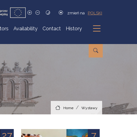
zmień na
POLSKI
itors
Availability
Contact
History
Submenu
Home
Wystawy
27
7