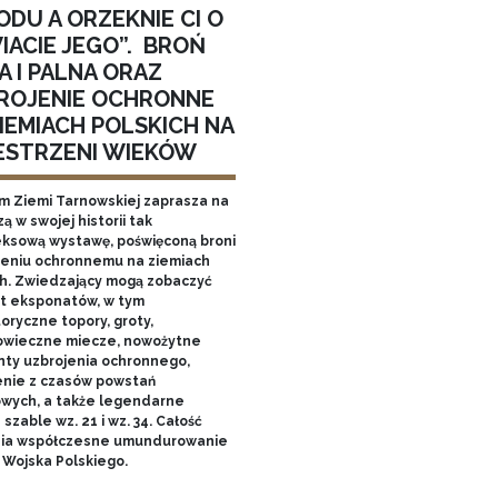
DU A ORZEKNIE CI O
IACIE JEGO”. BROŃ
A I PALNA ORAZ
ROJENIE OCHRONNE
IEMIACH POLSKICH NA
ESTRZENI WIEKÓW
 Ziemi Tarnowskiej zaprasza na
ą w swojej historii tak
ksową wystawę, poświęconą broni
ojeniu ochronnemu na ziemiach
ch. Zwiedzający mogą zobaczyć
et eksponatów, w tym
oryczne topory, groty,
owieczne miecze, nowożytne
ty uzbrojenia ochronnego,
enie z czasów powstań
wych, a także legendarne
 szable wz. 21 i wz. 34. Całość
ia współczesne umundurowanie
a Wojska Polskiego.