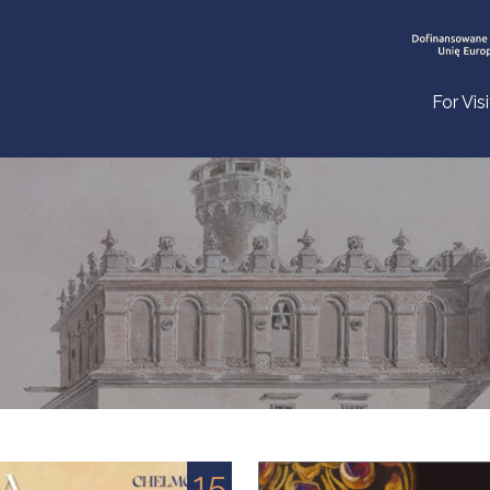
For Vis
15