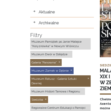
wystawy
Aktualne
Archiwalne
Filtry
Muzeum Pamiątek po Janie Matejce
"Koryznówka" w Nowym Wiśniczu
Muzeum Dwór w Dołędze
Galeria "Panorama"
SIEDZI
MAL
Muzeum Zamek w Dębnie
XIX 
Muzeum Ratusz - Galeria Sztuki
W Z
Dawnej
ZIE
Muzeum Historii Tarnowa i Regionu
Chełmo
Siedziba
Axentow
Regionalne Centrum Edukacji o Pamięci
można 