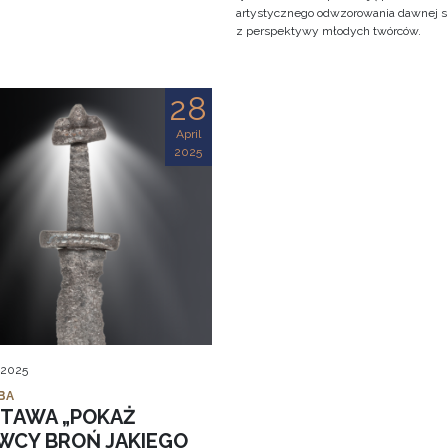
artystycznego odwzorowania dawnej s
z perspektywy młodych twórców.
28
April
2025
, 2025
BA
TAWA „POKAŻ
WCY BROŃ JAKIEGO