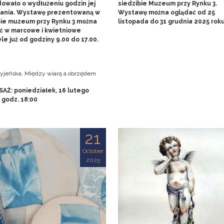
owało o wydłużeniu godzin jej
siedzibie Muzeum przy Rynku 3.
ania. Wystawę prezentowaną w
Wystawę można oglądać od 25
bie muzeum przy Rynku 3 można
listopada do 31 grudnia 2025 rok
ć w marcowe i kwietniowe
le już od godziny 9.00 do 17.00.
tryjeńska. Między wiarą a obrzędem
AŻ: poniedziałek, 16 lutego
, godz. 18:00
21
October
2025