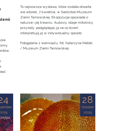
To najnowsza wystawa, która została otwarta
ę
we wtorek, 7 kwietnia, w Siedzibie Muzeum
Ziemi Tarnowskiej. Ekspozycja opowiada o
ademii
naturze i jej trwaniu. Autorzy, oboje miłośnicy
przyrody, podglądając ją na co dzień,
interpretują ją w indywidualny sposób.
tóre
Fotogaleria z wernisażu, fot: Katarzyna Małek
ormy,
/ Muzeum Ziemi Tarnowskiej
entów.
h
e
adać
24
28
vember
October
2025
2025