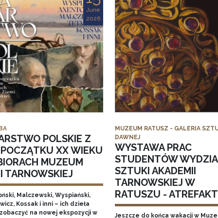
June
2026
BA
MUZEUM RATUSZ - GALERIA SZTU
ARSTWO POLSKIE Z
DAWNEJ
WYSTAWA PRAC
I POCZĄTKU XX WIEKU
STUDENTÓW WYDZI
BIORACH MUZEUM
SZTUKI AKADEMII
MI TARNOWSKIEJ
TARNOWSKIEJ W
RATUSZU - ATREFAKT I
ński, Malczewski, Wyspiański,
icz, Kossak i inni – ich dzieła
zobaczyć na nowej ekspozycji w
Jeszcze do końca wakacji w Muz