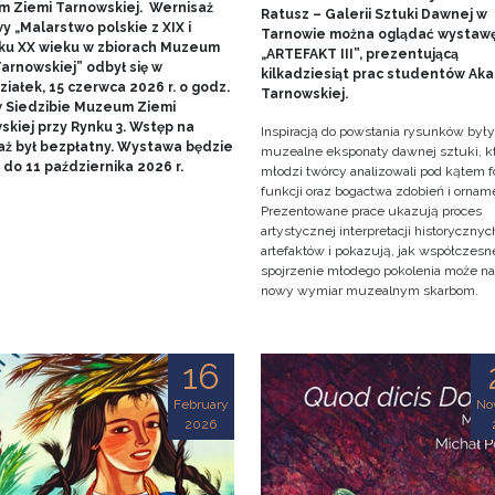
 Ziemi Tarnowskiej. Wernisaż
Ratusz – Galerii Sztuki Dawnej w
 „Malarstwo polskie z XIX i
Tarnowie można oglądać wystaw
ku XX wieku w zbiorach Muzeum
„ARTEFAKT III”, prezentującą
arnowskiej” odbył się w
kilkadziesiąt prac studentów Ak
iałek, 15 czerwca 2026 r. o godz.
Tarnowskiej.
w Siedzibie Muzeum Ziemi
skiej przy Rynku 3. Wstęp na
Inspiracją do powstania rysunków były
aż był bezpłatny. Wystawa będzie
muzealne eksponaty dawnej sztuki, k
do 11 października 2026 r.
młodzi twórcy analizowali pod kątem f
funkcji oraz bogactwa zdobień i ornam
Prezentowane prace ukazują proces
artystycznej interpretacji historycznyc
artefaktów i pokazują, jak współczesn
spojrzenie młodego pokolenia może n
nowy wymiar muzealnym skarbom.
16
February
No
2026