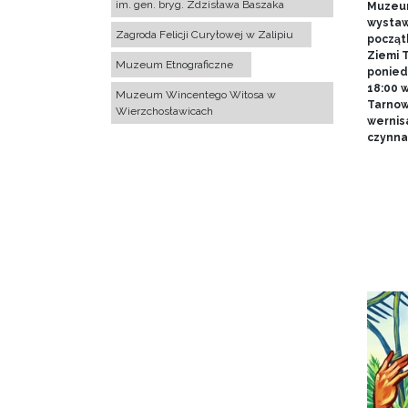
im. gen. bryg. Zdzisława Baszaka
Muzeum
wystawy
Zagroda Felicji Curyłowej w Zalipiu
począt
Ziemi T
Muzeum Etnograficzne
poniedz
18:00 
Muzeum Wincentego Witosa w
Tarnow
Wierzchosławicach
wernis
czynna 