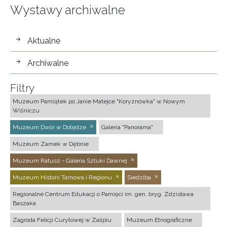
Wystawy archiwalne
wystawy
Aktualne
Archiwalne
Filtry
Muzeum Pamiątek po Janie Matejce "Koryznówka" w Nowym
Wiśniczu
Muzeum Dwór w Dołędze
Galeria "Panorama"
Muzeum Zamek w Dębnie
Muzeum Ratusz - Galeria Sztuki Dawnej
Muzeum Historii Tarnowa i Regionu
Siedziba
Regionalne Centrum Edukacji o Pamięci im. gen. bryg. Zdzisława
Baszaka
Zagroda Felicji Curyłowej w Zalipiu
Muzeum Etnograficzne