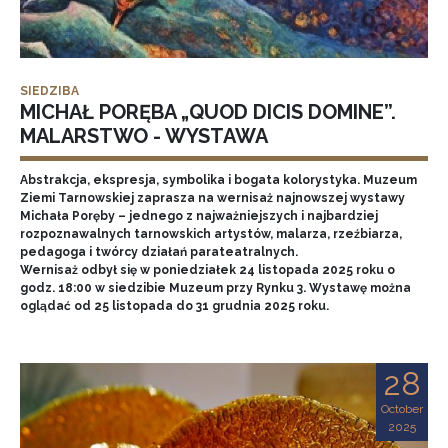
SIEDZIBA
MICHAŁ PORĘBA „QUOD DICIS DOMINE”.
MALARSTWO - WYSTAWA
Abstrakcja, ekspresja, symbolika i bogata kolorystyka. Muzeum
Ziemi Tarnowskiej zaprasza na wernisaż najnowszej wystawy
Michała Poręby – jednego z najważniejszych i najbardziej
rozpoznawalnych tarnowskich artystów, malarza, rzeźbiarza,
pedagoga i twórcy działań parateatralnych.
Wernisaż odbył się w poniedziałek 24 listopada 2025 roku o
godz. 18:00 w siedzibie Muzeum przy Rynku 3. Wystawę można
oglądać od 25 listopada do 31 grudnia 2025 roku.
28
October
2025