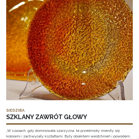
SIEDZIBA
SZKLANY ZAWRÓT GŁOWY
„W czasach, gdy dominowała szarzyzna, te przedmioty mieniły się
kolorami i zachwycały kształtami. Były obiektem westchnień i powodem,