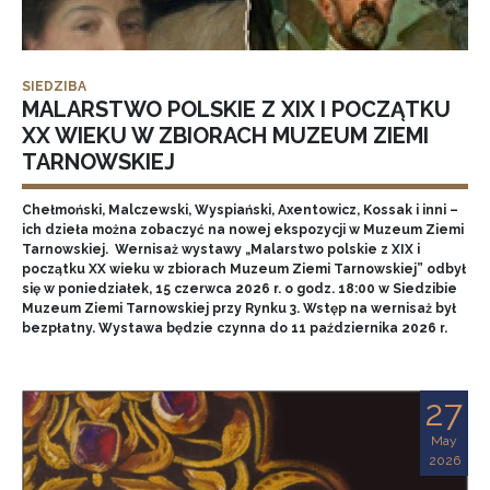
SIEDZIBA
MALARSTWO POLSKIE Z XIX I POCZĄTKU
XX WIEKU W ZBIORACH MUZEUM ZIEMI
TARNOWSKIEJ
Chełmoński, Malczewski, Wyspiański, Axentowicz, Kossak i inni –
ich dzieła można zobaczyć na nowej ekspozycji w Muzeum Ziemi
Tarnowskiej. Wernisaż wystawy „Malarstwo polskie z XIX i
początku XX wieku w zbiorach Muzeum Ziemi Tarnowskiej” odbył
się w poniedziałek, 15 czerwca 2026 r. o godz. 18:00 w Siedzibie
Muzeum Ziemi Tarnowskiej przy Rynku 3. Wstęp na wernisaż był
bezpłatny. Wystawa będzie czynna do 11 października 2026 r.
27
May
2026