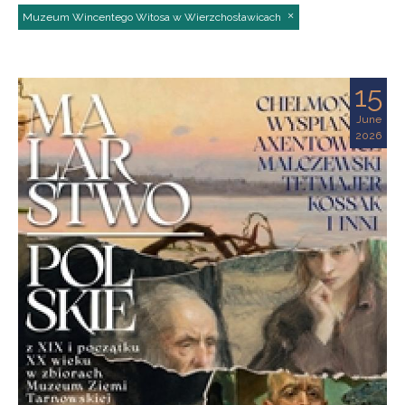
Muzeum Wincentego Witosa w Wierzchosławicach
15
June
2026