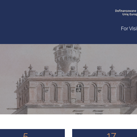
For Vis
5
17