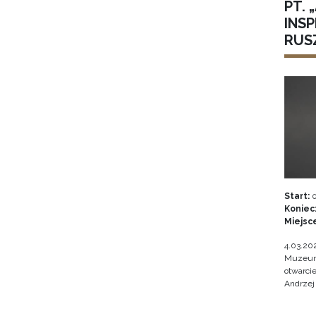
PT.
INSP
RUSZ
Start:
0
Koniec
Miejsc
4.03.202
Muzeum 
otwarci
Andrzej 