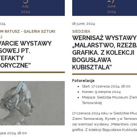
July
June
2024
2024
2024
18 june, 2024
M RATUSZ - GALERIA SZTUKI
SIEDZIBA
WERNISAŻ WYSTAWY
J
ARCIE WYSTAWY
„MALARSTWO, RZEŹB
SOWEJ PT.
GRAFIKA. Z KOLEKCJI
TEFAKTY
BOGUSŁAWA
TORYCZNE”
KUBISZTALA”
Fotorelacja
Start:
17 czerwca 2024, 18:00
Koniec:
9 sierpnia 2024
Miejsce: Siedziba Muzeum Zie
Tarnowskiej
17 czerwca 2024 roku w Siedzibie M
Ziemi Tarnowskiej, Rynek 3 w Tarnowi
się wernisaż wystawy „Malarstwo, rze
grafika. Z kolekcji Bogusława Kubisztal
 lipca 2024, 18:00