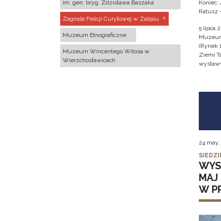
im. gen. bryg. Zdzisława Baszaka
Koniec: 
Ratusz 
Zagroda Felicji Curyłowej w Zalipiu
5 lipca 
Muzeum Etnograficzne
Muzeum 
(Rynek 
Muzeum Wincentego Witosa w
Ziemi T
Wierzchosławicach
wystawy 
24 may,
SIEDZI
WYS
MAJ 
W P