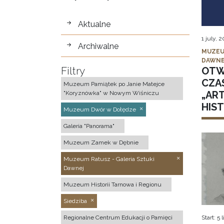
wystawy
Aktualne
1 july, 
Archiwalne
MUZEU
DAWNE
Filtry
OTW
CZA
Muzeum Pamiątek po Janie Matejce
„AR
"Koryznówka" w Nowym Wiśniczu
HIS
Muzeum Dwór w Dołędze
Galeria "Panorama"
Muzeum Zamek w Dębnie
Muzeum Ratusz - Galeria Sztuki
Dawnej
Muzeum Historii Tarnowa i Regionu
Siedziba
Regionalne Centrum Edukacji o Pamięci
Start: 5