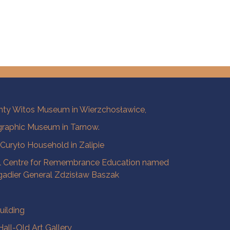
ty Witos Museum in Wierzchosławice,
raphic Museum in Tarnow.
a Curyło Household in Zalipie
l Centre for Remembrance Education named
igadier General Zdzisław Baszak
uilding
all-Old Art Gallery