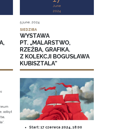
June
2024
5 june, 2024
SIEDZIBA
WYSTAWA
A,
PT. „MALARSTWO,
RZEŹBA, GRAFIKA.
Z KOLEKCJI BOGUSŁAWA
KUBISZTALA”
mi
uzeum
e, odbył
źba,
a”.
Start:
17 czerwca 2024, 18:00