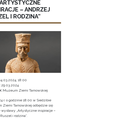
 „ARTYSTYCZNE
IRACJE – ANDRZEJ
EL I RODZINA”
4.03.2024, 18:00
:
29.03.2024
e:
Muzeum Ziemi Tarnowskiej
4 r. o godzinie 18:00 w Siedzibie
Ziemi Tarnowskiej odbędzie się
e wystawy „Artystyczne inspiracje –
Ruszel i rodzina”.