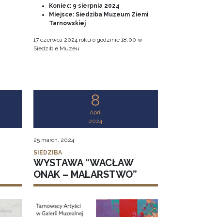
Koniec:
9 sierpnia 2024
Miejsce: Siedziba Muzeum Ziemi
Tarnowskiej
17 czerwca 2024 roku o godzinie 18.00 w
Siedzibie Muzeu
8
April
2024
25 march, 2024
SIEDZIBA
WYSTAWA “WACŁAW
ONAK – MALARSTWO”