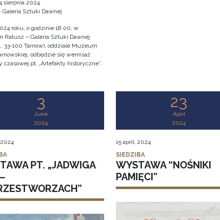
4 sierpnia 2024
- Galeria Sztuki Dawnej
2024 roku, o godzinie 18.00, w
Ratusz – Galeria Sztuki Dawnej
1, 33-100 Tarnów), oddziale Muzeum
arnowskiej, odbędzie się wernisaż
czasowej pt. „Artefakty historyczne”.
3
23
June
April
2024
2024
 2024
15 april, 2024
BA
SIEDZIBA
TAWA PT. „JADWIGA
WYSTAWA “NOŚNIKI
–
PAMIĘCI”
RZESTWORZACH”