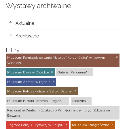
Wystawy archiwalne
wystawy
Aktualne
Archiwalne
Filtry
Muzeum Pamiątek po Janie Matejce "Koryznówka" w Nowym
Wiśniczu
Muzeum Dwór w Dołędze
Galeria "Panorama"
Muzeum Zamek w Dębnie
Muzeum Ratusz - Galeria Sztuki Dawnej
Muzeum Historii Tarnowa i Regionu
Siedziba
Regionalne Centrum Edukacji o Pamięci im. gen. bryg. Zdzisława
Baszaka
Zagroda Felicji Curyłowej w Zalipiu
Muzeum Etnograficzne