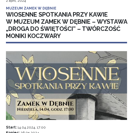
2 april, 2024
MUZEUM ZAMEK W DĘBNIE
WIOSENNE SPOTKANIA PRZY KAWIE
W MUZEUM ZAMEK W DĘBNIE – WYSTAWA
„DROGA DO ŚWIĘTOŚCI” – TWÓRCZOŚĆ
MONIKI KOCZWARY
Start:
14.04.2024, 17:00
Koniec:
26.05.2024