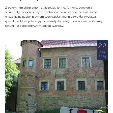
Z ogromnym skupieniem analizowali formę, funkcję, zdobienia i
ornamenty eksponowanych artefaktów, by następnie przelać swoje
wrażenia na papier. Efektem tych działań jest niezwykła wystawa
rysunków, które pokazują proces artystycznego odwzorowania dawnej
sztuki – z perspektywy młodych twórców.
22
May
2025