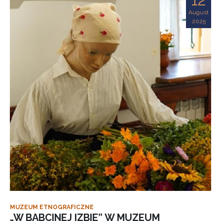
August
2025
MUZEUM ETNOGRAFICZNE
„W BABCINEJ IZBIE” W MUZEUM