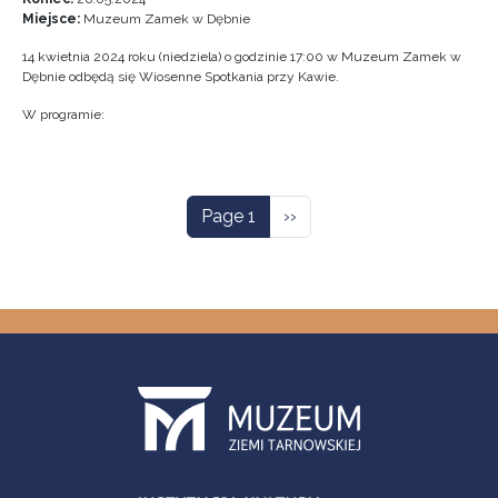
Miejsce:
Muzeum Zamek w Dębnie
14 kwietnia 2024 roku (niedziela) o godzinie 17:00 w Muzeum Zamek w
Dębnie odbędą się Wiosenne Spotkania przy Kawie.
W programie:
Pagination
Next page
Page 1
››