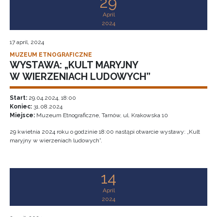
29
April
2024
17 april, 2024
MUZEUM ETNOGRAFICZNE
WYSTAWA: „KULT MARYJNY
W WIERZENIACH LUDOWYCH”
Start:
29.04.2024, 18:00
Koniec:
31.08.2024
Miejsce:
Muzeum Etnograficzne, Tarnów, ul. Krakowska 10
29 kwietnia 2024 roku o godzinie 18:00 nastąpi otwarcie wystawy: „Kult
maryjny w wierzeniach ludowych”.
14
April
2024