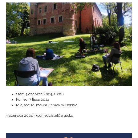
Start:
3 czerwca 2024, 10:00
Koniec:
7 lipca 2024
Miejsce: Muzeum Zamek w Dębnie
3 czerwca 2024 r. (poniedziałek) o godz.