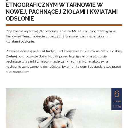
ETNOGRAFICZNYM W TARNOWIE W
NOWEJ, PACHNĄCEJ ZIOŁAMI I KWIATAMI
ODSŁONIE
Czy znacie wystawę „W babcinej izbie” w Muzeum Etnograficznym w
Tarnowie? Teraz możecie zobaczyć ją w nowej, pachnącej ziołami i
kwiatami odsłonie.
Przeniesiecie się w świat tradycji: od święcenia bukietów na Matki Boskiej
Zielnej po uroczyste dożynki. Jak przed laty 15 sierpnia plotło się
pachnące wiązanki z mięty, macierzanki, rumianku i makówek, a
następnie zanoszono je do kościoła, by chroniły dom i gospodarstwo przed
nieszczęściem.
6
June
2025