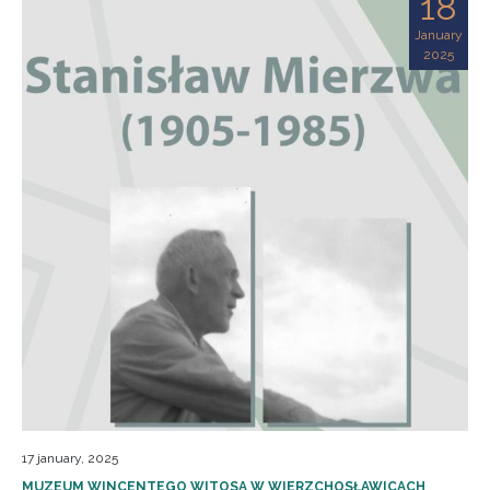
18
January
2025
17 january, 2025
MUZEUM WINCENTEGO WITOSA W WIERZCHOSŁAWICACH