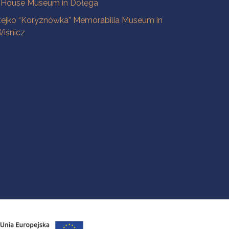
 House Museum in Dołęga
tejko “Koryznówka” Memorabilia Museum in
iśnicz