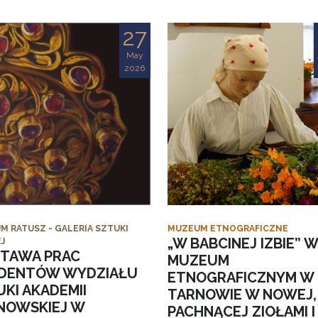
27
May
2026
M RATUSZ - GALERIA SZTUKI
MUZEUM ETNOGRAFICZNE
„W BABCINEJ IZBIE” W
J
TAWA PRAC
MUZEUM
DENTÓW WYDZIAŁU
ETNOGRAFICZNYM W
KI AKADEMII
TARNOWIE W NOWEJ,
NOWSKIEJ W
PACHNĄCEJ ZIOŁAMI I