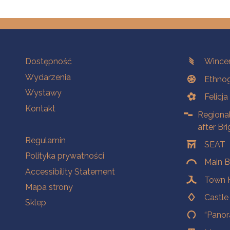
Na skróty.
Branches
Dostępność
Wincen
Wydarzenia
Ethnog
Wystawy
Felicj
Kontakt
Regiona
after Br
Na skróty.
Regulamin
SEAT
Polityka prywatności
Main B
Accessibility Statement
Town H
Mapa strony
Castl
Sklep
“Panor