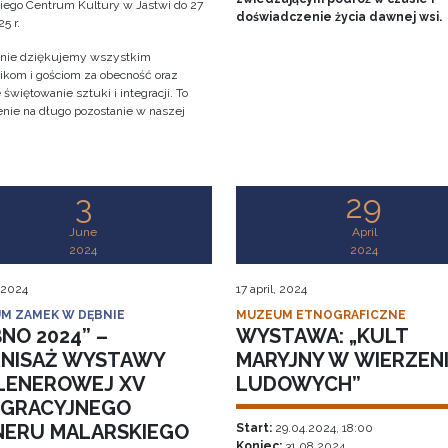
iego Centrum Kultury w Jastwi do 27
doświadczenie życia dawnej wsi.
5 r.
nie dziękujemy wszystkim
ikom i gościom za obecność oraz
świętowanie sztuki i integracji. To
nie na długo pozostanie w naszej
!
3
29
June
April
2024
2024
 2024
17 april, 2024
M ZAMEK W DĘBNIE
MUZEUM ETNOGRAFICZNE
NO 2024” –
WYSTAWA: „KULT
NISAŻ WYSTAWY
MARYJNY W WIERZEN
LENEROWEJ XV
LUDOWYCH”
EGRACYJNEGO
NERU MALARSKIEGO
Start:
29.04.2024, 18:00
Koniec:
31.08.2024