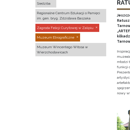
RATU
Siedziba
Regionalne Centrum Edukacji o Pamięci
Jeszcz
im. gen. bryg. Zdzisława Baszaka
Ratusz 
Tarnow
Zagroda Felicji Curyłowej w Zalipiu
„ARTEFA
kilkad
Muzeum Etnograficzne
Tarnow
Muzeum Wincentego Witosa w
Inspira
Wierzchosławicach
muzealn
młodzi 
funkcji
Prezent
artystyc
artefak
spojrze
nowy w