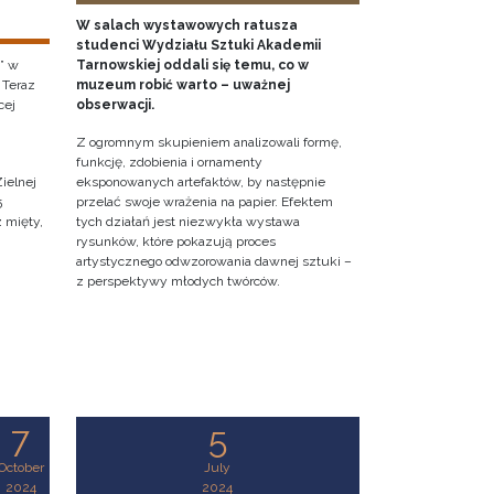
W salach wystawowych ratusza
studenci Wydziału Sztuki Akademii
” w
Tarnowskiej oddali się temu, co w
 Teraz
muzeum robić warto – uważnej
cej
obserwacji.
Z ogromnym skupieniem analizowali formę,
funkcję, zdobienia i ornamenty
ielnej
eksponowanych artefaktów, by następnie
5
przelać swoje wrażenia na papier. Efektem
z mięty,
tych działań jest niezwykła wystawa
rysunków, które pokazują proces
artystycznego odwzorowania dawnej sztuki –
z perspektywy młodych twórców.
7
5
October
July
2024
2024