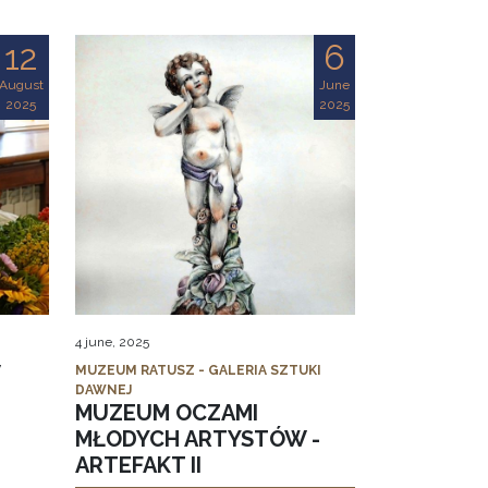
12
6
August
June
2025
2025
4 june, 2025
MUZEUM RATUSZ - GALERIA SZTUKI
DAWNEJ
MUZEUM OCZAMI
MŁODYCH ARTYSTÓW -
ARTEFAKT II