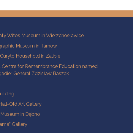
ty Witos Museum in Wierzchosławice,
raphic Museum in Tarnow.
a Curyło Household in Zalipie
l Centre for Remembrance Education named
igadier General Zdzisław Baszak
uilding
all-Old Art Gallery
e Museum in Dębno
ama” Gallery