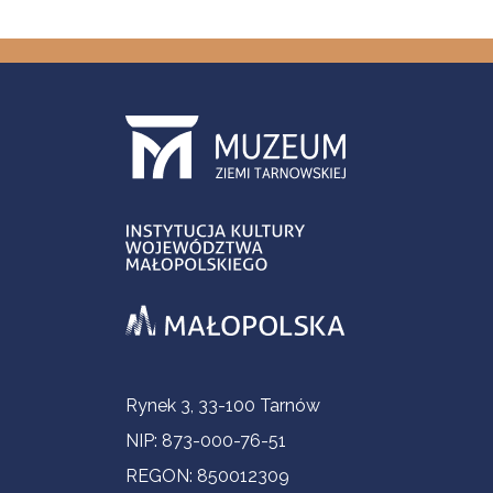
Contact Information
Rynek 3, 33-100 Tarnów
NIP: 873-000-76-51
REGON: 850012309