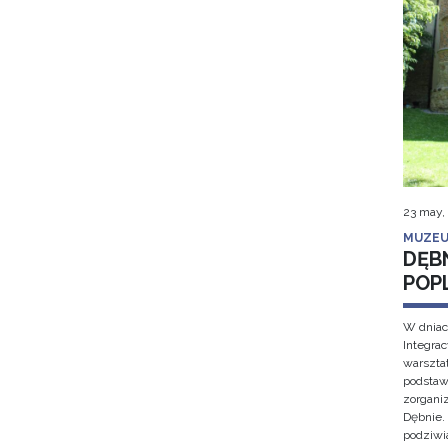
23 may,
MUZEU
DĘB
POP
W dniac
Integra
warsztat
podstaw
zorgan
Dębnie.
podziwi