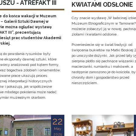
SZU - ATREFAKT III
KWIATAMI ODSŁONIE
e do końca wakacji w Muzeum
Czy znacie wystawę „W babcinej izbie
– Galerii Sztuki Dawnej w
Muzeum Etnograficznym w Tarnowie?
ie można oglądać wystawę
możecie zobaczyć ją w nowej, pachną
KT III”, prezentującą
ziołami i kwiatami odsłonie.
ziesiąt prac studentów Akademii
skiej.
Przeniesiecie się w świat tradycji: od
święcenia bukietów na Matki Boskiej Z
cją do powstania rysunków były
po uroczyste dożynki. Jak przed laty 1
e eksponaty dawnej sztuki, które
sierpnia plotło się pachnące wiązanki 
twórcy analizowali pod kątem formy,
macierzanki, rumianku i makówek, a
 oraz bogactwa zdobień i ornamentów.
następnie zanoszono je do kościoła, by
owane prace ukazują proces
chroniły dom i gospodarstwo przed
znej interpretacji historycznych
nieszczęściem.
tów i pokazują, jak współczesne
nie młodego pokolenia może nadać
ymiar muzealnym skarbom.
22
May
2025