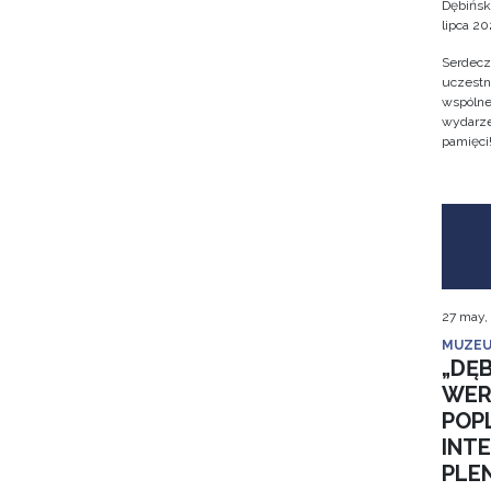
Dębińsk
lipca 202
Serdecz
uczestn
wspólne 
wydarze
pamięci
27 may,
MUZEU
„DĘB
WER
POP
INT
PLE