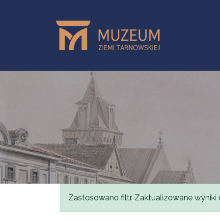
Skip to main content
Status message
Zastosowano filtr. Zaktualizowane wyniki 