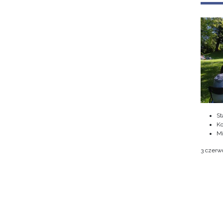
St
Ko
M
3 czerwc