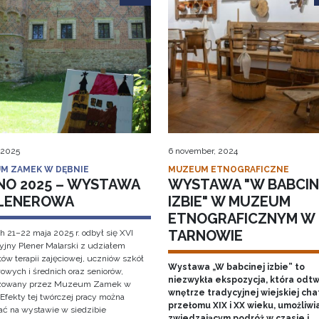
 2025
6 november, 2024
M ZAMEK W DĘBNIE
MUZEUM ETNOGRAFICZNE
NO 2025 – WYSTAWA
WYSTAWA "W BABCIN
LENEROWA
IZBIE" W MUZEUM
ETNOGRAFICZNYM W
TARNOWIE
h 21–22 maja 2025 r. odbył się XVI
cyjny Plener Malarski z udziałem
ów terapii zajęciowej, uczniów szkół
Wystawa „W babcinej izbie” to
owych i średnich oraz seniorów,
niezwykła ekspozycja, która odt
izowany przez Muzeum Zamek w
wnętrze tradycyjnej wiejskiej cha
 Efekty tej twórczej pracy można
przełomu XIX i XX wieku, umożliwi
ać na wystawie w siedzibie
zwiedzającym podróż w czasie i