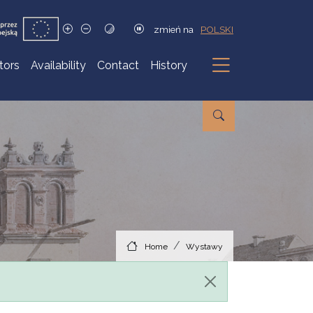
zmień na
POLSKI
itors
Availability
Contact
History
Submenu
Home
Wystawy