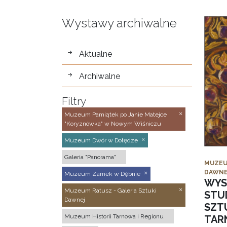
Wystawy archiwalne
wystawy
Aktualne
Archiwalne
Filtry
Muzeum Pamiątek po Janie Matejce
"Koryznówka" w Nowym Wiśniczu
Muzeum Dwór w Dołędze
Galeria "Panorama"
MUZEU
DAWNE
Muzeum Zamek w Dębnie
WYS
Muzeum Ratusz - Galeria Sztuki
STU
Dawnej
SZTU
Muzeum Historii Tarnowa i Regionu
TAR