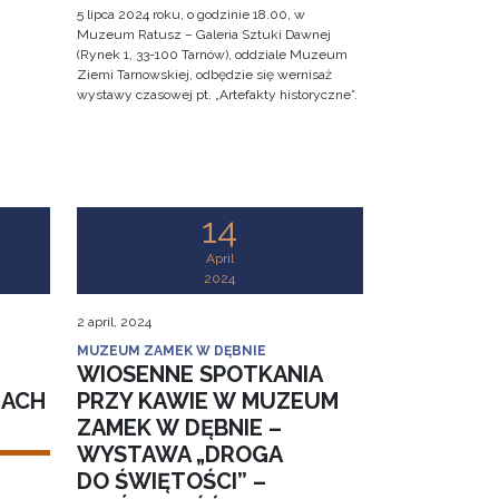
5 lipca 2024 roku, o godzinie 18.00, w
Muzeum Ratusz – Galeria Sztuki Dawnej
(Rynek 1, 33-100 Tarnów), oddziale Muzeum
Ziemi Tarnowskiej, odbędzie się wernisaż
wystawy czasowej pt. „Artefakty historyczne”.
14
April
2024
2 april, 2024
MUZEUM ZAMEK W DĘBNIE
WIOSENNE SPOTKANIA
IACH
PRZY KAWIE W MUZEUM
ZAMEK W DĘBNIE –
WYSTAWA „DROGA
DO ŚWIĘTOŚCI” –