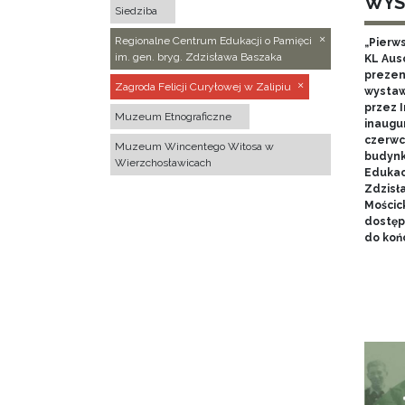
WYS
Siedziba
Regionalne Centrum Edukacji o Pamięci
„Pierw
im. gen. bryg. Zdzisława Baszaka
KL Aus
prezen
Zagroda Felicji Curyłowej w Zalipiu
wystaw
przez I
Muzeum Etnograficzne
inaugur
czerwca
Muzeum Wincentego Witosa w
budynk
Wierzchosławicach
Edukacj
Zdzisł
Mościc
dostęp
do końc