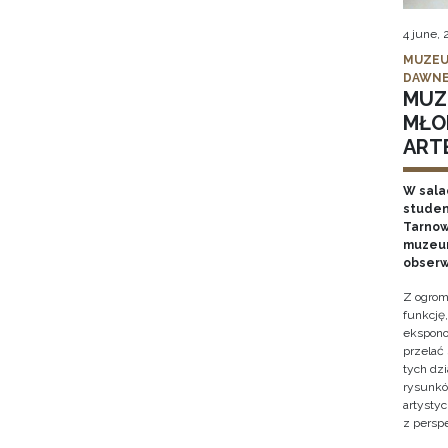
4 june,
MUZEU
DAWNE
MUZ
MŁO
ARTE
W sala
studen
Tarnows
muzeum
obserw
Z ogrom
funkcję
ekspono
przelać
tych dz
rysunkó
artysty
z persp