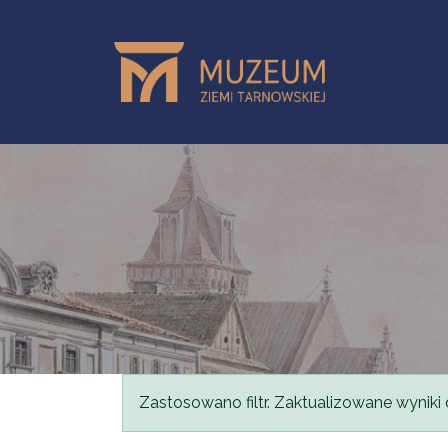
Skip to main content
Status message
Zastosowano filtr. Zaktualizowane wyniki 