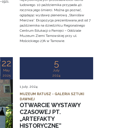
–1921.
ludowego. 10 października przypada 40.
rocznica jego śmierci. Można go poznać,
oglądając wystawę plenerową „Stanisław
Mierzwa”. Ekspozycja prezentowana jest od 7
października na dziedzińcu Regionalnego
Centrum Edukacji o Pamięci – Oddziale
Muzeum Ziemi Tarnowskiej przy ul.
Mościckiego 27A w Tarnowie.
22
5
May
July
2025
2024
1 july, 2024
MUZEUM RATUSZ - GALERIA SZTUKI
DAWNEJ
OTWARCIE WYSTAWY
CZASOWEJ PT.
„ARTEFAKTY
HISTORYCZNE”