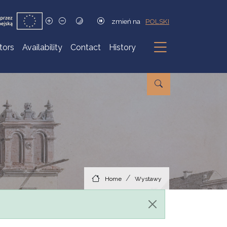
zmień na
POLSKI
itors
Availability
Contact
History
Submenu
Home
Wystawy