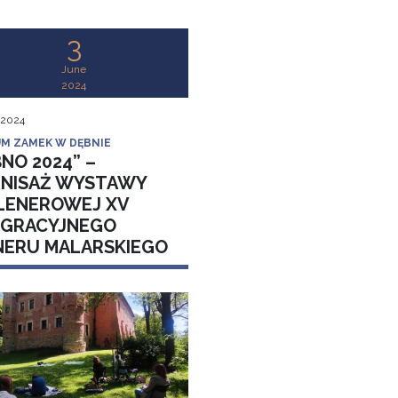
3
June
2024
 2024
M ZAMEK W DĘBNIE
NO 2024” –
NISAŻ WYSTAWY
LENEROWEJ XV
EGRACYJNEGO
NERU MALARSKIEGO