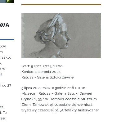
AWA
 XVI
em
w szkół
w,
Start: 5 lipca 2024, 18:00
k w
Koniec: 4 sierpnia 2024
na
Ratusz - Galeria Sztuki Dawnej
i do 27
5 lipca 2024 roku, o godzinie 18.00, w
Muzeum Ratusz – Galeria Sztuki Dawnej
(Rynek 1, 33-100 Tarnów), oddziale Muzeum
Ziemi Tarnowskiej, odbędzie się wernisaż
az
wystawy czasowej pt. „Artefakty historyczne”.
. To
szej