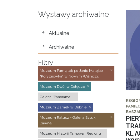
Wystawy archiwalne
wystawy
Aktualne
Archiwalne
Filtry
Muzeum Pamiątek po Janie Matejce
"Koryznówka" w Nowym Wiśniczu
Muzeum Dwór w Dołędze
Galeria "Panorama"
REGIO
PAMIĘC
Muzeum Zamek w Dębnie
BASZA
PIE
Muzeum Ratusz - Galeria Sztuki
Dawnej
TRA
KL 
Muzeum Historii Tarnowa i Regionu