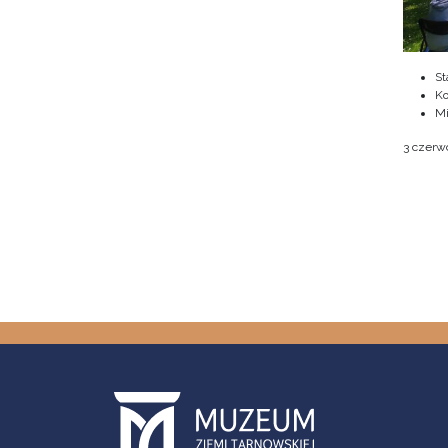
St
Ko
M
3 czerwc
Pagin