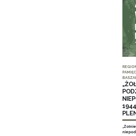
REGIO
PAMIĘC
BASZA
„ŻO
POD
NIE
194
PLE
„Żołni
niepod