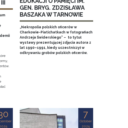
EDUKACJI O PAMIĘCI IM.
II
GEN. BRYG. ZDZISŁAWA
BASZAKA W TARNOWIE
eum
ę
„Nekropolia polskich oficerów w
Charkowie-Piatichatkach w fotografiach
ademii
Andrzeja Świderskiego” – to tytuł
wystawy prezentującej zdjęcia autora z
lat 1990–1991, kiedy uczestniczył w
odkrywaniu grobów polskich oficerów.
tóre
ormy,
entów.
h
e
adać
30
7
cember
October
2025
2025