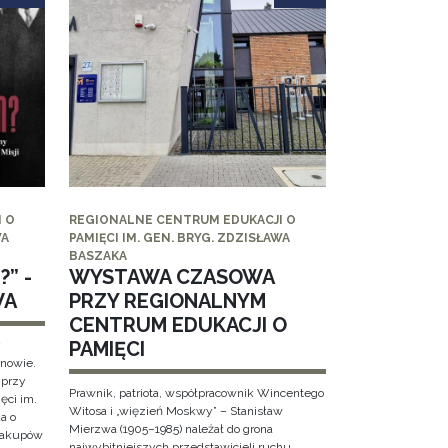
 O
REGIONALNE CENTRUM EDUKACJI O
WA
PAMIĘCI IM. GEN. BRYG. ZDZISŁAWA
BASZAKA
” -
WYSTAWA CZASOWA
WA
PRZY REGIONALNYM
CENTRUM EDUKACJI O
PAMIĘCI
y
rnowie.
 przy
Prawnik, patriota, współpracownik Wincentego
ęci im.
Witosa i „więzień Moskwy” – Stanisław
a o
Mierzwa (1905–1985) należał do grona
 Zakupów
najwybitniejszych przedstawicieli ruchu