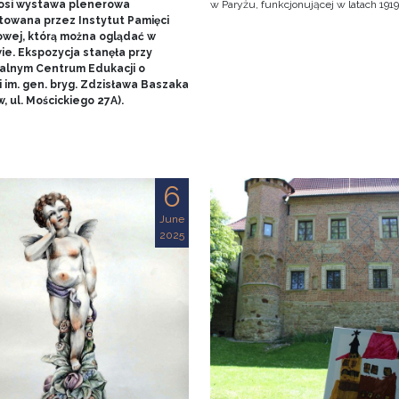
nosi wystawa plenerowa
w Paryżu, funkcjonującej w latach 1919
towana przez Instytut Pamięci
wej, którą można oglądać w
ie. Ekspozycja stanęła przy
alnym Centrum Edukacji o
 im. gen. bryg. Zdzisława Baszaka
, ul. Mościckiego 27A).
6
June
2025