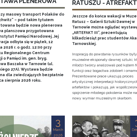
TAWA PLENEROWA
RATUSZU - ATREFAKT I
szy masowy transport Polaków do
Jeszcze do końca wakacji w Muz
chwitz” – pod takim tytułem
Ratusz – Galerii Sztuki Dawnej w
towana będzie nowa plenerowa
Tarnowie można oglądać wystaw
a planszowa przygotowana
„ARTEFAKT III”, prezentującą
nstytut Pamięci Narodowej. Jej
kilkadziesiąt prac studentów Ak
acja odbyła się w piątek, 12
Tarnowskiej.
 2026 r. o godz. 12:00 przy
u Regionalnego Centrum
Inspiracją do powstania rysunków były
i o Pamięci im. gen. bryg.
muzealne eksponaty dawnej sztuki, k
awa Baszaka w Tarnowie (ul.
młodzi twórcy analizowali pod kątem f
kiego 27A). Wystawa będzie
funkcji oraz bogactwa zdobień i ornam
na dla zwiedzających bezpłatnie
Prezentowane prace ukazują proces
a sierpnia 2026 roku.
artystycznej interpretacji historycznyc
artefaktów i pokazują, jak współczesn
spojrzenie młodego pokolenia może n
nowy wymiar muzealnym skarbom.
3
March
De
2026