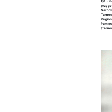
tytuł 
przygo
Narodo
Tarnow
Region
Pamięci
(Tarnów