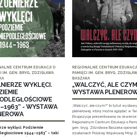
NALNE CENTRUM EDUKACJI O
REGIONALNE CENTRUM EDUKACJI
I IM. GEN. BRYG. ZDZISŁAWA
PAMIĘCI IM. GEN. BRYG. ZDZISŁA
KA
BASZAKA
ŁNIERZE WYKLĘCI.
„WALCZYĆ, ALE CZYM?
ZIEMIE
WYSTAWA PLENERO
PODLEGŁOŚCIOWE
4–1963” - WYSTAWA
„Walczyć, ale czym?” to tytuł wystaw
plenerowej, którą można oglądać w Ta
NEROWA
Ekspozycja prezentowana na skwerze
Regionalnym Centrum Edukacji o Pami
erze wyklęci. Podziemie
gen. bryg. Zdzisława Baszaka opowiad
ległościowe 1944–1963” – taki
działaniach Polskiej Wojskowej Misji