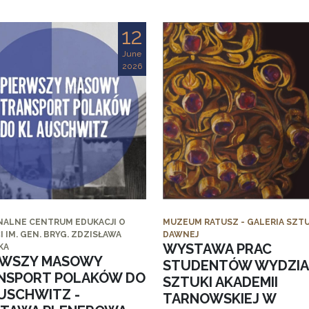
12
June
2026
NALNE CENTRUM EDUKACJI O
MUZEUM RATUSZ - GALERIA SZTU
I IM. GEN. BRYG. ZDZISŁAWA
DAWNEJ
WYSTAWA PRAC
KA
RWSZY MASOWY
STUDENTÓW WYDZI
NSPORT POLAKÓW DO
SZTUKI AKADEMII
AUSCHWITZ -
TARNOWSKIEJ W