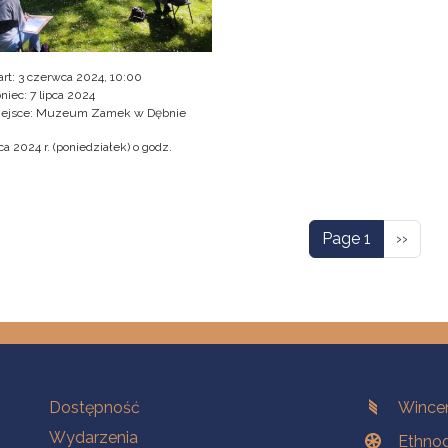
art:
3 czerwca 2024, 10:00
niec:
7 lipca 2024
iejsce: Muzeum Zamek w Dębnie
a 2024 r. (poniedziałek) o godz.
ation
Next p
Page 1
››
Na skróty.
Branches
Dostępność
Wincen
Wydarzenia
Ethnog