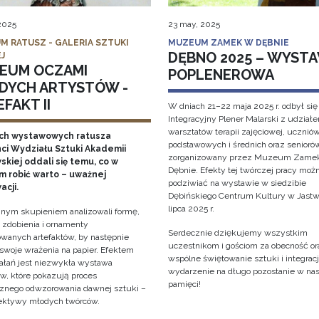
 2025
23 may, 2025
M RATUSZ - GALERIA SZTUKI
MUZEUM ZAMEK W DĘBNIE
DĘBNO 2025 – WYST
J
EUM OCZAMI
POPLENEROWA
DYCH ARTYSTÓW -
FAKT II
W dniach 21–22 maja 2025 r. odbył się
Integracyjny Plener Malarski z udział
warsztatów terapii zajęciowej, ucznió
ch wystawowych ratusza
podstawowych i średnich oraz senioró
ci Wydziału Sztuki Akademii
zorganizowany przez Muzeum Zame
kiej oddali się temu, co w
Dębnie. Efekty tej twórczej pracy moż
 robić warto – uważnej
podziwiać na wystawie w siedzibie
acji.
Dębińskiego Centrum Kultury w Jastw
lipca 2025 r.
nym skupieniem analizowali formę,
, zdobienia i ornamenty
Serdecznie dziękujemy wszystkim
wanych artefaktów, by następnie
uczestnikom i gościom za obecność or
 swoje wrażenia na papier. Efektem
wspólne świętowanie sztuki i integracji
iałań jest niezwykła wystawa
wydarzenie na długo pozostanie w na
w, które pokazują proces
pamięci!
cznego odwzorowania dawnej sztuki –
ektywy młodych twórców.