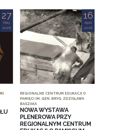
27
16
May
April
2026
2026
KI
REGIONALNE CENTRUM EDUKACJI O
PAMIĘCI IM. GEN. BRYG. ZDZISŁAWA
BASZAKA
NOWA WYSTAWA
AŁU
PLENEROWA PRZY
REGIONALNYM CENTRUM