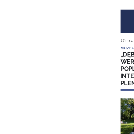
27 may,
MUZEU
„DĘB
WER
POP
INT
PLE