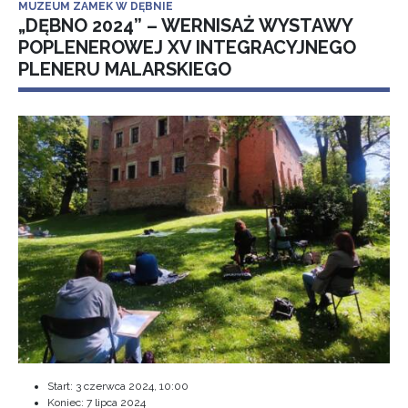
MUZEUM ZAMEK W DĘBNIE
„DĘBNO 2024” – WERNISAŻ WYSTAWY
POPLENEROWEJ XV INTEGRACYJNEGO
PLENERU MALARSKIEGO
Start:
3 czerwca 2024, 10:00
Koniec:
7 lipca 2024