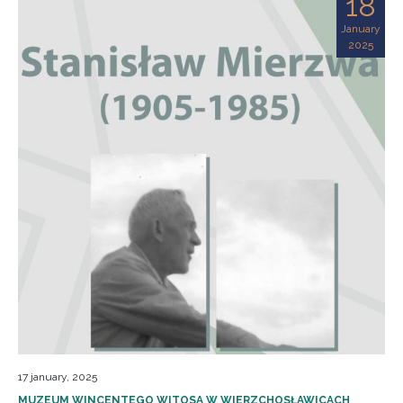
18
January
2025
17 january, 2025
MUZEUM WINCENTEGO WITOSA W WIERZCHOSŁAWICACH