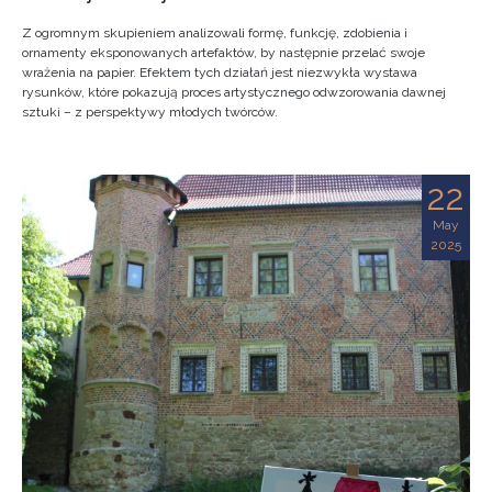
Z ogromnym skupieniem analizowali formę, funkcję, zdobienia i
ornamenty eksponowanych artefaktów, by następnie przelać swoje
wrażenia na papier. Efektem tych działań jest niezwykła wystawa
rysunków, które pokazują proces artystycznego odwzorowania dawnej
sztuki – z perspektywy młodych twórców.
22
May
2025