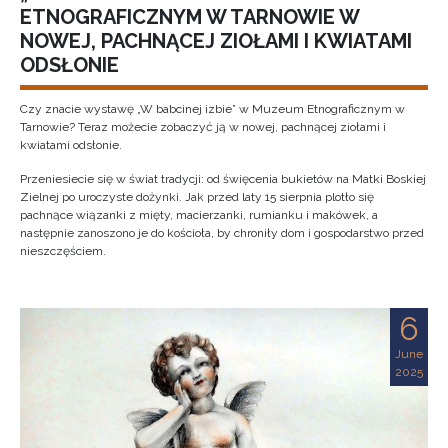
ETNOGRAFICZNYM W TARNOWIE W
NOWEJ, PACHNĄCEJ ZIOŁAMI I KWIATAMI
ODSŁONIE
Czy znacie wystawę „W babcinej izbie” w Muzeum Etnograficznym w
Tarnowie? Teraz możecie zobaczyć ją w nowej, pachnącej ziołami i
kwiatami odsłonie.
Przeniesiecie się w świat tradycji: od święcenia bukietów na Matki Boskiej
Zielnej po uroczyste dożynki. Jak przed laty 15 sierpnia plotło się
pachnące wiązanki z mięty, macierzanki, rumianku i makówek, a
następnie zanoszono je do kościoła, by chroniły dom i gospodarstwo przed
nieszczęściem.
6
June
2025