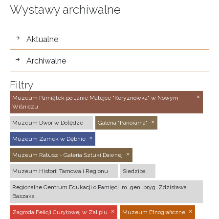
Wystawy archiwalne
wystawy
Aktualne
Archiwalne
Filtry
Muzeum Pamiątek po Janie Matejce "Koryznówka" w Nowym
Wiśniczu
Muzeum Dwór w Dołędze
Galeria "Panorama"
Muzeum Zamek w Dębnie
Muzeum Ratusz - Galeria Sztuki Dawnej
Muzeum Historii Tarnowa i Regionu
Siedziba
Regionalne Centrum Edukacji o Pamięci im. gen. bryg. Zdzisława
Baszaka
Zagroda Felicji Curyłowej w Zalipiu
Muzeum Etnograficzne