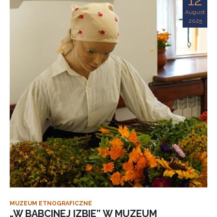
August
2025
MUZEUM ETNOGRAFICZNE
„W BABCINEJ IZBIE” W MUZEUM