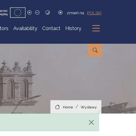
zmień na
POLSKI
itors
Availability
Contact
History
Submenu
Home
Wystawy