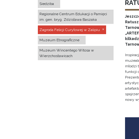
RATU
Siedziba
Regionalne Centrum Edukacji o Pamięci
Jeszcz
im. gen. bryg. Zdzisława Baszaka
Ratusz 
Tarnow
Zagroda Felicji Curyłowej w Zalipiu
„ARTEFA
kilkad
Muzeum Etnograficzne
Tarnow
Muzeum Wincentego Witosa w
Inspira
Wierzchosławicach
muzealn
młodzi 
funkcji
Prezent
artystyc
artefak
spojrze
nowy w