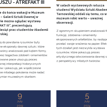
SZU - ATREFAKT III
W salach wystawowych ratusza
studenci Wydziału Sztuki Akadem
e do końca wakacji w Muzeum
Tarnowskiej oddali się temu, co w
– Galerii Sztuki Dawnej w
muzeum robić warto – uważnej
ie można oglądać wystawę
obserwacji.
KT III”, prezentującą
ziesiąt prac studentów Akademii
Z ogromnym skupieniem analizowali f
skiej.
funkcję, zdobienia i ornamenty
eksponowanych artefaktów, by następ
cją do powstania rysunków były
przelać swoje wrażenia na papier. Efe
e eksponaty dawnej sztuki, które
tych działań jest niezwykła wystawa
twórcy analizowali pod kątem formy,
rysunków, które pokazują proces
 oraz bogactwa zdobień i ornamentów.
artystycznego odwzorowania dawnej s
owane prace ukazują proces
z perspektywy młodych twórców.
znej interpretacji historycznych
tów i pokazują, jak współczesne
nie młodego pokolenia może nadać
ymiar muzealnym skarbom.
9
5
July
July
2019
2024