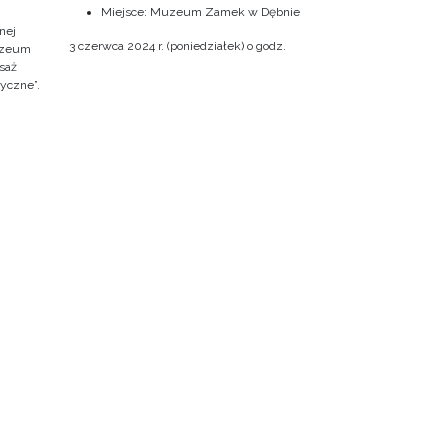
Miejsce: Muzeum Zamek w Dębnie
nej
3 czerwca 2024 r. (poniedziałek) o godz.
Muzeum
saż
ryczne”.