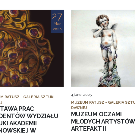
27
May
2026
4 june, 2025
M RATUSZ - GALERIA SZTUKI
J
MUZEUM RATUSZ - GALERIA SZTU
TAWA PRAC
DAWNEJ
MUZEUM OCZAMI
DENTÓW WYDZIAŁU
MŁODYCH ARTYSTÓW
KI AKADEMII
ARTEFAKT II
NOWSKIEJ W