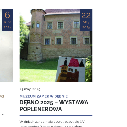
6
22
June
May
2025
2025
23 may, 2025
KI
MUZEUM ZAMEK W DĘBNIE
DĘBNO 2025 – WYSTAWA
POPLENEROWA
 -
W dniach 21–22 maja 2025 r. odbył się XVI
Integracyjny Plener Malarski z udziałem