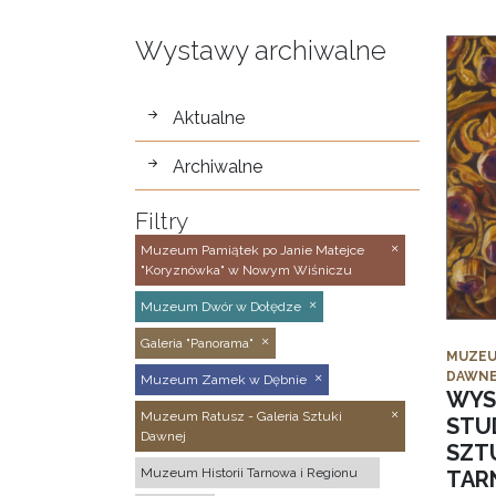
Wystawy archiwalne
wystawy
Aktualne
Archiwalne
Filtry
Muzeum Pamiątek po Janie Matejce
"Koryznówka" w Nowym Wiśniczu
Muzeum Dwór w Dołędze
Galeria "Panorama"
MUZEU
DAWNE
Muzeum Zamek w Dębnie
WYS
Muzeum Ratusz - Galeria Sztuki
STU
Dawnej
SZTU
Muzeum Historii Tarnowa i Regionu
TAR