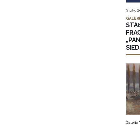
9 july, 
GALER
STA
FRA
„PA
SIE
Galeria