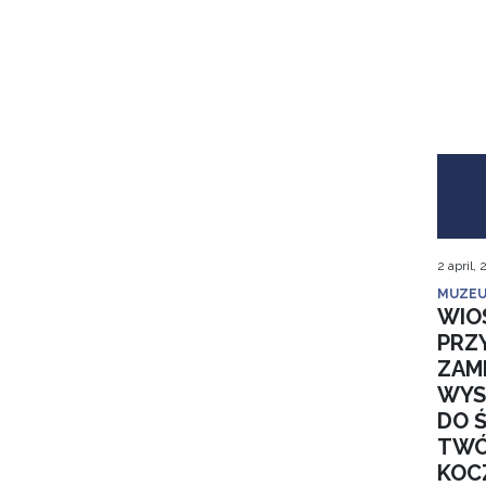
2 april,
MUZEU
WIO
PRZ
ZAM
WYS
DO 
TWÓ
KOC