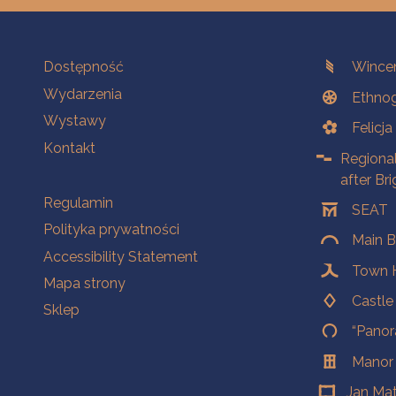
Na skróty.
Branches
Dostępność
Wincen
Wydarzenia
Ethnog
Wystawy
Felicj
Kontakt
Regiona
after Br
Na skróty.
Regulamin
SEAT
Polityka prywatności
Main B
Accessibility Statement
Town H
Mapa strony
Castl
Sklep
“Panor
Manor
Jan Ma