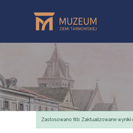
Skip to main content
Status message
Zastosowano filtr. Zaktualizowane wyniki 