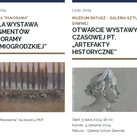
2024
1 july, 2024
IA "PANORAMA"
MUZEUM RATUSZ - GALERIA SZTU
ŁA WYSTAWA
DAWNEJ
OTWARCIE WYSTAW
GMENTÓW
CZASOWEJ PT.
NORAMY
„ARTEFAKTY
DMIOGRODZKIEJ”
HISTORYCZNE”
Start: 5 lipca 2024, 18:00
 "Panorama" na dworcu PKP
Koniec: 4 sierpnia 2024
Ratusz - Galeria Sztuki Dawnej