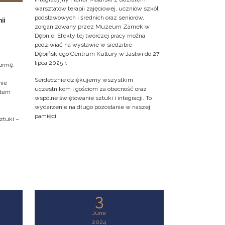
warsztatów terapii zajęciowej, uczniów szkół
podstawowych i średnich oraz seniorów,
ii
zorganizowany przez Muzeum Zamek w
Dębnie. Efekty tej twórczej pracy można
podziwiać na wystawie w siedzibie
Dębińskiego Centrum Kultury w Jastwi do 27
lipca 2025 r.
ormę,
Serdecznie dziękujemy wszystkim
nie
uczestnikom i gościom za obecność oraz
ktem
wspólne świętowanie sztuki i integracji. To
wydarzenie na długo pozostanie w naszej
pamięci!
ztuki –
3
June
2024