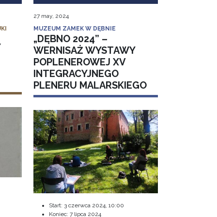
27 may, 2024
KI
MUZEUM ZAMEK W DĘBNIE
„DĘBNO 2024” –
Y
WERNISAŻ WYSTAWY
POPLENEROWEJ XV
INTEGRACYJNEGO
PLENERU MALARSKIEGO
Start:
3 czerwca 2024, 10:00
Koniec:
7 lipca 2024