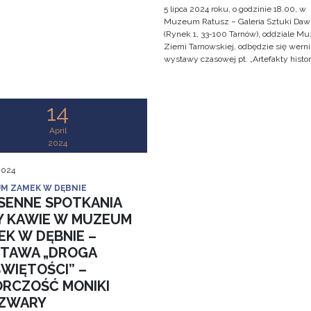
5 lipca 2024 roku, o godzinie 18.00, w
Muzeum Ratusz – Galeria Sztuki Daw
(Rynek 1, 33-100 Tarnów), oddziale 
Ziemi Tarnowskiej, odbędzie się werni
wystawy czasowej pt. „Artefakty histo
14
April
2024
 2024
M ZAMEK W DĘBNIE
SENNE SPOTKANIA
Y KAWIE W MUZEUM
EK W DĘBNIE –
TAWA „DROGA
ŚWIĘTOŚCI” –
RCZOŚĆ MONIKI
ZWARY