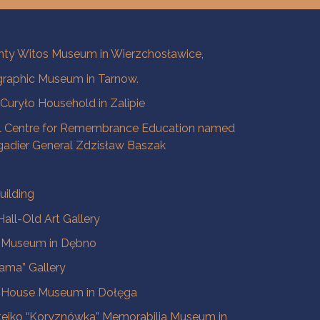
ty Witos Museum in Wierzchosławice,
raphic Museum in Tarnow.
a Curyło Household in Zalipie
l Centre for Remembrance Education named
igadier General Zdzisław Baszak
uilding
all-Old Art Gallery
e Museum in Dębno
ama” Gallery
 House Museum in Dołęga
tejko “Koryznówka” Memorabilia Museum in