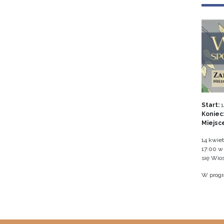
Start:
1
Koniec
Miejsc
14 kwiet
17:00 
się Wio
W progr