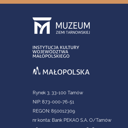
Contact Information
Rynek 3, 33-100 Tarnów
NIP: 873-000-76-51
REGON: 850012309
nr konta: Bank PEKAO S.A. O/Tarnów