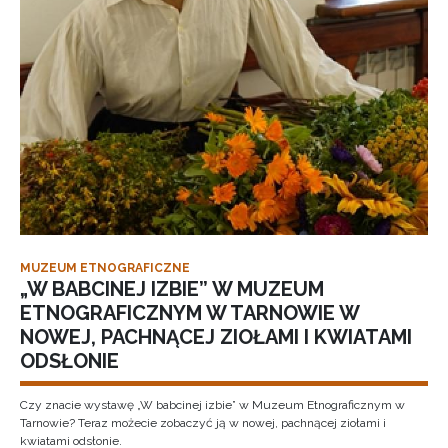
MUZEUM ETNOGRAFICZNE
„W BABCINEJ IZBIE” W MUZEUM
ETNOGRAFICZNYM W TARNOWIE W
NOWEJ, PACHNĄCEJ ZIOŁAMI I KWIATAMI
ODSŁONIE
Czy znacie wystawę „W babcinej izbie” w Muzeum Etnograficznym w
Tarnowie? Teraz możecie zobaczyć ją w nowej, pachnącej ziołami i
kwiatami odsłonie.