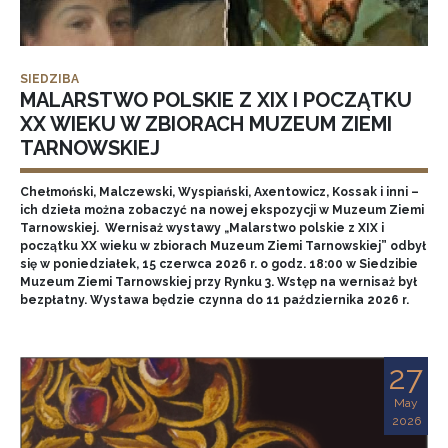
SIEDZIBA
MALARSTWO POLSKIE Z XIX I POCZĄTKU
XX WIEKU W ZBIORACH MUZEUM ZIEMI
TARNOWSKIEJ
Chełmoński, Malczewski, Wyspiański, Axentowicz, Kossak i inni –
ich dzieła można zobaczyć na nowej ekspozycji w Muzeum Ziemi
Tarnowskiej. Wernisaż wystawy „Malarstwo polskie z XIX i
początku XX wieku w zbiorach Muzeum Ziemi Tarnowskiej” odbył
się w poniedziałek, 15 czerwca 2026 r. o godz. 18:00 w Siedzibie
Muzeum Ziemi Tarnowskiej przy Rynku 3. Wstęp na wernisaż był
bezpłatny. Wystawa będzie czynna do 11 października 2026 r.
27
May
2026