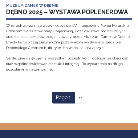
MUZEUM ZAMEK W DĘBNIE
DĘBNO 2025 – WYSTAWA POPLENEROWA
W dniach 21–22 maja 2025 r. odbył się XVI Integracyjny Plener Malarski z
udziałem warsztatów terapii zajęciowej, uczniów szkół podstawowych i
średnich oraz seniorów, zorganizowany przez Muzeum Zamek w Dębnie.
Efekty tej twórczej pracy można podziwiać na wystawie w siedzibie
Dębińskiego Centrum Kultury w Jastwi do 27 lipca 2025 r.
Serdecznie dziękujemy wszystkim uczestnikom i gościom za obecność
oraz wspólne świętowanie sztuki i integracji. To wydarzenie na długo
pozostanie w naszej pamięci!
Pagination
Next page
Page 1
››