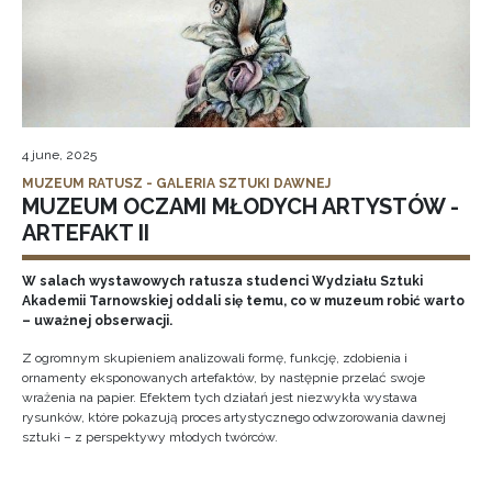
4 june, 2025
MUZEUM RATUSZ - GALERIA SZTUKI DAWNEJ
MUZEUM OCZAMI MŁODYCH ARTYSTÓW -
ARTEFAKT II
W salach wystawowych ratusza studenci Wydziału Sztuki
Akademii Tarnowskiej oddali się temu, co w muzeum robić warto
– uważnej obserwacji.
Z ogromnym skupieniem analizowali formę, funkcję, zdobienia i
ornamenty eksponowanych artefaktów, by następnie przelać swoje
wrażenia na papier. Efektem tych działań jest niezwykła wystawa
rysunków, które pokazują proces artystycznego odwzorowania dawnej
sztuki – z perspektywy młodych twórców.