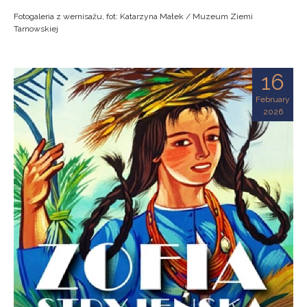
Fotogaleria z wernisażu, fot: Katarzyna Małek / Muzeum Ziemi
Tarnowskiej
16
February
2026