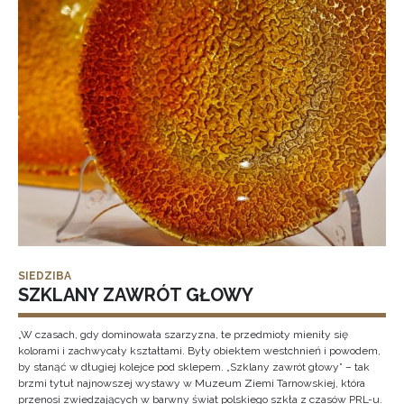
SIEDZIBA
SZKLANY ZAWRÓT GŁOWY
„W czasach, gdy dominowała szarzyzna, te przedmioty mieniły się
kolorami i zachwycały kształtami. Były obiektem westchnień i powodem,
by stanąć w długiej kolejce pod sklepem. „Szklany zawrót głowy” – tak
brzmi tytuł najnowszej wystawy w Muzeum Ziemi Tarnowskiej, która
przenosi zwiedzających w barwny świat polskiego szkła z czasów PRL-u.