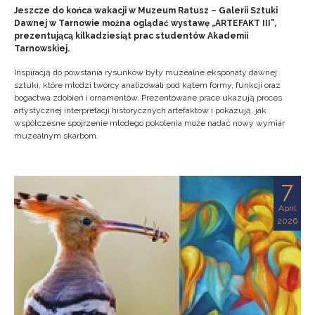
Jeszcze do końca wakacji w Muzeum Ratusz – Galerii Sztuki
Dawnej w Tarnowie można oglądać wystawę „ARTEFAKT III”,
prezentującą kilkadziesiąt prac studentów Akademii
Tarnowskiej.
Inspiracją do powstania rysunków były muzealne eksponaty dawnej
sztuki, które młodzi twórcy analizowali pod kątem formy, funkcji oraz
bogactwa zdobień i ornamentów. Prezentowane prace ukazują proces
artystycznej interpretacji historycznych artefaktów i pokazują, jak
współczesne spojrzenie młodego pokolenia może nadać nowy wymiar
muzealnym skarbom.
7
April
2026