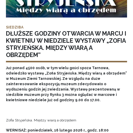
SIEDZIBA
DŁUŻSZE GODZINY OTWARCIA W MARCU I
KWIETNIU W NIEDZIELE WYSTAWY „ZOFIA
STRYJEŃSKA. MIĘDZY WIARĄ A
OBRZĘDEM”
Już ponad 4500 osób, w tym wielu gości spoza Tarnowa,
odwiedziło wystawę „Zofia Stryjeńska. Między wiarą a obrzędem”
w Muzeum Ziemi Tarnowskiej. Ze względu na duże
zainteresowanie ekspozycją muzeum zdecydowało o
wydłużeniu godzin jej zwiedzania. Wystawę prezentowaną w
siedzibie muzeum przy Rynku 3 można oglądać w marcowe i
kwietniowe niedziele już od godziny 9.00 do 17.00.
Zofia Stryjeńska. Między wiarą a obrzędem
WERNISAŻ: poniedziałek, 16 lutego 2026 r., godz. 18:00