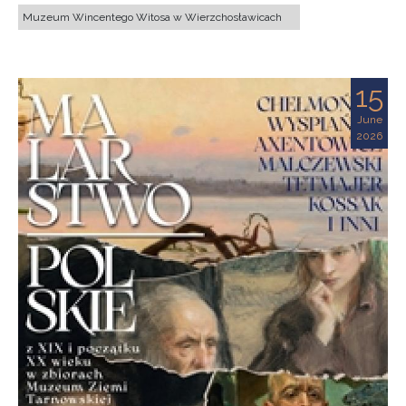
Muzeum Wincentego Witosa w Wierzchosławicach
15
June
2026