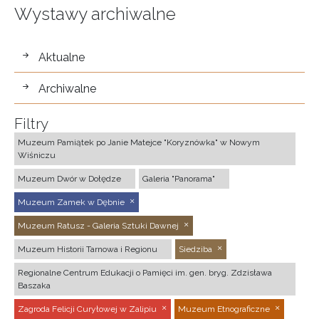
Wystawy archiwalne
wystawy
Aktualne
Archiwalne
Filtry
Muzeum Pamiątek po Janie Matejce "Koryznówka" w Nowym
Wiśniczu
Muzeum Dwór w Dołędze
Galeria "Panorama"
Muzeum Zamek w Dębnie
Muzeum Ratusz - Galeria Sztuki Dawnej
Muzeum Historii Tarnowa i Regionu
Siedziba
Regionalne Centrum Edukacji o Pamięci im. gen. bryg. Zdzisława
Baszaka
Zagroda Felicji Curyłowej w Zalipiu
Muzeum Etnograficzne