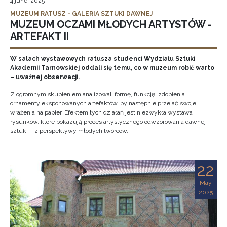
4 june, 2025
MUZEUM RATUSZ - GALERIA SZTUKI DAWNEJ
MUZEUM OCZAMI MŁODYCH ARTYSTÓW -
ARTEFAKT II
W salach wystawowych ratusza studenci Wydziału Sztuki
Akademii Tarnowskiej oddali się temu, co w muzeum robić warto
– uważnej obserwacji.
Z ogromnym skupieniem analizowali formę, funkcję, zdobienia i
ornamenty eksponowanych artefaktów, by następnie przelać swoje
wrażenia na papier. Efektem tych działań jest niezwykła wystawa
rysunków, które pokazują proces artystycznego odwzorowania dawnej
sztuki – z perspektywy młodych twórców.
22
May
2025