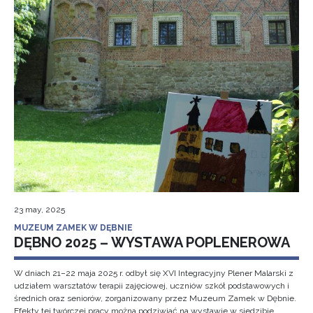
23 may, 2025
MUZEUM ZAMEK W DĘBNIE
DĘBNO 2025 – WYSTAWA POPLENEROWA
W dniach 21–22 maja 2025 r. odbył się XVI Integracyjny Plener Malarski z
udziałem warsztatów terapii zajęciowej, uczniów szkół podstawowych i
średnich oraz seniorów, zorganizowany przez Muzeum Zamek w Dębnie.
Efekty tej twórczej pracy można podziwiać na wystawie w siedzibie