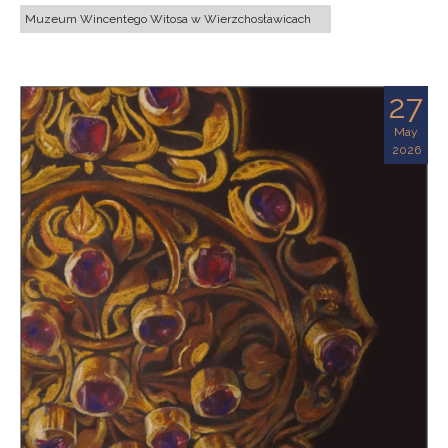
Muzeum Wincentego Witosa w Wierzchosławicach
27
May
2026