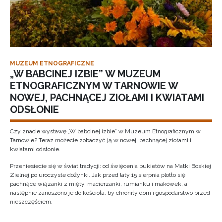
MUZEUM ETNOGRAFICZNE
„W BABCINEJ IZBIE” W MUZEUM
ETNOGRAFICZNYM W TARNOWIE W
NOWEJ, PACHNĄCEJ ZIOŁAMI I KWIATAMI
ODSŁONIE
Czy znacie wystawę „W babcinej izbie” w Muzeum Etnograficznym w
Tarnowie? Teraz możecie zobaczyć ją w nowej, pachnącej ziołami i
kwiatami odsłonie.
Przeniesiecie się w świat tradycji: od święcenia bukietów na Matki Boskiej
Zielnej po uroczyste dożynki. Jak przed laty 15 sierpnia plotło się
pachnące wiązanki z mięty, macierzanki, rumianku i makówek, a
następnie zanoszono je do kościoła, by chroniły dom i gospodarstwo przed
nieszczęściem.