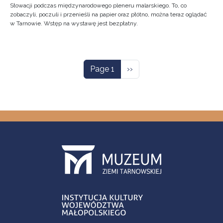
Słowacji podczas międzynarodowego pleneru malarskiego. To, co
zobaczyli, poczuli i przenieśli na papier oraz płótno, można teraz oglądać
w Tarnowie. Wstęp na wystawę jest bezpłatny.
Pagination
Next page
Page 1
››