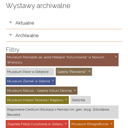
Wystawy archiwalne
wystawy
Aktualne
Archiwalne
Filtry
Muzeum Pamiątek po Janie Matejce "Koryznówka" w Nowym
Wiśniczu
Muzeum Dwór w Dołędze
Galeria "Panorama"
Muzeum Zamek w Dębnie
Muzeum Ratusz - Galeria Sztuki Dawnej
Muzeum Historii Tarnowa i Regionu
Siedziba
Regionalne Centrum Edukacji o Pamięci im. gen. bryg. Zdzisława
Baszaka
Zagroda Felicji Curyłowej w Zalipiu
Muzeum Etnograficzne