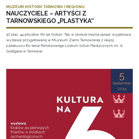
MUZEUM HISTORII TARNOWA I REGIONU
NAUCZYCIELE – ARTYŚCI Z
TARNOWSKIEGO „PLASTYKA”
57 prac. 44 artystów. 80 lat historii. Tak w skrócie można opisać wyjątkową
wystawę przygotowaną w Muzeum Ziemi Tarnowskiej z okazji
jubileuszu 80-lecia Państwowego Liceum Sztuk Plastycznych im. A.
Grottgera w Tarnowie.
5
September
2025