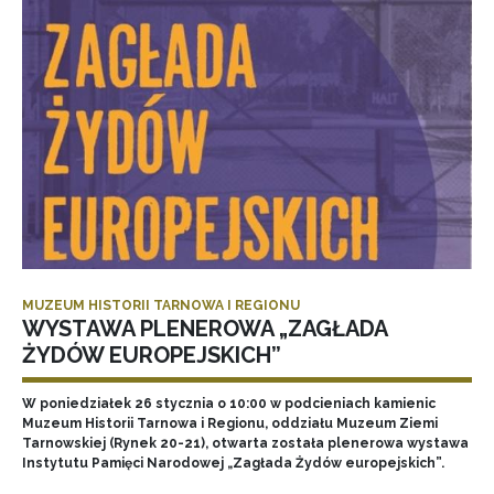
MUZEUM HISTORII TARNOWA I REGIONU
WYSTAWA PLENEROWA „ZAGŁADA
ŻYDÓW EUROPEJSKICH”
W poniedziałek 26 stycznia o 10:00 w podcieniach kamienic
Muzeum Historii Tarnowa i Regionu, oddziału Muzeum Ziemi
Tarnowskiej (Rynek 20-21), otwarta została plenerowa wystawa
Instytutu Pamięci Narodowej „Zagłada Żydów europejskich”.