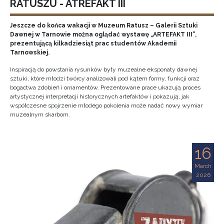
RATUSZU - ATREFAKT III
Jeszcze do końca wakacji w Muzeum Ratusz – Galerii Sztuki
Dawnej w Tarnowie można oglądać wystawę „ARTEFAKT III”,
prezentującą kilkadziesiąt prac studentów Akademii
Tarnowskiej.
Inspiracją do powstania rysunków były muzealne eksponaty dawnej
sztuki, które młodzi twórcy analizowali pod kątem formy, funkcji oraz
bogactwa zdobień i ornamentów. Prezentowane prace ukazują proces
artystycznej interpretacji historycznych artefaktów i pokazują, jak
współczesne spojrzenie młodego pokolenia może nadać nowy wymiar
muzealnym skarbom.
16
March
2026