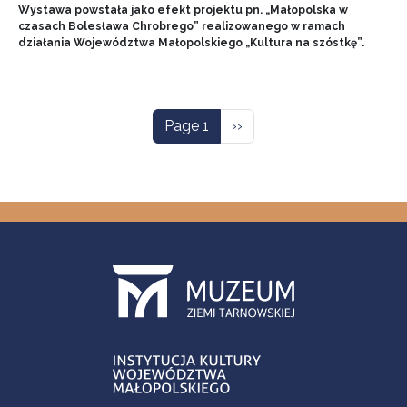
Wystawa powstała jako efekt projektu pn. „Małopolska w
czasach Bolesława Chrobrego” realizowanego w ramach
działania Województwa Małopolskiego „Kultura na szóstkę”.
Pagination
Next page
Page 1
››