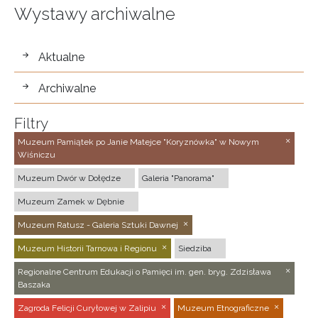
Wystawy archiwalne
wystawy
Aktualne
Archiwalne
Filtry
Muzeum Pamiątek po Janie Matejce "Koryznówka" w Nowym
Wiśniczu
Muzeum Dwór w Dołędze
Galeria "Panorama"
Muzeum Zamek w Dębnie
Muzeum Ratusz - Galeria Sztuki Dawnej
Muzeum Historii Tarnowa i Regionu
Siedziba
Regionalne Centrum Edukacji o Pamięci im. gen. bryg. Zdzisława
Baszaka
Zagroda Felicji Curyłowej w Zalipiu
Muzeum Etnograficzne