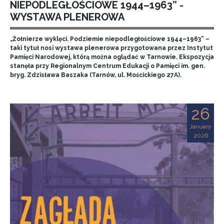
NIEPODLEGŁOŚCIOWE 1944–1963” -
WYSTAWA PLENEROWA
„Żołnierze wyklęci. Podziemie niepodległościowe 1944–1963” –
taki tytuł nosi wystawa plenerowa przygotowana przez Instytut
Pamięci Narodowej, którą można oglądać w Tarnowie. Ekspozycja
stanęła przy Regionalnym Centrum Edukacji o Pamięci im. gen.
bryg. Zdzisława Baszaka (Tarnów, ul. Mościckiego 27A).
26
January
2026