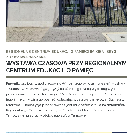
REGIONALNE CENTRUM EDUKACJI O PAMIĘCI IM. GEN. BRYG.
ZDZISŁAWA BASZAKA
WYSTAWA CZASOWA PRZY REGIONALNYM
CENTRUM EDUKACJI O PAMIĘCI
Prawnik, patriota, współpracownik Wincentego Witosa i „więzień Moskwy”
– Stanisław Mierzwa (1905–1985) należał do grona najwybitniejszych
przedstawicieli ruchu ludowego. 10 października przypada 40. rocznica
jego śmierci. Można go poznać, oglądając wystawę plenerową „Stanisław
Mierzwa”. Ekspozycja prezentowana jest od 7 października na dziedzińcu
Regionalnego Centrum Edukacji o Pamięci – Oddziale Muzeum Ziemi
Tarnowskiej przy ul. Mościckiego 27A w Tarnowie.