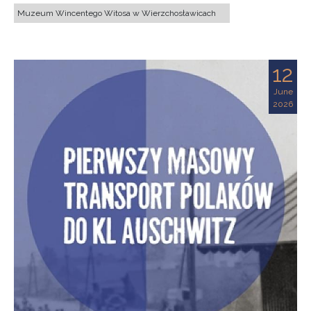
Muzeum Wincentego Witosa w Wierzchosławicach
12
June
2026