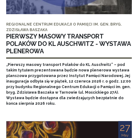
REGIONALNE CENTRUM EDUKACJI O PAMIĘCI IM. GEN. BRYG.
ZDZISŁAWA BASZAKA
PIERWSZY MASOWY TRANSPORT
POLAKÓW DO KL AUSCHWITZ - WYSTAWA
PLENEROWA
„Pierwszy masowy transport Polaków do KL Auschwitz” – pod
takim tytułem prezentowana będzie nowa plenerowa wystawa
planszowa przygotowana przez Instytut Pamięci Narodowej. Jej
inauguracja odbyła się w piątek, 12 czerwca 2026 r. o godz. 12:00
przy budynku Regionalnego Centrum Edukacji o Pamięci im. gen.
bryg. Zdzisława Baszaka w Tarnowie (ul. Mościckiego 27A).
Wystawa będzie dostępna dla zwiedzających bezpłatnie do
końca sierpnia 2026 roku.
27
May