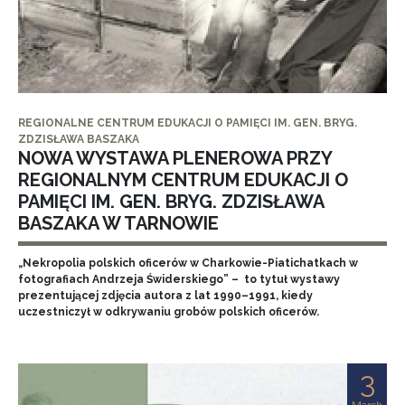
REGIONALNE CENTRUM EDUKACJI O PAMIĘCI IM. GEN. BRYG.
ZDZISŁAWA BASZAKA
NOWA WYSTAWA PLENEROWA PRZY
REGIONALNYM CENTRUM EDUKACJI O
PAMIĘCI IM. GEN. BRYG. ZDZISŁAWA
BASZAKA W TARNOWIE
„Nekropolia polskich oficerów w Charkowie-Piatichatkach w
fotografiach Andrzeja Świderskiego” – to tytuł wystawy
prezentującej zdjęcia autora z lat 1990–1991, kiedy
uczestniczył w odkrywaniu grobów polskich oficerów.
3