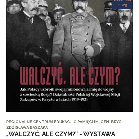
2025
REGIONALNE CENTRUM EDUKACJI O PAMIĘCI IM. GEN. BRYG.
ZDZISŁAWA BASZAKA
„WALCZYĆ, ALE CZYM?” - WYSTAWA