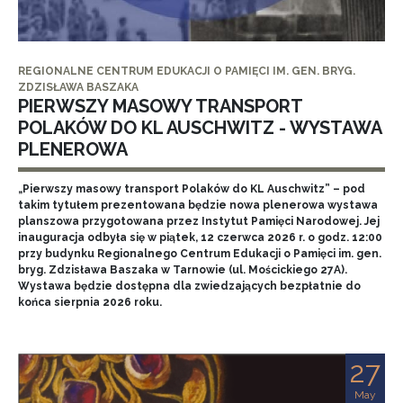
REGIONALNE CENTRUM EDUKACJI O PAMIĘCI IM. GEN. BRYG.
ZDZISŁAWA BASZAKA
PIERWSZY MASOWY TRANSPORT
POLAKÓW DO KL AUSCHWITZ - WYSTAWA
PLENEROWA
„Pierwszy masowy transport Polaków do KL Auschwitz” – pod
takim tytułem prezentowana będzie nowa plenerowa wystawa
planszowa przygotowana przez Instytut Pamięci Narodowej. Jej
inauguracja odbyła się w piątek, 12 czerwca 2026 r. o godz. 12:00
przy budynku Regionalnego Centrum Edukacji o Pamięci im. gen.
bryg. Zdzisława Baszaka w Tarnowie (ul. Mościckiego 27A).
Wystawa będzie dostępna dla zwiedzających bezpłatnie do
końca sierpnia 2026 roku.
27
May