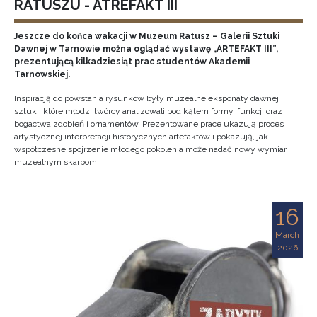
RATUSZU - ATREFAKT III
Jeszcze do końca wakacji w Muzeum Ratusz – Galerii Sztuki
Dawnej w Tarnowie można oglądać wystawę „ARTEFAKT III”,
prezentującą kilkadziesiąt prac studentów Akademii
Tarnowskiej.
Inspiracją do powstania rysunków były muzealne eksponaty dawnej
sztuki, które młodzi twórcy analizowali pod kątem formy, funkcji oraz
bogactwa zdobień i ornamentów. Prezentowane prace ukazują proces
artystycznej interpretacji historycznych artefaktów i pokazują, jak
współczesne spojrzenie młodego pokolenia może nadać nowy wymiar
muzealnym skarbom.
16
March
2026