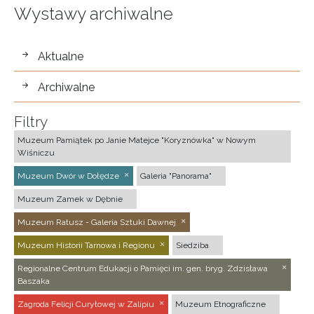
Wystawy archiwalne
wystawy
Aktualne
Archiwalne
Filtry
Muzeum Pamiątek po Janie Matejce "Koryznówka" w Nowym
Wiśniczu
Muzeum Dwór w Dołędze
Galeria "Panorama"
Muzeum Zamek w Dębnie
Muzeum Ratusz - Galeria Sztuki Dawnej
Muzeum Historii Tarnowa i Regionu
Siedziba
Regionalne Centrum Edukacji o Pamięci im. gen. bryg. Zdzisława
Baszaka
Zagroda Felicji Curyłowej w Zalipiu
Muzeum Etnograficzne