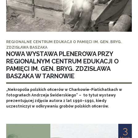
REGIONALNE CENTRUM EDUKACJI O PAMIĘCI IM. GEN. BRYG.
ZDZISŁAWA BASZAKA
NOWA WYSTAWA PLENEROWA PRZY
REGIONALNYM CENTRUM EDUKACJI O
PAMIĘCI IM. GEN. BRYG. ZDZISŁAWA
BASZAKA W TARNOWIE
„Nekropolia polskich oficerów w Charkowie-Piatichatkach w
fotografiach Andrzeja Świderskiego” – to tytuł wystawy
prezentującej zdjęcia autora z lat 1990–1991, kiedy
uczestniczył w odkrywaniu grobów polskich oficerów.
3