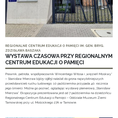
REGIONALNE CENTRUM EDUKACJI O PAMIĘCI IM. GEN. BRYG.
ZDZISŁAWA BASZAKA
WYSTAWA CZASOWA PRZY REGIONALNYM
CENTRUM EDUKACJI O PAMIĘCI
Prawnik, patriota, współpracownik Wincentego Witosa i „więzień Moskwy”
– Stanisław Mierzwa (1905–1985) należał do grona najwybitniejszych
przedstawicieli ruchu ludowego. 10 października przypada 40. rocznica
jego śmierci. Można go poznać, oglądając wystawę plenerową „Stanisław
Mierzwa”. Ekspozycja prezentowana jest od 7 października na dziedzińcu
Regionalnego Centrum Edukacji o Pamięci – Oddziale Muzeum Ziemi
Tarnowskiej przy ul. Mościckiego 27A w Tarnowie.