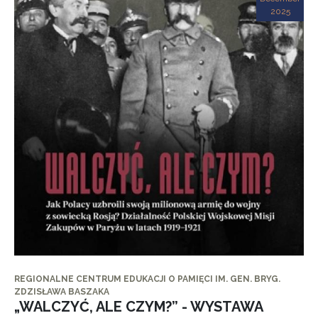
2025
REGIONALNE CENTRUM EDUKACJI O PAMIĘCI IM. GEN. BRYG.
ZDZISŁAWA BASZAKA
„WALCZYĆ, ALE CZYM?” - WYSTAWA