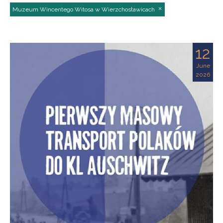
Muzeum Wincentego Witosa w Wierzchosławicach
12
June
2026