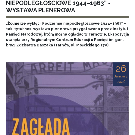
NIEPODLEGŁOŚCIOWE 1944–1963” -
WYSTAWA PLENEROWA
„Żołnierze wyklęci. Podziemie niepodległościowe 1944–1963” –
taki tytuł nosi wystawa plenerowa przygotowana przez Instytut
Pamięci Narodowej, którą można oglądać w Tarnowie. Ekspozycja
stanęła przy Regionalnym Centrum Edukacji o Pamięci im. gen.
bryg. Zdzisława Baszaka (Tarnów, ul. Mościckiego 27A).
26
January
2026