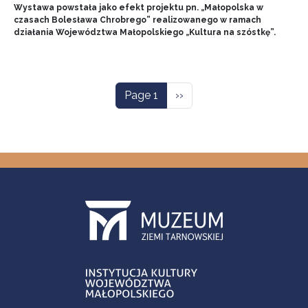
Wystawa powstała jako efekt projektu pn. „Małopolska w
czasach Bolesława Chrobrego” realizowanego w ramach
działania Województwa Małopolskiego „Kultura na szóstkę”.
Pagination
Next page
Page 1
››