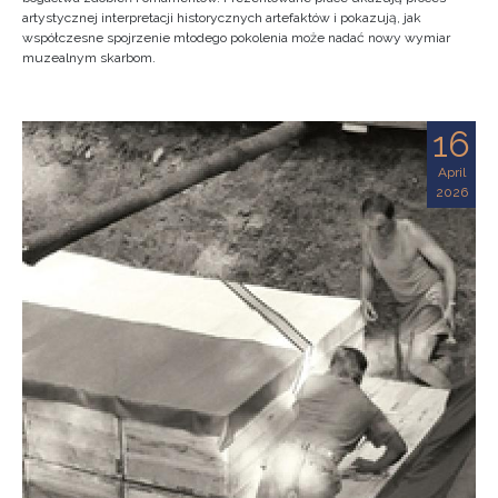
artystycznej interpretacji historycznych artefaktów i pokazują, jak
współczesne spojrzenie młodego pokolenia może nadać nowy wymiar
muzealnym skarbom.
16
April
2026