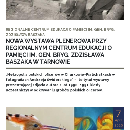
REGIONALNE CENTRUM EDUKACJI O PAMIĘCI IM. GEN. BRYG.
ZDZISŁAWA BASZAKA
NOWA WYSTAWA PLENEROWA PRZY
REGIONALNYM CENTRUM EDUKACJI O
PAMIĘCI IM. GEN. BRYG. ZDZISŁAWA
BASZAKA W TARNOWIE
„Nekropolia polskich oficerów w Charkowie-Piatichatkach w
fotografiach Andrzeja Świderskiego” – to tytuł wystawy
prezentującej zdjęcia autora z lat 1990–1991, kiedy
uczestniczył w odkrywaniu grobów polskich oficerów.
7
April
2026