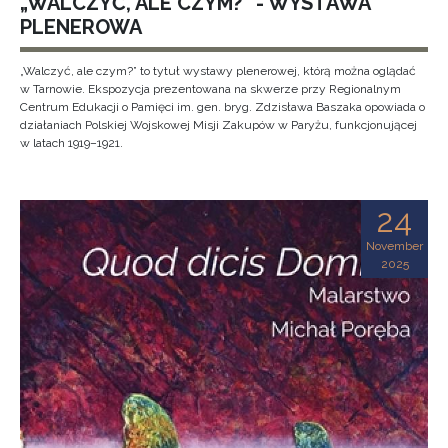
„WALCZYĆ, ALE CZYM?” - WYSTAWA
PLENEROWA
„Walczyć, ale czym?” to tytuł wystawy plenerowej, którą można oglądać
w Tarnowie. Ekspozycja prezentowana na skwerze przy Regionalnym
Centrum Edukacji o Pamięci im. gen. bryg. Zdzisława Baszaka opowiada o
działaniach Polskiej Wojskowej Misji Zakupów w Paryżu, funkcjonującej
w latach 1919–1921.
24
November
2025