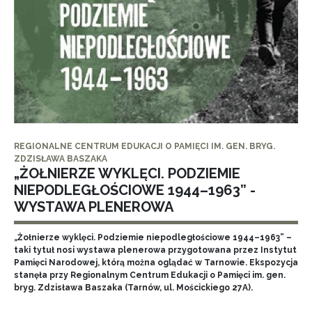
REGIONALNE CENTRUM EDUKACJI O PAMIĘCI IM. GEN. BRYG.
ZDZISŁAWA BASZAKA
„ŻOŁNIERZE WYKLĘCI. PODZIEMIE
NIEPODLEGŁOŚCIOWE 1944–1963” -
WYSTAWA PLENEROWA
„Żołnierze wyklęci. Podziemie niepodległościowe 1944–1963” –
taki tytuł nosi wystawa plenerowa przygotowana przez Instytut
Pamięci Narodowej, którą można oglądać w Tarnowie. Ekspozycja
stanęła przy Regionalnym Centrum Edukacji o Pamięci im. gen.
bryg. Zdzisława Baszaka (Tarnów, ul. Mościckiego 27A).