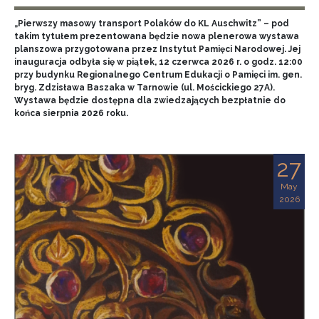
„Pierwszy masowy transport Polaków do KL Auschwitz” – pod
takim tytułem prezentowana będzie nowa plenerowa wystawa
planszowa przygotowana przez Instytut Pamięci Narodowej. Jej
inauguracja odbyła się w piątek, 12 czerwca 2026 r. o godz. 12:00
przy budynku Regionalnego Centrum Edukacji o Pamięci im. gen.
bryg. Zdzisława Baszaka w Tarnowie (ul. Mościckiego 27A).
Wystawa będzie dostępna dla zwiedzających bezpłatnie do
końca sierpnia 2026 roku.
27
May
2026