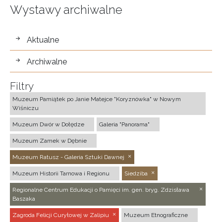
Wystawy archiwalne
wystawy
Aktualne
Archiwalne
Filtry
Muzeum Pamiątek po Janie Matejce "Koryznówka" w Nowym
Wiśniczu
Muzeum Dwór w Dołędze
Galeria "Panorama"
Muzeum Zamek w Dębnie
Muzeum Ratusz - Galeria Sztuki Dawnej
Muzeum Historii Tarnowa i Regionu
Siedziba
Regionalne Centrum Edukacji o Pamięci im. gen. bryg. Zdzisława
Baszaka
Zagroda Felicji Curyłowej w Zalipiu
Muzeum Etnograficzne