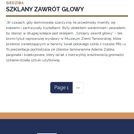
SIEDZIBA
SZKLANY ZAWRÓT GŁOWY
„W czasach, gdy dominowała szarzyzna, te przedmioty mieniły się
kolorami i zachwycały kształtami. Były obiektem westchnień i powodem,
by stanąć w długiej kolejce pod sklepem. „Szklany zawrót głowy” – tak
brzmi tytuł najnowszej wystawy w Muzeum Ziemi Tarnowskiej, która
przenosi zwiedzających w barwny świat polskiego szkła z czasów PRL-u.
To prezentacja pochodząca ze zbiorów tarnowianina Adama Ząbka,
pasjonata i kolekcjonera, który od lat z niezwykłą wrażliwością gromadzi
szklane dzieła sztuki użytkowej.
Pagination
Next page
Page 1
››