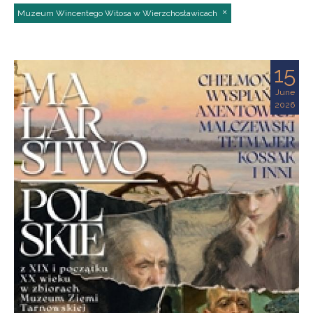
Muzeum Wincentego Witosa w Wierzchosławicach
15
June
2026