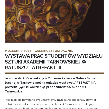
MUZEUM RATUSZ - GALERIA SZTUKI DAWNEJ
WYSTAWA PRAC STUDENTÓW WYDZIAŁU
SZTUKI AKADEMII TARNOWSKIEJ W
RATUSZU - ATREFAKT III
Jeszcze do końca wakacji w Muzeum Ratusz – Galerii Sztuki
Dawnej w Tarnowie można oglądać wystawę „ARTEFAKT III”,
prezentującą kilkadziesiąt prac studentów Akademii
Tarnowskiej.
Inspiracją do powstania rysunków były muzealne eksponaty dawnej
sztuki, które młodzi twórcy analizowali pod kątem formy, funkcji oraz
bogactwa zdobień i ornamentów. Prezentowane prace ukazują proces