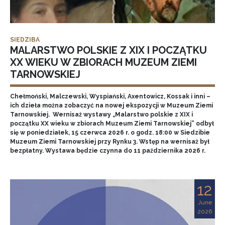
SIEDZIBA
MALARSTWO POLSKIE Z XIX I POCZĄTKU
XX WIEKU W ZBIORACH MUZEUM ZIEMI
TARNOWSKIEJ
Chełmoński, Malczewski, Wyspiański, Axentowicz, Kossak i inni –
ich dzieła można zobaczyć na nowej ekspozycji w Muzeum Ziemi
Tarnowskiej. Wernisaż wystawy „Malarstwo polskie z XIX i
początku XX wieku w zbiorach Muzeum Ziemi Tarnowskiej” odbył
się w poniedziałek, 15 czerwca 2026 r. o godz. 18:00 w Siedzibie
Muzeum Ziemi Tarnowskiej przy Rynku 3. Wstęp na wernisaż był
bezpłatny. Wystawa będzie czynna do 11 października 2026 r.
12
June
2026