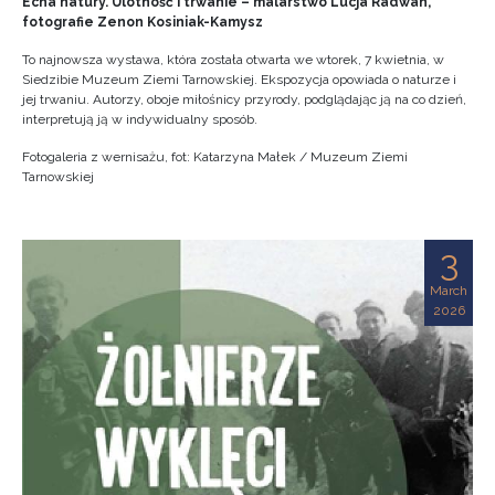
Echa natury. Ulotność i trwanie – malarstwo Lucja Radwan,
fotografie Zenon Kosiniak-Kamysz
To najnowsza wystawa, która została otwarta we wtorek, 7 kwietnia, w
Siedzibie Muzeum Ziemi Tarnowskiej. Ekspozycja opowiada o naturze i
jej trwaniu. Autorzy, oboje miłośnicy przyrody, podglądając ją na co dzień,
interpretują ją w indywidualny sposób.
Fotogaleria z wernisażu, fot: Katarzyna Małek / Muzeum Ziemi
Tarnowskiej
3
March
2026