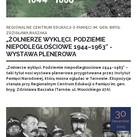
REGIONALNE CENTRUM EDUKACJI O PAMIĘCI IM. GEN. BRYG.
ZDZISŁAWA BASZAKA
„ŻOŁNIERZE WYKLĘCI. PODZIEMIE
NIEPODLEGŁOŚCIOWE 1944–1963” -
WYSTAWA PLENEROWA
„Żołnierze wyklęci. Podziemie niepodległościowe 1944–1963” –
taki tytuł nosi wystawa plenerowa przygotowana przez Instytut
Pamięci Narodowej, którą można oglądać w Tarnowie. Ekspozycja
stanęła przy Regionalnym Centrum Edukacji o Pamięci im. gen.
bryg. Zdzisława Baszaka (Tarnów, ul. Mościckiego 27A).
30
December
2025