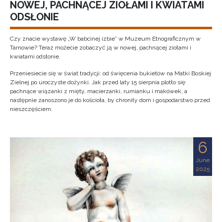
NOWEJ, PACHNĄCEJ ZIOŁAMI I KWIATAMI
ODSŁONIE
Czy znacie wystawę „W babcinej izbie” w Muzeum Etnograficznym w
Tarnowie? Teraz możecie zobaczyć ją w nowej, pachnącej ziołami i
kwiatami odsłonie.
Przeniesiecie się w świat tradycji: od święcenia bukietów na Matki Boskiej
Zielnej po uroczyste dożynki. Jak przed laty 15 sierpnia plotło się
pachnące wiązanki z mięty, macierzanki, rumianku i makówek, a
następnie zanoszono je do kościoła, by chroniły dom i gospodarstwo przed
nieszczęściem.
6
June
2025