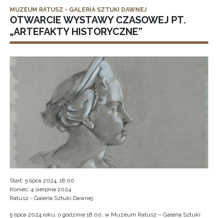
MUZEUM RATUSZ - GALERIA SZTUKI DAWNEJ
OTWARCIE WYSTAWY CZASOWEJ PT.
„ARTEFAKTY HISTORYCZNE”
Start: 5 lipca 2024, 18:00
Koniec: 4 sierpnia 2024
Ratusz - Galeria Sztuki Dawnej
5 lipca 2024 roku, o godzinie 18.00, w Muzeum Ratusz – Galeria Sztuki