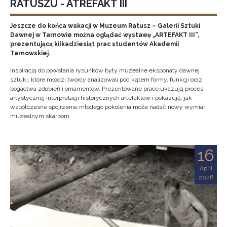
RATUSZU - ATREFAKT III
Jeszcze do końca wakacji w Muzeum Ratusz – Galerii Sztuki
Dawnej w Tarnowie można oglądać wystawę „ARTEFAKT III”,
prezentującą kilkadziesiąt prac studentów Akademii
Tarnowskiej.
Inspiracją do powstania rysunków były muzealne eksponaty dawnej
sztuki, które młodzi twórcy analizowali pod kątem formy, funkcji oraz
bogactwa zdobień i ornamentów. Prezentowane prace ukazują proces
artystycznej interpretacji historycznych artefaktów i pokazują, jak
współczesne spojrzenie młodego pokolenia może nadać nowy wymiar
muzealnym skarbom.
16
April
2026