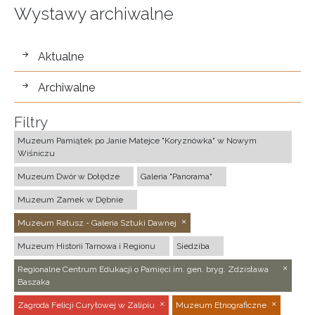
Wystawy archiwalne
wystawy
Aktualne
Archiwalne
Filtry
Muzeum Pamiątek po Janie Matejce "Koryznówka" w Nowym
Wiśniczu
Muzeum Dwór w Dołędze
Galeria "Panorama"
Muzeum Zamek w Dębnie
Muzeum Ratusz - Galeria Sztuki Dawnej
Muzeum Historii Tarnowa i Regionu
Siedziba
Regionalne Centrum Edukacji o Pamięci im. gen. bryg. Zdzisława
Baszaka
Zagroda Felicji Curyłowej w Zalipiu
Muzeum Etnograficzne