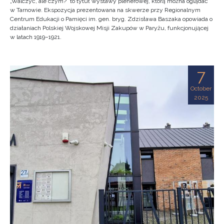
„Walczyć, ale czym?” to tytuł wystawy plenerowej, którą można oglądać
w Tarnowie. Ekspozycja prezentowana na skwerze przy Regionalnym
Centrum Edukacji o Pamięci im. gen. bryg. Zdzisława Baszaka opowiada o
działaniach Polskiej Wojskowej Misji Zakupów w Paryżu, funkcjonującej
w latach 1919–1921.
7
October
2025