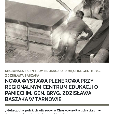
REGIONALNE CENTRUM EDUKACJI O PAMIĘCI IM. GEN. BRYG.
ZDZISŁAWA BASZAKA
NOWA WYSTAWA PLENEROWA PRZY
REGIONALNYM CENTRUM EDUKACJI O
PAMIĘCI IM. GEN. BRYG. ZDZISŁAWA
BASZAKA W TARNOWIE
„Nekropolia polskich oficerów w Charkowie-Piatichatkach w