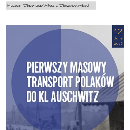
Muzeum Wincentego Witosa w Wierzchosławicach
12
June
2026