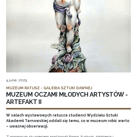
4 june, 2025
MUZEUM RATUSZ - GALERIA SZTUKI DAWNEJ
MUZEUM OCZAMI MŁODYCH ARTYSTÓW -
ARTEFAKT II
W salach wystawowych ratusza studenci Wydziału Sztuki
Akademii Tarnowskiej oddali się temu, co w muzeum robić warto
– uważnej obserwacji.
Z ogromnym skupieniem analizowali formę, funkcję, zdobienia i