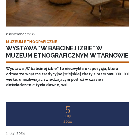
6 november, 2024
MUZEUM ETNOGRAFICZNE
WYSTAWA "W BABCINEJ IZBIE" W
MUZEUM ETNOGRAFICZNYM W TARNOWIE
Wystawa „W babcinej izbie” to niezwykła ekspozycja, która
odtwarza wnętrze tradycyjnej wiejskiej chaty z przełomu XIX i XX
wieku, umożliwiając zwiedzającym podróż w czasie i
doświadczenie życia dawnej wsi.
5
July
2024
1 july, 2024