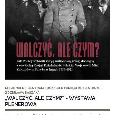
REGIONALNE CENTRUM EDUKACJI O PAMIĘCI IM. GEN. BRYG.
ZDZISŁAWA BASZAKA
„WALCZYĆ, ALE CZYM?” - WYSTAWA
PLENEROWA