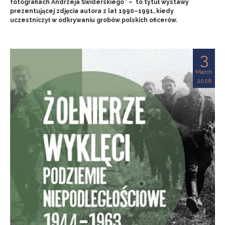
fotografiach Andrzeja Świderskiego” – to tytuł wystawy
prezentującej zdjęcia autora z lat 1990–1991, kiedy
uczestniczył w odkrywaniu grobów polskich oficerów.
3
March
2026