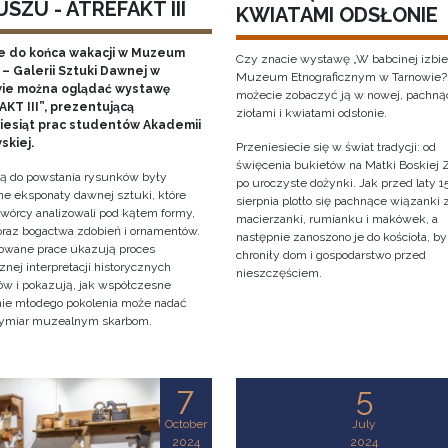
SZU - ATREFAKT III
KWIATAMI ODSŁONIE
e do końca wakacji w Muzeum
Czy znacie wystawę „W babcinej izbie
– Galerii Sztuki Dawnej w
Muzeum Etnograficznym w Tarnowie?
ie można oglądać wystawę
możecie zobaczyć ją w nowej, pachną
KT III”, prezentującą
ziołami i kwiatami odsłonie.
ziesiąt prac studentów Akademii
skiej.
Przeniesiecie się w świat tradycji: od
święcenia bukietów na Matki Boskiej Z
cją do powstania rysunków były
po uroczyste dożynki. Jak przed laty 1
e eksponaty dawnej sztuki, które
sierpnia plotło się pachnące wiązanki 
twórcy analizowali pod kątem formy,
macierzanki, rumianku i makówek, a
 oraz bogactwa zdobień i ornamentów.
następnie zanoszono je do kościoła, by
owane prace ukazują proces
chroniły dom i gospodarstwo przed
znej interpretacji historycznych
nieszczęściem.
tów i pokazują, jak współczesne
nie młodego pokolenia może nadać
ymiar muzealnym skarbom.
7
5
October
July
2024
2024