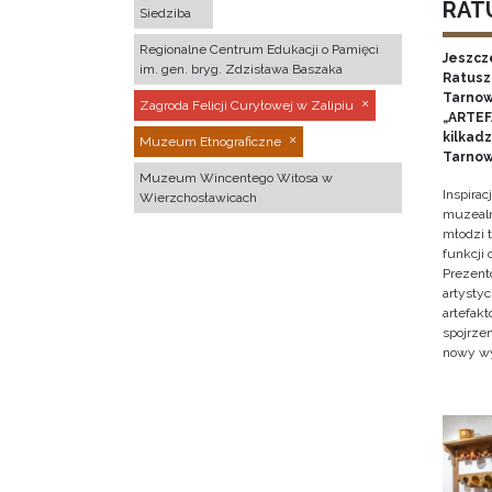
RATU
Siedziba
Regionalne Centrum Edukacji o Pamięci
Jeszcz
im. gen. bryg. Zdzisława Baszaka
Ratusz 
Tarnow
Zagroda Felicji Curyłowej w Zalipiu
„ARTEFA
kilkad
Muzeum Etnograficzne
Tarnow
Muzeum Wincentego Witosa w
Inspira
Wierzchosławicach
muzealn
młodzi 
funkcji
Prezent
artystyc
artefak
spojrze
nowy w