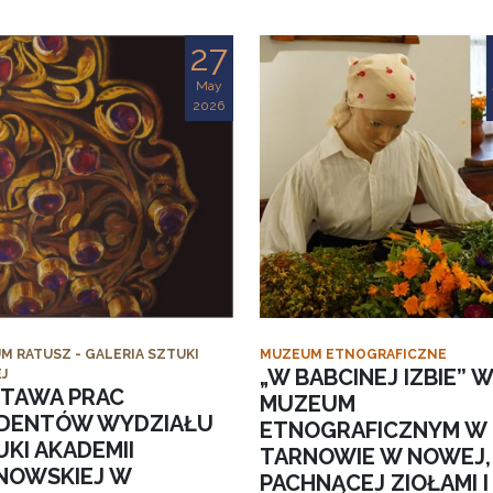
27
May
2026
M RATUSZ - GALERIA SZTUKI
MUZEUM ETNOGRAFICZNE
„W BABCINEJ IZBIE” W
J
TAWA PRAC
MUZEUM
DENTÓW WYDZIAŁU
ETNOGRAFICZNYM W
KI AKADEMII
TARNOWIE W NOWEJ,
NOWSKIEJ W
PACHNĄCEJ ZIOŁAMI I