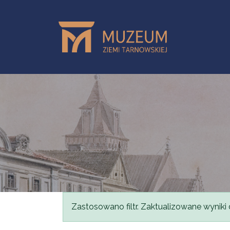
Skip to main content
Status message
Zastosowano filtr. Zaktualizowane wyniki 