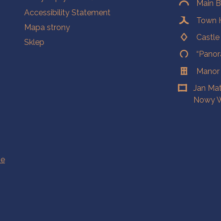
Main B
Accessibility Statement
Town H
Mapa strony
Castl
Sklep
“Panor
Manor
Jan Ma
Nowy W