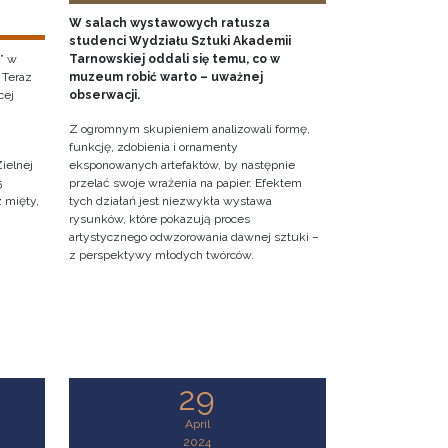
W salach wystawowych ratusza
studenci Wydziału Sztuki Akademii
” w
Tarnowskiej oddali się temu, co w
 Teraz
muzeum robić warto – uważnej
cej
obserwacji.
Z ogromnym skupieniem analizowali formę,
funkcję, zdobienia i ornamenty
ielnej
eksponowanych artefaktów, by następnie
5
przelać swoje wrażenia na papier. Efektem
z mięty,
tych działań jest niezwykła wystawa
rysunków, które pokazują proces
artystycznego odwzorowania dawnej sztuki –
z perspektywy młodych twórców.
29
April
2024