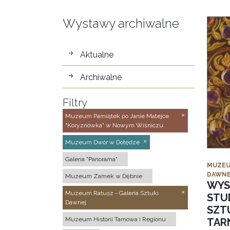
Wystawy archiwalne
wystawy
Aktualne
Archiwalne
Filtry
Muzeum Pamiątek po Janie Matejce
"Koryznówka" w Nowym Wiśniczu
Muzeum Dwór w Dołędze
Galeria "Panorama"
MUZEU
DAWNE
Muzeum Zamek w Dębnie
WYS
Muzeum Ratusz - Galeria Sztuki
STU
Dawnej
SZTU
Muzeum Historii Tarnowa i Regionu
TAR