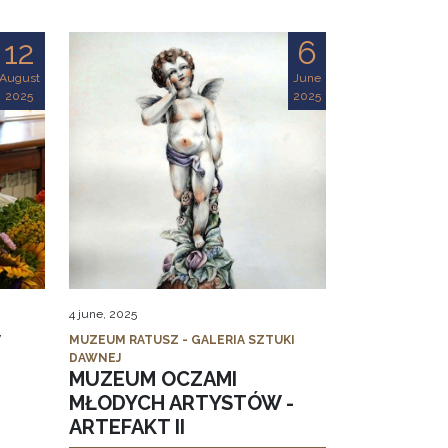
12
6
August
June
2025
2025
4 june, 2025
MUZEUM RATUSZ - GALERIA SZTUKI
DAWNEJ
MUZEUM OCZAMI
MŁODYCH ARTYSTÓW -
ARTEFAKT II