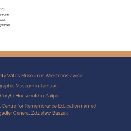
nej
Muzeum
saż
ryczne”.
ty Witos Museum in Wierzchosławice,
raphic Museum in Tarnow.
a Curyło Household in Zalipie
l Centre for Remembrance Education named
igadier General Zdzisław Baszak