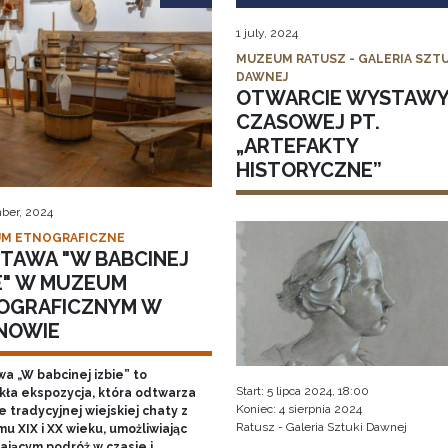
1 july, 2024
MUZEUM RATUSZ - GALERIA SZTU
DAWNEJ
OTWARCIE WYSTAW
CZASOWEJ PT.
„ARTEFAKTY
HISTORYCZNE”
ber, 2024
M ETNOGRAFICZNE
TAWA "W BABCINEJ
IE" W MUZEUM
OGRAFICZNYM W
NOWIE
a „W babcinej izbie” to
Start: 5 lipca 2024, 18:00
kła ekspozycja, która odtwarza
Koniec: 4 sierpnia 2024
 tradycyjnej wiejskiej chaty z
Ratusz - Galeria Sztuki Dawnej
u XIX i XX wieku, umożliwiając
ającym podróż w czasie i