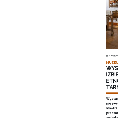
6 novem
MUZEU
WYS
IZB
ETN
TAR
Wystaw
niezwy
wnętrze
przełom
zwiedz