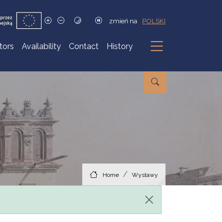
zmień na
POLSKI
itors
Availability
Contact
History
Submenu
Home
Wystawy