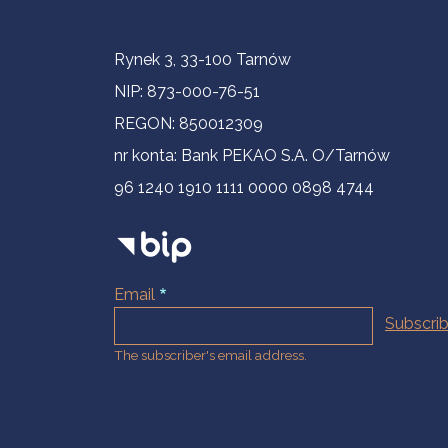
Contact Information
Rynek 3, 33-100 Tarnów
NIP: 873-000-76-51
REGON: 850012309
nr konta: Bank PEKAO S.A. O/Tarnów
96 1240 1910 1111 0000 0898 4744
Email
The subscriber's email address.