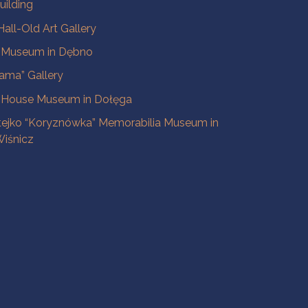
uilding
all-Old Art Gallery
e Museum in Dębno
ama” Gallery
 House Museum in Dołęga
tejko “Koryznówka” Memorabilia Museum in
iśnicz