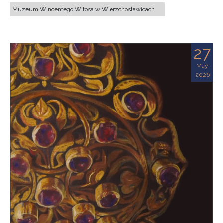
Muzeum Wincentego Witosa w Wierzchosławicach
27
May
2026