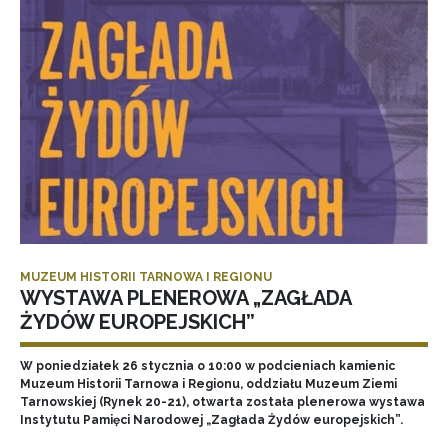
MUZEUM HISTORII TARNOWA I REGIONU
WYSTAWA PLENEROWA „ZAGŁADA
ŻYDÓW EUROPEJSKICH”
W poniedziałek 26 stycznia o 10:00 w podcieniach kamienic
Muzeum Historii Tarnowa i Regionu, oddziału Muzeum Ziemi
Tarnowskiej (Rynek 20-21), otwarta została plenerowa wystawa
Instytutu Pamięci Narodowej „Zagłada Żydów europejskich”.