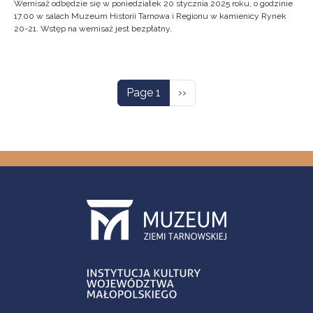
Wernisaż odbędzie się w poniedziałek 20 stycznia 2025 roku, o godzinie
17.00 w salach Muzeum Historii Tarnowa i Regionu w kamienicy Rynek
20-21. Wstęp na wernisaż jest bezpłatny.
Pagination
Next page
Page 1
››