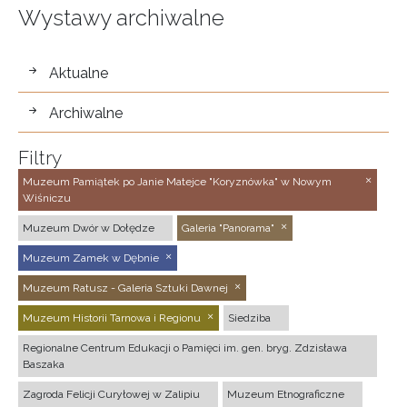
Wystawy archiwalne
wystawy
Aktualne
Archiwalne
Filtry
Muzeum Pamiątek po Janie Matejce "Koryznówka" w Nowym
Wiśniczu
Muzeum Dwór w Dołędze
Galeria "Panorama"
Muzeum Zamek w Dębnie
Muzeum Ratusz - Galeria Sztuki Dawnej
Muzeum Historii Tarnowa i Regionu
Siedziba
Regionalne Centrum Edukacji o Pamięci im. gen. bryg. Zdzisława
Baszaka
Zagroda Felicji Curyłowej w Zalipiu
Muzeum Etnograficzne