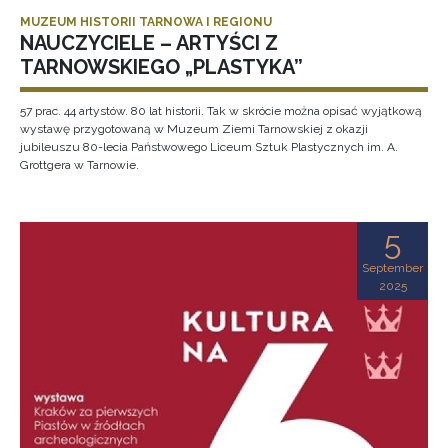
MUZEUM HISTORII TARNOWA I REGIONU
NAUCZYCIELE – ARTYŚCI Z
TARNOWSKIEGO „PLASTYKA”
57 prac. 44 artystów. 80 lat historii. Tak w skrócie można opisać wyjątkową
wystawę przygotowaną w Muzeum Ziemi Tarnowskiej z okazji
jubileuszu 80-lecia Państwowego Liceum Sztuk Plastycznych im. A.
Grottgera w Tarnowie.
5
September
2025