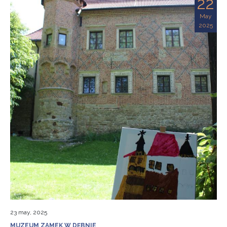
22
May
2025
23 may, 2025
MUZEUM ZAMEK W DĘBNIE