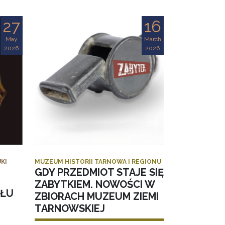
27
16
May
March
2026
2026
KI
MUZEUM HISTORII TARNOWA I REGIONU
GDY PRZEDMIOT STAJE SIĘ
ZABYTKIEM. NOWOŚCI W
AŁU
ZBIORACH MUZEUM ZIEMI
TARNOWSKIEJ