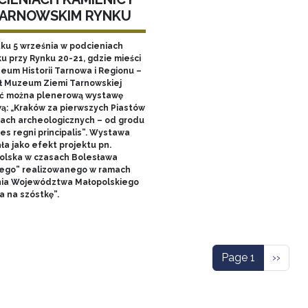
TARNOWSKIM RYNKU
tku 5 września w podcieniach
u przy Rynku 20-21, gdzie mieści
zeum Historii Tarnowa i Regionu –
ł Muzeum Ziemi Tarnowskiej
ć można plenerową wystawę
ą: „Kraków za pierwszych Piastów
łach archeologicznych – od grodu
es regni principalis”. Wystawa
ła jako efekt projektu pn.
olska w czasach Bolesława
ego” realizowanego w ramach
nia Województwa Małopolskiego
a na szóstkę”.
ation
Next p
Page 1
››