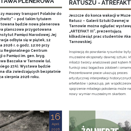
TAWA PLENEROWA
RATUSZU - ATREFAKT I
szy masowy transport Polaków do
Jeszcze do końca wakacji w Muz
chwitz” – pod takim tytułem
Ratusz – Galerii Sztuki Dawnej w
towana będzie nowa plenerowa
Tarnowie można oglądać wystaw
a planszowa przygotowana
„ARTEFAKT III”, prezentującą
nstytut Pamięci Narodowej. Jej
kilkadziesiąt prac studentów Ak
acja odbyła się w piątek, 12
Tarnowskiej.
 2026 r. o godz. 12:00 przy
u Regionalnego Centrum
Inspiracją do powstania rysunków były
i o Pamięci im. gen. bryg.
muzealne eksponaty dawnej sztuki, k
awa Baszaka w Tarnowie (ul.
młodzi twórcy analizowali pod kątem f
kiego 27A). Wystawa będzie
funkcji oraz bogactwa zdobień i ornam
na dla zwiedzających bezpłatnie
Prezentowane prace ukazują proces
a sierpnia 2026 roku.
artystycznej interpretacji historycznyc
artefaktów i pokazują, jak współczesn
spojrzenie młodego pokolenia może n
nowy wymiar muzealnym skarbom.
16
April
2026