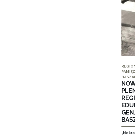
REGIO
PAMIĘC
BASZA
NOW
PLE
REG
EDUK
GEN
BAS
„Nekro