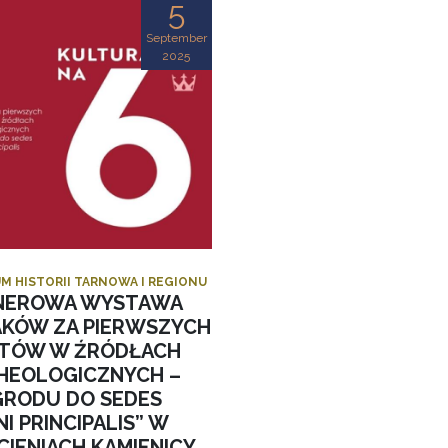
5
September
2025
M HISTORII TARNOWA I REGIONU
NEROWA WYSTAWA
AKÓW ZA PIERWSZYCH
STÓW W ŹRÓDŁACH
HEOLOGICZNYCH –
GRODU DO SEDES
I PRINCIPALIS” W
CIENIACH KAMIENICY