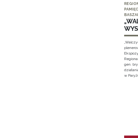
REGIO
PAMIĘC
BASZA
„WAL
WYS
„Walczy
plenero
Ekspozy
Regiona
gen. br
działan
w Paryżu