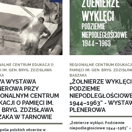
NALNE CENTRUM EDUKACJI O
REGIONALNE CENTRUM EDUKACJI
I IM. GEN. BRYG. ZDZISŁAWA
PAMIĘCI IM. GEN. BRYG. ZDZISŁA
KA
BASZAKA
A WYSTAWA
„ŻOŁNIERZE WYKLĘCI
NEROWA PRZY
PODZIEMIE
IONALNYM CENTRUM
NIEPODLEGŁOŚCIOW
ACJI O PAMIĘCI IM.
1944–1963” - WYSTA
. BRYG. ZDZISŁAWA
PLENEROWA
ZAKA W TARNOWIE
„Żołnierze wyklęci. Podziemie
niepodległościowe 1944–1963” – 
polia polskich oficerów w