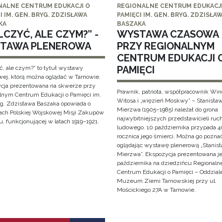
NALNE CENTRUM EDUKACJI O
REGIONALNE CENTRUM EDUKACJI
I IM. GEN. BRYG. ZDZISŁAWA
PAMIĘCI IM. GEN. BRYG. ZDZISŁA
KA
BASZAKA
CZYĆ, ALE CZYM?” -
WYSTAWA CZASOWA
TAWA PLENEROWA
PRZY REGIONALNYM
CENTRUM EDUKACJI 
PAMIĘCI
ć, ale czym?” to tytuł wystawy
wej, którą można oglądać w Tarnowie.
cja prezentowana na skwerze przy
Prawnik, patriota, współpracownik Wi
lnym Centrum Edukacji o Pamięci im.
Witosa i „więzień Moskwy” – Stanisła
yg. Zdzisława Baszaka opowiada o
Mierzwa (1905–1985) należał do grona
iach Polskiej Wojskowej Misji Zakupów
najwybitniejszych przedstawicieli ruc
, funkcjonującej w latach 1919–1921.
ludowego. 10 października przypada 4
rocznica jego śmierci. Można go pozna
oglądając wystawę plenerową „Stanis
Mierzwa”. Ekspozycja prezentowana je
października na dziedzińcu Regionaln
Centrum Edukacji o Pamięci – Oddzial
Muzeum Ziemi Tarnowskiej przy ul.
Mościckiego 27A w Tarnowie.