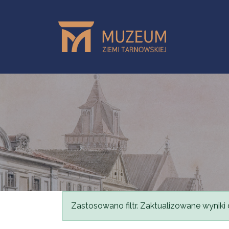
Skip to main content
Status message
Zastosowano filtr. Zaktualizowane wyniki 