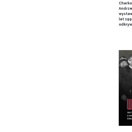
Charko
Andrze
wystaw
lat 19
odkryw