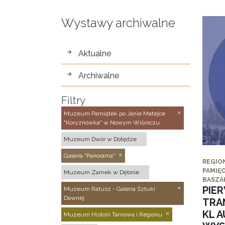
Wystawy archiwalne
wystawy
Aktualne
Archiwalne
Filtry
Muzeum Pamiątek po Janie Matejce
"Koryznówka" w Nowym Wiśniczu
Muzeum Dwór w Dołędze
Galeria "Panorama"
REGIO
PAMIĘC
Muzeum Zamek w Dębnie
BASZA
PIE
Muzeum Ratusz - Galeria Sztuki
Dawnej
TRA
KL 
Muzeum Historii Tarnowa i Regionu