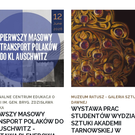
12
June
2026
NALNE CENTRUM EDUKACJI O
MUZEUM RATUSZ - GALERIA SZTU
I IM. GEN. BRYG. ZDZISŁAWA
DAWNEJ
WYSTAWA PRAC
KA
RWSZY MASOWY
STUDENTÓW WYDZI
NSPORT POLAKÓW DO
SZTUKI AKADEMII
AUSCHWITZ -
TARNOWSKIEJ W