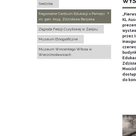
WYS
Siedziba
Regionalne Centrum Edukacji o Pamięci
„Pierw
im. gen. bryg. Zdzisława Baszaka
KL Aus
prezen
Zagroda Felicji Curyłowej w Zalipiu
wystaw
przez I
Muzeum Etnograficzne
inaugur
czerwca
Muzeum Wincentego Witosa w
budynk
Wierzchosławicach
Edukacj
Zdzisł
Mościc
dostęp
do końc