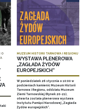
 O
MUZEUM HISTORII TARNOWA I REGIONU
WYSTAWA PLENEROWA
WA
„ZAGŁADA ŻYDÓW
.
EUROPEJSKICH”
E
W poniedziałek 26 stycznia o 10:00 w
WA
podcieniach kamienic Muzeum Historii
Tarnowa i Regionu, oddziału Muzeum
Ziemi Tarnowskiej (Rynek 20-21),
otwarta została plenerowa wystawa
Instytutu Pamięci Narodowej „Zagłada
taki
Żydów europejskich”.