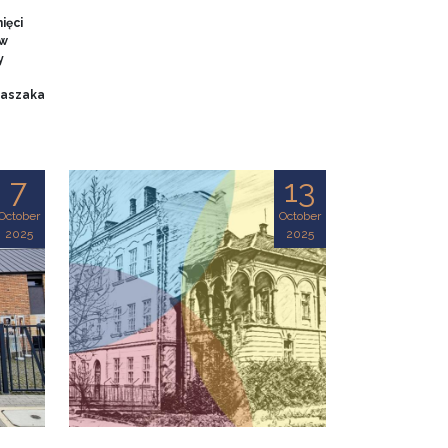
ięci
 w
y
 Baszaka
7
13
October
October
2025
2025