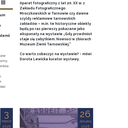
II
Aparat fotograficzny z lat 20. XX w. z
Zakładu Fotograficznego
Mroczkowskich w Tarnowie czy dawne
eum
szyldy reklamowe tarnowskich
zakładów – m.in. te historyczne obiekty
ę
będą po raz pierwszy pokazane jako
eksponaty na wystawie „Gdy przedmiot
ademii
staje się zabytkiem. Nowości w zbiorach
Muzeum Ziemi Tarnowskiej.”
Co warto zobaczyć na wystawie? - mówi
tóre
Dorota Lewicka kurator wystawy.
ormy,
entów.
h
e
adać
3
26
March
January
2026
2026