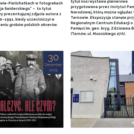
tytuł nosi wystawa plenerowa
wie-Piatichatkach w fotografiach
przygotowana przez Instytut Pam
ja Świderskiego” – to tytuł
Narodowej, którą można oglądać
y prezentującej zdjęcia autora z
Tarnowie. Ekspozycja stanęła prz
90–1991, kiedy uczestniczył w
Regionalnym Centrum Edukacji o
aniu grobów polskich oficerów.
Pamięci im. gen. bryg. Zdzisława
(Tarnów, ul. Mościckiego 27A).
30
December
2025