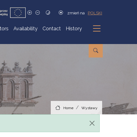
zmień na
POLSKI
itors
Availability
Contact
History
Submenu
Home
Wystawy