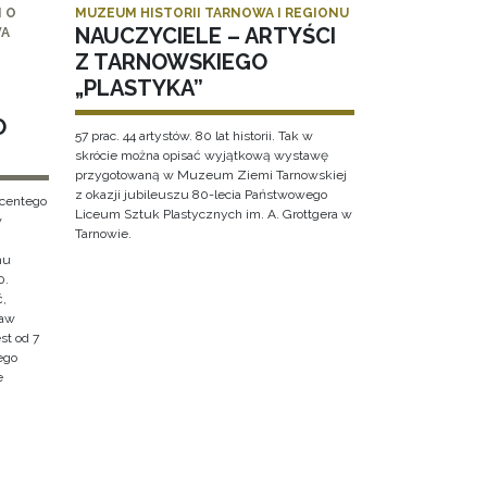
 O
MUZEUM HISTORII TARNOWA I REGIONU
NAUCZYCIELE – ARTYŚCI
WA
Z TARNOWSKIEGO
„PLASTYKA”
O
57 prac. 44 artystów. 80 lat historii. Tak w
skrócie można opisać wyjątkową wystawę
przygotowaną w Muzeum Ziemi Tarnowskiej
z okazji jubileuszu 80-lecia Państwowego
ncentego
Liceum Sztuk Plastycznych im. A. Grottgera w
w
Tarnowie.
hu
0.
ć,
ław
st od 7
ego
e