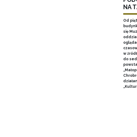
NA 
Od pią
budynk
się Mu
oddzia
ogląda
czasow
w źród
do sed
powsta
„Małop
Chrobr
działa
„Kultur
Pagin