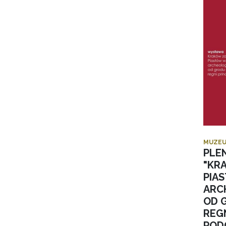
MUZEU
PLE
"KR
PIA
ARC
OD 
REGN
POD