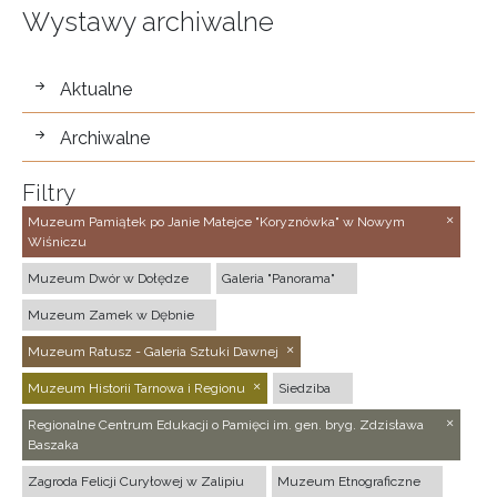
Wystawy archiwalne
wystawy
Aktualne
Archiwalne
Filtry
Muzeum Pamiątek po Janie Matejce "Koryznówka" w Nowym
Wiśniczu
Muzeum Dwór w Dołędze
Galeria "Panorama"
Muzeum Zamek w Dębnie
Muzeum Ratusz - Galeria Sztuki Dawnej
Muzeum Historii Tarnowa i Regionu
Siedziba
Regionalne Centrum Edukacji o Pamięci im. gen. bryg. Zdzisława
Baszaka
Zagroda Felicji Curyłowej w Zalipiu
Muzeum Etnograficzne