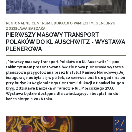
REGIONALNE CENTRUM EDUKACJI O PAMIĘCI IM. GEN. BRYG.
ZDZISŁAWA BASZAKA
PIERWSZY MASOWY TRANSPORT
POLAKÓW DO KL AUSCHWITZ - WYSTAWA
PLENEROWA
„Pierwszy masowy transport Polaków do KL Auschwitz” – pod
takim tytułem prezentowana będzie nowa plenerowa wystawa
planszowa przygotowana przez Instytut Pamięci Narodowej. Jej
inauguracja odbyła się w piątek, 12 czerwca 2026 r. o godz. 12:00
przy budynku Regionalnego Centrum Edukacji o Pamięci im. gen.
bryg. Zdzisława Baszaka w Tarnowie (ul. Mościckiego 27A).
Wystawa będzie dostępna dla zwiedzających bezpłatnie do
końca sierpnia 2026 roku.
27
May