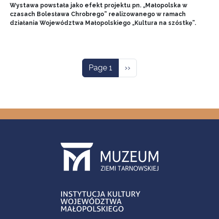
Wystawa powstała jako efekt projektu pn. „Małopolska w
czasach Bolesława Chrobrego” realizowanego w ramach
działania Województwa Małopolskiego „Kultura na szóstkę”.
Pagination
Next page
Page 1
››