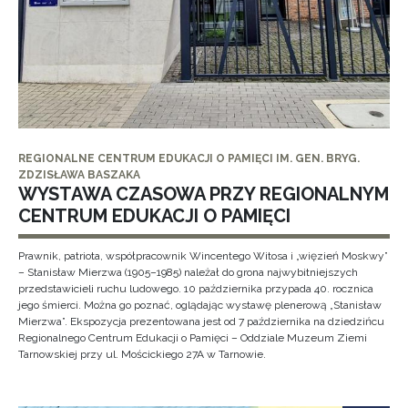
REGIONALNE CENTRUM EDUKACJI O PAMIĘCI IM. GEN. BRYG.
ZDZISŁAWA BASZAKA
WYSTAWA CZASOWA PRZY REGIONALNYM
CENTRUM EDUKACJI O PAMIĘCI
Prawnik, patriota, współpracownik Wincentego Witosa i „więzień Moskwy”
– Stanisław Mierzwa (1905–1985) należał do grona najwybitniejszych
przedstawicieli ruchu ludowego. 10 października przypada 40. rocznica
jego śmierci. Można go poznać, oglądając wystawę plenerową „Stanisław
Mierzwa”. Ekspozycja prezentowana jest od 7 października na dziedzińcu
Regionalnego Centrum Edukacji o Pamięci – Oddziale Muzeum Ziemi
Tarnowskiej przy ul. Mościckiego 27A w Tarnowie.