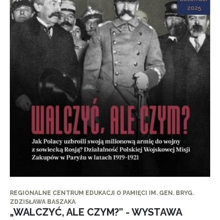
2025
REGIONALNE CENTRUM EDUKACJI O PAMIĘCI IM. GEN. BRYG.
ZDZISŁAWA BASZAKA
„WALCZYĆ, ALE CZYM?” - WYSTAWA