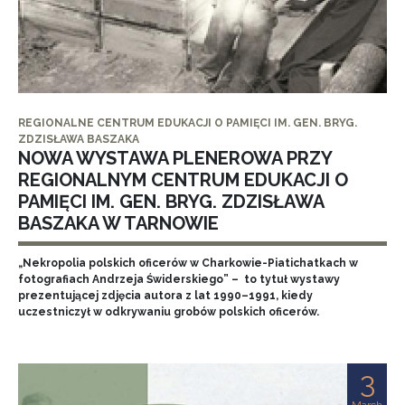
REGIONALNE CENTRUM EDUKACJI O PAMIĘCI IM. GEN. BRYG.
ZDZISŁAWA BASZAKA
NOWA WYSTAWA PLENEROWA PRZY
REGIONALNYM CENTRUM EDUKACJI O
PAMIĘCI IM. GEN. BRYG. ZDZISŁAWA
BASZAKA W TARNOWIE
„Nekropolia polskich oficerów w Charkowie-Piatichatkach w
fotografiach Andrzeja Świderskiego” – to tytuł wystawy
prezentującej zdjęcia autora z lat 1990–1991, kiedy
uczestniczył w odkrywaniu grobów polskich oficerów.
3