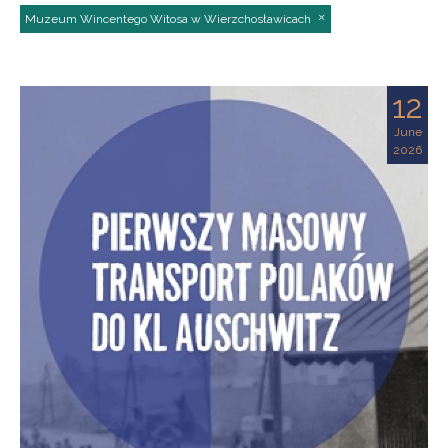
Muzeum Wincentego Witosa w Wierzchosławicach
12
June
2026