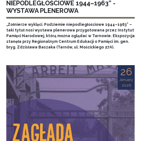
NIEPODLEGŁOŚCIOWE 1944–1963” -
WYSTAWA PLENEROWA
„Żołnierze wyklęci. Podziemie niepodległościowe 1944–1963” –
taki tytuł nosi wystawa plenerowa przygotowana przez Instytut
Pamięci Narodowej, którą można oglądać w Tarnowie. Ekspozycja
stanęła przy Regionalnym Centrum Edukacji o Pamięci im. gen.
bryg. Zdzisława Baszaka (Tarnów, ul. Mościckiego 27A).
26
January
2026