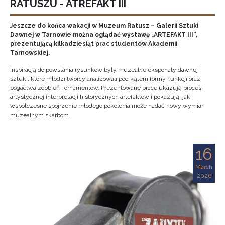
RATUSZU - ATREFAKT III
Jeszcze do końca wakacji w Muzeum Ratusz – Galerii Sztuki
Dawnej w Tarnowie można oglądać wystawę „ARTEFAKT III”,
prezentującą kilkadziesiąt prac studentów Akademii
Tarnowskiej.
Inspiracją do powstania rysunków były muzealne eksponaty dawnej
sztuki, które młodzi twórcy analizowali pod kątem formy, funkcji oraz
bogactwa zdobień i ornamentów. Prezentowane prace ukazują proces
artystycznej interpretacji historycznych artefaktów i pokazują, jak
współczesne spojrzenie młodego pokolenia może nadać nowy wymiar
muzealnym skarbom.
16
March
2026