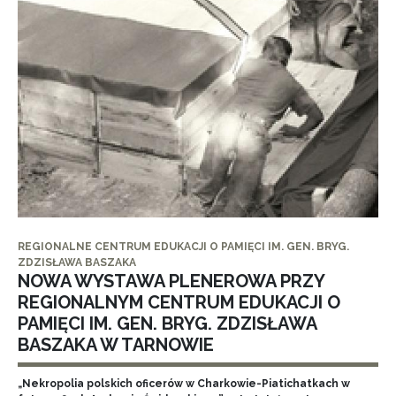
REGIONALNE CENTRUM EDUKACJI O PAMIĘCI IM. GEN. BRYG.
ZDZISŁAWA BASZAKA
NOWA WYSTAWA PLENEROWA PRZY
REGIONALNYM CENTRUM EDUKACJI O
PAMIĘCI IM. GEN. BRYG. ZDZISŁAWA
BASZAKA W TARNOWIE
„Nekropolia polskich oficerów w Charkowie-Piatichatkach w