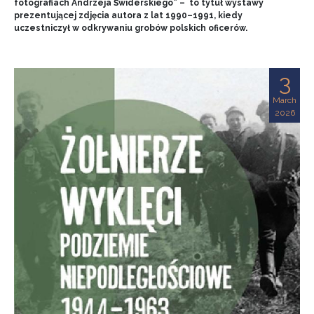
fotografiach Andrzeja Świderskiego” – to tytuł wystawy
prezentującej zdjęcia autora z lat 1990–1991, kiedy
uczestniczył w odkrywaniu grobów polskich oficerów.
3
March
2026