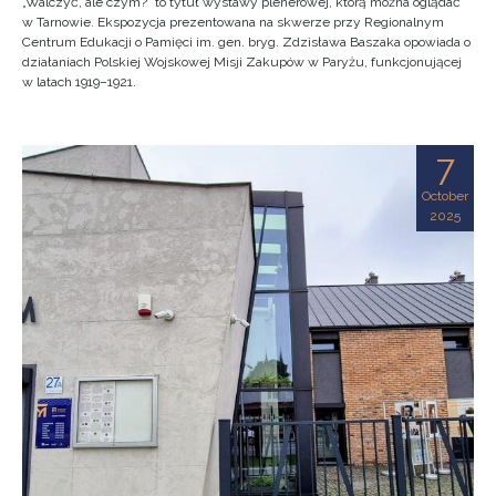
„Walczyć, ale czym?” to tytuł wystawy plenerowej, którą można oglądać
w Tarnowie. Ekspozycja prezentowana na skwerze przy Regionalnym
Centrum Edukacji o Pamięci im. gen. bryg. Zdzisława Baszaka opowiada o
działaniach Polskiej Wojskowej Misji Zakupów w Paryżu, funkcjonującej
w latach 1919–1921.
7
October
2025