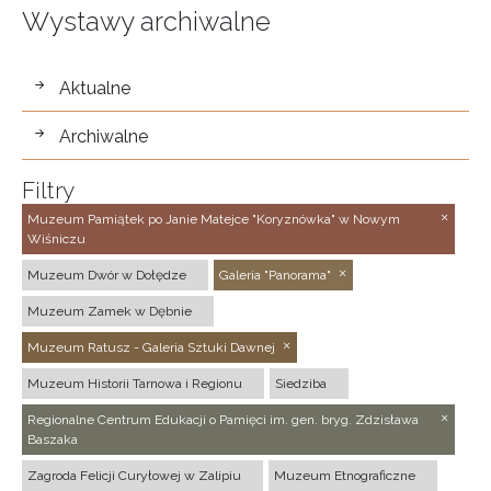
Wystawy archiwalne
wystawy
Aktualne
Archiwalne
Filtry
Muzeum Pamiątek po Janie Matejce "Koryznówka" w Nowym
Wiśniczu
Muzeum Dwór w Dołędze
Galeria "Panorama"
Muzeum Zamek w Dębnie
Muzeum Ratusz - Galeria Sztuki Dawnej
Muzeum Historii Tarnowa i Regionu
Siedziba
Regionalne Centrum Edukacji o Pamięci im. gen. bryg. Zdzisława
Baszaka
Zagroda Felicji Curyłowej w Zalipiu
Muzeum Etnograficzne