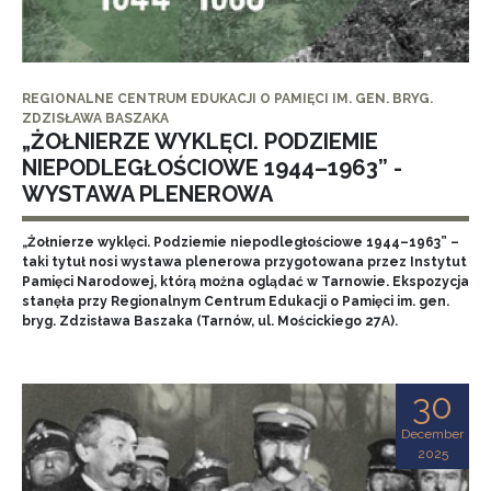
REGIONALNE CENTRUM EDUKACJI O PAMIĘCI IM. GEN. BRYG.
ZDZISŁAWA BASZAKA
„ŻOŁNIERZE WYKLĘCI. PODZIEMIE
NIEPODLEGŁOŚCIOWE 1944–1963” -
WYSTAWA PLENEROWA
„Żołnierze wyklęci. Podziemie niepodległościowe 1944–1963” –
taki tytuł nosi wystawa plenerowa przygotowana przez Instytut
Pamięci Narodowej, którą można oglądać w Tarnowie. Ekspozycja
stanęła przy Regionalnym Centrum Edukacji o Pamięci im. gen.
bryg. Zdzisława Baszaka (Tarnów, ul. Mościckiego 27A).
30
December
2025