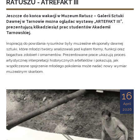
RATUSZU - ATREFAKT III
Jeszcze do końca wakacji w Muzeum Ratusz – Galerii Sztuki
Dawnej w Tarnowie można oglądać wystawę „ARTEFAKT III”,
prezentującą kilkadziesiąt prac studentów Akademii
Tarnowskiej.
Inspiracją do powstania rysunków były muzealne eksponaty dawnej
sztuki, które młodzi twórcy analizowali pod kątem formy, funkcji oraz
bogactwa zdobień i ornamentów. Prezentowane prace ukazują proces
artystycznej interpretacji historycznych artefaktów i pokazują, jak
współczesne spojrzenie młodego pokolenia może nadać nowy wymiar
muzealnym skarbom.
16
April
2026