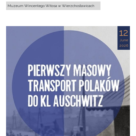
Muzeum Wincentego Witosa w Wierzchosławicach
12
June
2026