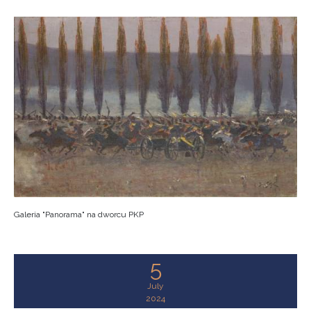
Galeria "Panorama" na dworcu PKP
5
July
2024