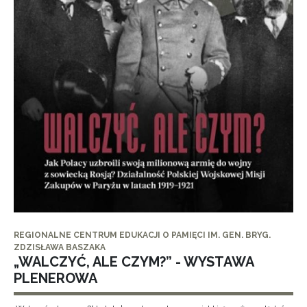
REGIONALNE CENTRUM EDUKACJI O PAMIĘCI IM. GEN. BRYG.
ZDZISŁAWA BASZAKA
„WALCZYĆ, ALE CZYM?” - WYSTAWA
PLENEROWA