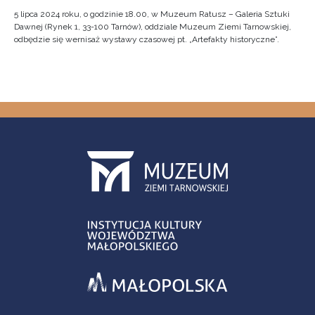
5 lipca 2024 roku, o godzinie 18.00, w Muzeum Ratusz – Galeria Sztuki
Dawnej (Rynek 1, 33-100 Tarnów), oddziale Muzeum Ziemi Tarnowskiej,
odbędzie się wernisaż wystawy czasowej pt. „Artefakty historyczne”.