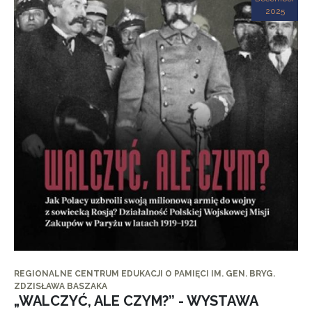
2025
REGIONALNE CENTRUM EDUKACJI O PAMIĘCI IM. GEN. BRYG.
ZDZISŁAWA BASZAKA
„WALCZYĆ, ALE CZYM?” - WYSTAWA