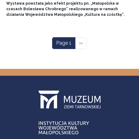
Wystawa powstała jako efekt projektu pn. „Małopolska w
czasach Bolesława Chrobrego” realizowanego w ramach
działania Województwa Małopolskiego „Kultura na szóstkę”.
Pagination
Next page
Page 1
››