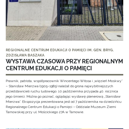
REGIONALNE CENTRUM EDUKACJI O PAMIĘCI IM. GEN. BRYG.
ZDZISŁAWA BASZAKA
WYSTAWA CZASOWA PRZY REGIONALNYM
CENTRUM EDUKACJI O PAMIĘCI
Prawnik, patriota, współpracownik Wincentego Witosa i „więzień Moskwy”
– Stanisław Mierzwa (1905–1985) należał do grona najwybitniejszych
przedstawicieli ruchu ludowego. 10 października przypada 40. rocznica
jego śmierci. Można go poznać, oglądając wystawę plenerową „Stanisław
Mierzwa”. Ekspozycja prezentowana jest od 7 października na dziedzińcu
Regionalnego Centrum Edukacji o Pamięci – Oddziale Muzeum Ziemi
Tarnowskiej przy ul. Mościckiego 27A w Tarnowie.