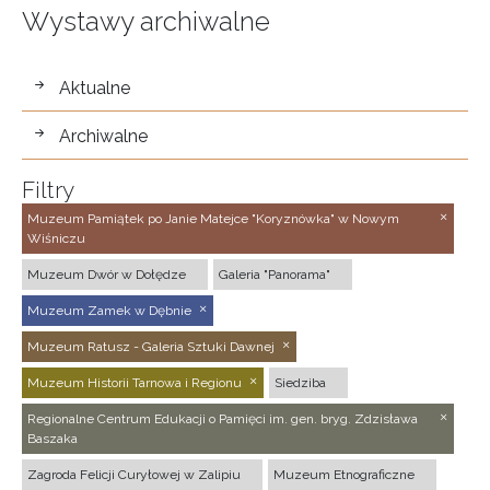
Wystawy archiwalne
wystawy
Aktualne
Archiwalne
Filtry
Muzeum Pamiątek po Janie Matejce "Koryznówka" w Nowym
Wiśniczu
Muzeum Dwór w Dołędze
Galeria "Panorama"
Muzeum Zamek w Dębnie
Muzeum Ratusz - Galeria Sztuki Dawnej
Muzeum Historii Tarnowa i Regionu
Siedziba
Regionalne Centrum Edukacji o Pamięci im. gen. bryg. Zdzisława
Baszaka
Zagroda Felicji Curyłowej w Zalipiu
Muzeum Etnograficzne