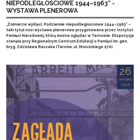
NIEPODLEGŁOŚCIOWE 1944–1963” -
WYSTAWA PLENEROWA
„Żołnierze wyklęci. Podziemie niepodległościowe 1944–1963” –
taki tytuł nosi wystawa plenerowa przygotowana przez Instytut
Pamięci Narodowej, którą można oglądać w Tarnowie. Ekspozycja
stanęła przy Regionalnym Centrum Edukacji o Pamięci im. gen.
bryg. Zdzisława Baszaka (Tarnów, ul. Mościckiego 27A).
26
January
2026