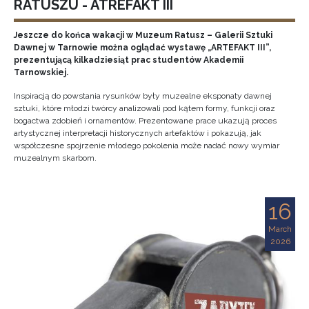
RATUSZU - ATREFAKT III
Jeszcze do końca wakacji w Muzeum Ratusz – Galerii Sztuki
Dawnej w Tarnowie można oglądać wystawę „ARTEFAKT III”,
prezentującą kilkadziesiąt prac studentów Akademii
Tarnowskiej.
Inspiracją do powstania rysunków były muzealne eksponaty dawnej
sztuki, które młodzi twórcy analizowali pod kątem formy, funkcji oraz
bogactwa zdobień i ornamentów. Prezentowane prace ukazują proces
artystycznej interpretacji historycznych artefaktów i pokazują, jak
współczesne spojrzenie młodego pokolenia może nadać nowy wymiar
muzealnym skarbom.
16
March
2026