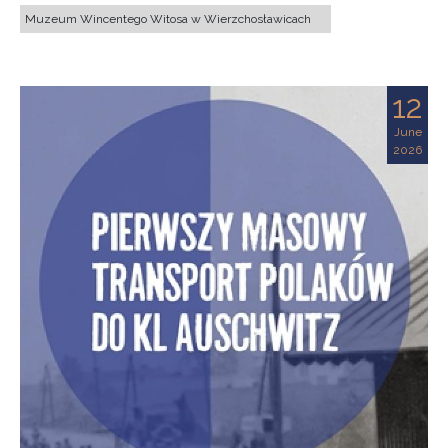
Muzeum Wincentego Witosa w Wierzchosławicach
12
June
2026