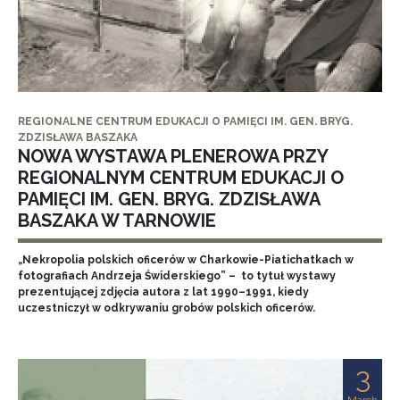
REGIONALNE CENTRUM EDUKACJI O PAMIĘCI IM. GEN. BRYG.
ZDZISŁAWA BASZAKA
NOWA WYSTAWA PLENEROWA PRZY
REGIONALNYM CENTRUM EDUKACJI O
PAMIĘCI IM. GEN. BRYG. ZDZISŁAWA
BASZAKA W TARNOWIE
„Nekropolia polskich oficerów w Charkowie-Piatichatkach w
fotografiach Andrzeja Świderskiego” – to tytuł wystawy
prezentującej zdjęcia autora z lat 1990–1991, kiedy
uczestniczył w odkrywaniu grobów polskich oficerów.
3