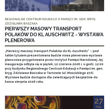
REGIONALNE CENTRUM EDUKACJI O PAMIĘCI IM. GEN. BRYG.
ZDZISŁAWA BASZAKA
PIERWSZY MASOWY TRANSPORT
POLAKÓW DO KL AUSCHWITZ - WYSTAWA
PLENEROWA
„Pierwszy masowy transport Polaków do KL Auschwitz” – pod
takim tytułem prezentowana będzie nowa plenerowa wystawa
planszowa przygotowana przez Instytut Pamięci Narodowej. Jej
inauguracja odbyła się w piątek, 12 czerwca 2026 r. o godz. 12:00
przy budynku Regionalnego Centrum Edukacji o Pamięci im. gen.
bryg. Zdzisława Baszaka w Tarnowie (ul. Mościckiego 27A).
Wystawa będzie dostępna dla zwiedzających bezpłatnie do
końca sierpnia 2026 roku.
27
May