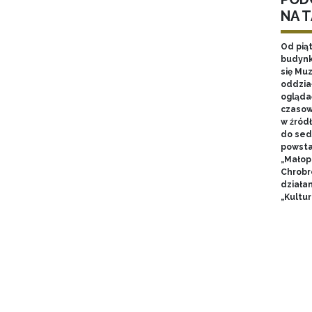
NA 
Od pią
budynk
się Mu
oddzia
ogląda
czasow
w źród
do sed
powsta
„Małop
Chrobr
działa
„Kultur
Pagin