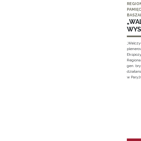
REGIO
PAMIĘC
BASZA
„WAL
WYS
„Walczy
plenero
Ekspozy
Regiona
gen. br
działan
w Paryżu