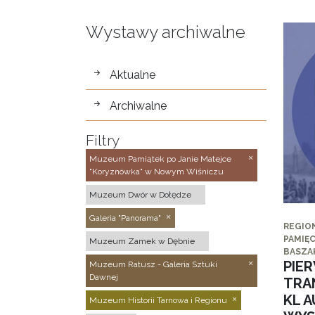
Wystawy archiwalne
wystawy
Aktualne
Archiwalne
Filtry
Muzeum Pamiątek po Janie Matejce
"Koryznówka" w Nowym Wiśniczu
Muzeum Dwór w Dołędze
Galeria "Panorama"
REGIO
PAMIĘC
Muzeum Zamek w Dębnie
BASZA
PIE
Muzeum Ratusz - Galeria Sztuki
Dawnej
TRA
KL 
Muzeum Historii Tarnowa i Regionu