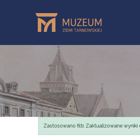
Skip to main content
Status message
Zastosowano filtr. Zaktualizowane wyniki 