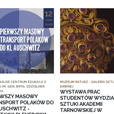
12
June
2026
NALNE CENTRUM EDUKACJI O
MUZEUM RATUSZ - GALERIA SZTU
I IM. GEN. BRYG. ZDZISŁAWA
DAWNEJ
WYSTAWA PRAC
KA
RWSZY MASOWY
STUDENTÓW WYDZI
NSPORT POLAKÓW DO
SZTUKI AKADEMII
AUSCHWITZ -
TARNOWSKIEJ W