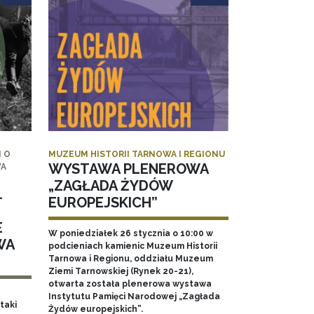
 O
MUZEUM HISTORII TARNOWA I REGIONU
WYSTAWA PLENEROWA
WA
„ZAGŁADA ŻYDÓW
.
EUROPEJSKICH”
E
W poniedziałek 26 stycznia o 10:00 w
WA
podcieniach kamienic Muzeum Historii
Tarnowa i Regionu, oddziału Muzeum
Ziemi Tarnowskiej (Rynek 20-21),
otwarta została plenerowa wystawa
Instytutu Pamięci Narodowej „Zagłada
taki
Żydów europejskich”.