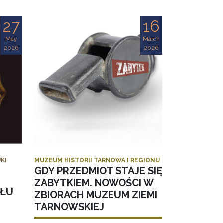
27
16
May
March
2026
2026
KI
MUZEUM HISTORII TARNOWA I REGIONU
GDY PRZEDMIOT STAJE SIĘ
ZABYTKIEM. NOWOŚCI W
AŁU
ZBIORACH MUZEUM ZIEMI
TARNOWSKIEJ