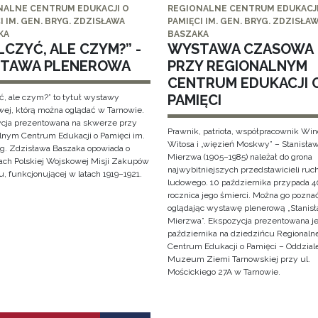
NALNE CENTRUM EDUKACJI O
REGIONALNE CENTRUM EDUKACJI
I IM. GEN. BRYG. ZDZISŁAWA
PAMIĘCI IM. GEN. BRYG. ZDZISŁA
KA
BASZAKA
CZYĆ, ALE CZYM?” -
WYSTAWA CZASOWA
TAWA PLENEROWA
PRZY REGIONALNYM
CENTRUM EDUKACJI 
PAMIĘCI
ć, ale czym?” to tytuł wystawy
wej, którą można oglądać w Tarnowie.
cja prezentowana na skwerze przy
Prawnik, patriota, współpracownik Wi
lnym Centrum Edukacji o Pamięci im.
Witosa i „więzień Moskwy” – Stanisła
yg. Zdzisława Baszaka opowiada o
Mierzwa (1905–1985) należał do grona
iach Polskiej Wojskowej Misji Zakupów
najwybitniejszych przedstawicieli ruc
, funkcjonującej w latach 1919–1921.
ludowego. 10 października przypada 4
rocznica jego śmierci. Można go pozna
oglądając wystawę plenerową „Stanis
Mierzwa”. Ekspozycja prezentowana je
października na dziedzińcu Regionaln
Centrum Edukacji o Pamięci – Oddzial
Muzeum Ziemi Tarnowskiej przy ul.
Mościckiego 27A w Tarnowie.