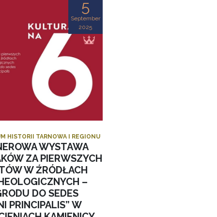
5
September
2025
M HISTORII TARNOWA I REGIONU
NEROWA WYSTAWA
AKÓW ZA PIERWSZYCH
STÓW W ŹRÓDŁACH
HEOLOGICZNYCH –
GRODU DO SEDES
I PRINCIPALIS” W
CIENIACH KAMIENICY