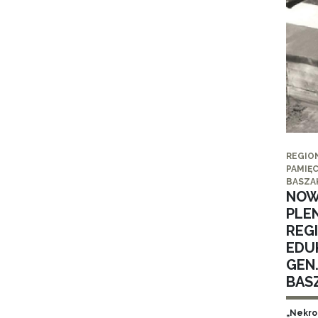
REGIO
PAMIĘC
BASZA
NOW
PLE
REG
EDUK
GEN
BAS
„Nekro