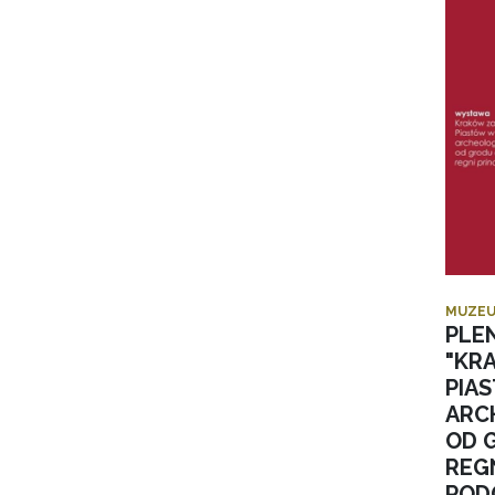
MUZEU
PLE
"KR
PIA
ARC
OD 
REGN
POD