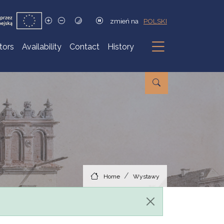
zmień na
POLSKI
itors
Availability
Contact
History
Submenu
Home
Wystawy