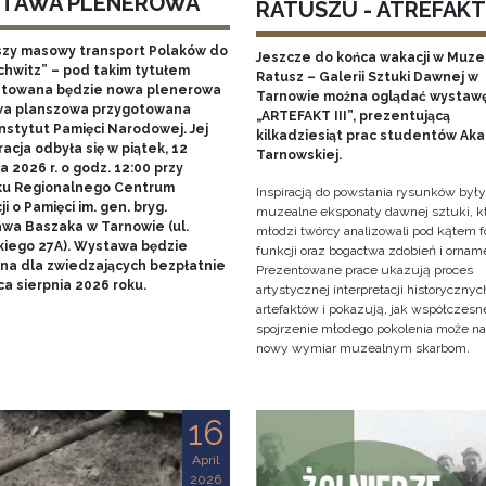
TAWA PLENEROWA
RATUSZU - ATREFAKT I
szy masowy transport Polaków do
Jeszcze do końca wakacji w Muz
chwitz” – pod takim tytułem
Ratusz – Galerii Sztuki Dawnej w
towana będzie nowa plenerowa
Tarnowie można oglądać wystaw
a planszowa przygotowana
„ARTEFAKT III”, prezentującą
nstytut Pamięci Narodowej. Jej
kilkadziesiąt prac studentów Ak
acja odbyła się w piątek, 12
Tarnowskiej.
 2026 r. o godz. 12:00 przy
u Regionalnego Centrum
Inspiracją do powstania rysunków były
i o Pamięci im. gen. bryg.
muzealne eksponaty dawnej sztuki, k
awa Baszaka w Tarnowie (ul.
młodzi twórcy analizowali pod kątem f
kiego 27A). Wystawa będzie
funkcji oraz bogactwa zdobień i ornam
na dla zwiedzających bezpłatnie
Prezentowane prace ukazują proces
a sierpnia 2026 roku.
artystycznej interpretacji historycznyc
artefaktów i pokazują, jak współczesn
spojrzenie młodego pokolenia może n
nowy wymiar muzealnym skarbom.
16
April
2026