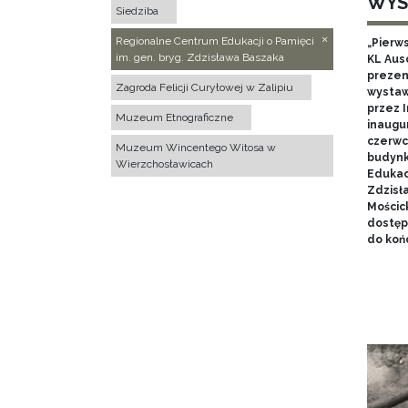
WYS
Siedziba
Regionalne Centrum Edukacji o Pamięci
„Pierw
im. gen. bryg. Zdzisława Baszaka
KL Aus
prezen
Zagroda Felicji Curyłowej w Zalipiu
wystaw
przez I
Muzeum Etnograficzne
inaugur
czerwca
Muzeum Wincentego Witosa w
budynk
Wierzchosławicach
Edukacj
Zdzisł
Mościc
dostęp
do końc