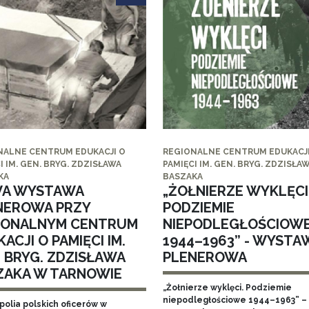
NALNE CENTRUM EDUKACJI O
REGIONALNE CENTRUM EDUKACJI
I IM. GEN. BRYG. ZDZISŁAWA
PAMIĘCI IM. GEN. BRYG. ZDZISŁA
KA
BASZAKA
A WYSTAWA
„ŻOŁNIERZE WYKLĘCI
NEROWA PRZY
PODZIEMIE
IONALNYM CENTRUM
NIEPODLEGŁOŚCIOW
ACJI O PAMIĘCI IM.
1944–1963” - WYSTA
. BRYG. ZDZISŁAWA
PLENEROWA
ZAKA W TARNOWIE
„Żołnierze wyklęci. Podziemie
niepodległościowe 1944–1963” – 
polia polskich oficerów w