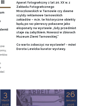
II
Aparat fotograficzny z lat 20. XX w. z
Zakładu Fotograficznego
Mroczkowskich w Tarnowie czy dawne
eum
szyldy reklamowe tarnowskich
zakładów – m.in. te historyczne obiekty
ę
będą po raz pierwszy pokazane jako
eksponaty na wystawie „Gdy przedmiot
ademii
staje się zabytkiem. Nowości w zbiorach
Muzeum Ziemi Tarnowskiej.”
Co warto zobaczyć na wystawie? - mówi
tóre
Dorota Lewicka kurator wystawy.
ormy,
entów.
h
e
adać
3
26
March
January
2026
2026