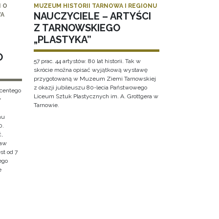
 O
MUZEUM HISTORII TARNOWA I REGIONU
NAUCZYCIELE – ARTYŚCI
WA
Z TARNOWSKIEGO
„PLASTYKA”
O
57 prac. 44 artystów. 80 lat historii. Tak w
skrócie można opisać wyjątkową wystawę
przygotowaną w Muzeum Ziemi Tarnowskiej
z okazji jubileuszu 80-lecia Państwowego
ncentego
Liceum Sztuk Plastycznych im. A. Grottgera w
w
Tarnowie.
hu
0.
ć,
ław
st od 7
ego
e