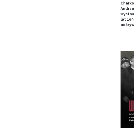
Charko
Andrze
wystaw
lat 19
odkryw