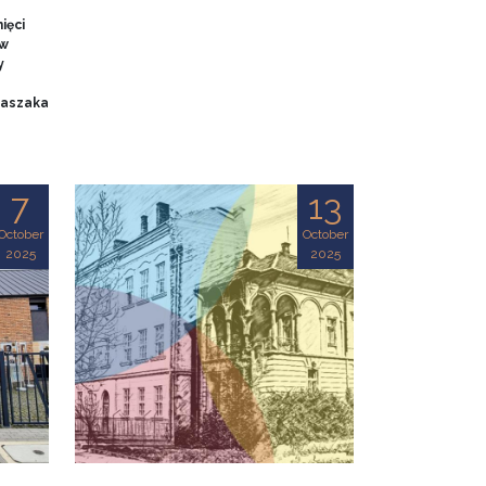
ięci
 w
y
 Baszaka
7
13
October
October
2025
2025