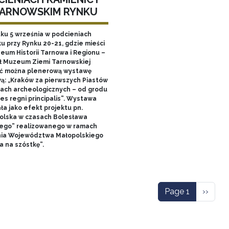
TARNOWSKIM RYNKU
tku 5 września w podcieniach
u przy Rynku 20-21, gdzie mieści
zeum Historii Tarnowa i Regionu –
ł Muzeum Ziemi Tarnowskiej
ć można plenerową wystawę
ą: „Kraków za pierwszych Piastów
łach archeologicznych – od grodu
es regni principalis”. Wystawa
ła jako efekt projektu pn.
olska w czasach Bolesława
ego” realizowanego w ramach
nia Województwa Małopolskiego
a na szóstkę”.
ation
Next p
Page 1
››