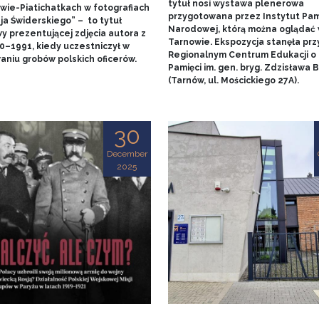
tytuł nosi wystawa plenerowa
wie-Piatichatkach w fotografiach
przygotowana przez Instytut Pam
ja Świderskiego” – to tytuł
Narodowej, którą można oglądać
y prezentującej zdjęcia autora z
Tarnowie. Ekspozycja stanęła prz
90–1991, kiedy uczestniczył w
Regionalnym Centrum Edukacji o
aniu grobów polskich oficerów.
Pamięci im. gen. bryg. Zdzisława
(Tarnów, ul. Mościckiego 27A).
30
December
2025