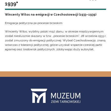
1939"
Wincenty Witos na emigracji w Czechosłowacji (1933–1939)
Emigracja polityczna po procesie brzeskim
Wincenty Witos, wybitny polski mąż stanu, w okresie międzywojennym
został niesłusznie skazany w tzw. „procesie brzeskim”. 28 września 1933 r.
został zmuszony do emigracji politycznej. Wybrał Czechosłowację, znaną
wówczas z tolerancji politycznej, gdzie uzyskał wsparcie czeskiej partii
agrarnej oraz środowisk politycznych, zdobywając duży autorytet.