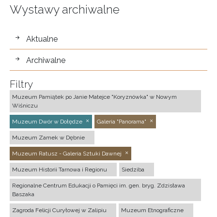
Wystawy archiwalne
wystawy
Aktualne
Archiwalne
Filtry
Muzeum Pamiątek po Janie Matejce "Koryznówka" w Nowym
Wiśniczu
Muzeum Dwór w Dołędze
Galeria "Panorama"
Muzeum Zamek w Dębnie
Muzeum Ratusz - Galeria Sztuki Dawnej
Muzeum Historii Tarnowa i Regionu
Siedziba
Regionalne Centrum Edukacji o Pamięci im. gen. bryg. Zdzisława
Baszaka
Zagroda Felicji Curyłowej w Zalipiu
Muzeum Etnograficzne