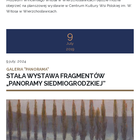
Muzeum Wincentego Witosa w Wierzchosławicach będzie można
obejrzeć na planszowej wystawie w Centrum Kultury Wsi Polskiej im. W.
Witosa w Wierzchosławicach.
9
July
2019
9 july, 2024
GALERIA "PANORAMA"
STAŁA WYSTAWA FRAGMENTÓW
„PANORAMY SIEDMIOGRODZKIEJ”