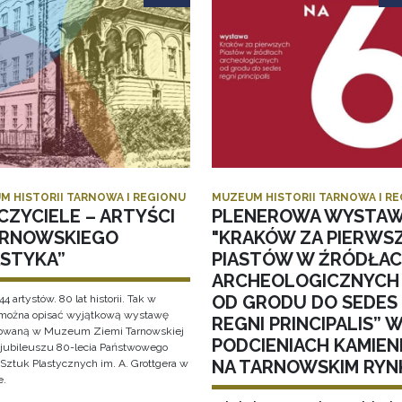
M HISTORII TARNOWA I REGIONU
MUZEUM HISTORII TARNOWA I R
CZYCIELE – ARTYŚCI
PLENEROWA WYSTA
ARNOWSKIEGO
"KRAKÓW ZA PIERWS
ASTYKA”
PIASTÓW W ŹRÓDŁA
ARCHEOLOGICZNYCH
OD GRODU DO SEDES
44 artystów. 80 lat historii. Tak w
 można opisać wyjątkową wystawę
REGNI PRINCIPALIS” 
owaną w Muzeum Ziemi Tarnowskiej
PODCIENIACH KAMIEN
i jubileuszu 80-lecia Państwowego
NA TARNOWSKIM RYN
Sztuk Plastycznych im. A. Grottgera w
e.