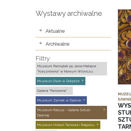
Wystawy archiwalne
wystawy
Aktualne
Archiwalne
Filtry
Muzeum Pamiątek po Janie Matejce
"Koryznówka" w Nowym Wiśniczu
Muzeum Dwór w Dołędze
Galeria "Panorama"
MUZEU
DAWNE
Muzeum Zamek w Dębnie
WYS
Muzeum Ratusz - Galeria Sztuki
STU
Dawnej
SZTU
Muzeum Historii Tarnowa i Regionu
TAR