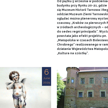
Od piątku 5 września w podcienia
budynku przy Rynku 20-21, gdzie 
się Muzeum Historii Tarnowa i Re
oddział Muzeum Ziemi Tarnowski
oglądać można plenerową wysta
czasową: „Kraków za pierwszych 
w źródłach archeologicznych – o
do sedes regni principalis”. Wys
powstała jako efekt projektu pn.
„Małopolska w czasach Bolesław
Chrobrego” realizowanego w ra
działania Województwa Małopols
„Kultura na szóstkę”.
6
June
2025