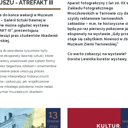
SZU - ATREFAKT III
Aparat fotograficzny z lat 20. XX w
Zakładu Fotograficznego
Mroczkowskich w Tarnowie czy 
e do końca wakacji w Muzeum
szyldy reklamowe tarnowskich
– Galerii Sztuki Dawnej w
zakładów – m.in. te historyczne o
ie można oglądać wystawę
będą po raz pierwszy pokazane j
KT III”, prezentującą
eksponaty na wystawie „Gdy prz
ziesiąt prac studentów Akademii
staje się zabytkiem. Nowości w zb
skiej.
Muzeum Ziemi Tarnowskiej.”
cją do powstania rysunków były
Co warto zobaczyć na wystawie? 
e eksponaty dawnej sztuki, które
Dorota Lewicka kurator wystawy.
twórcy analizowali pod kątem formy,
 oraz bogactwa zdobień i ornamentów.
owane prace ukazują proces
znej interpretacji historycznych
tów i pokazują, jak współczesne
nie młodego pokolenia może nadać
ymiar muzealnym skarbom.
13
October
Sep
2025