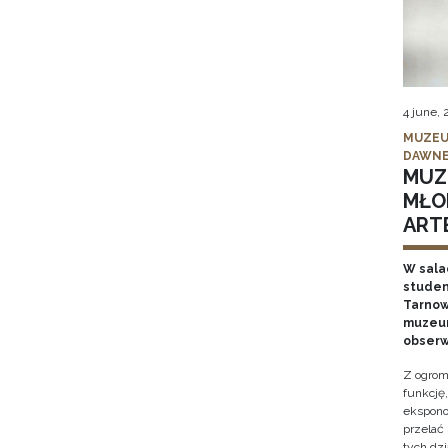
4 june,
MUZEU
DAWNE
MUZ
MŁO
ARTE
W sala
studen
Tarnows
muzeum
obserw
Z ogrom
funkcję
ekspono
przelać
tych dz