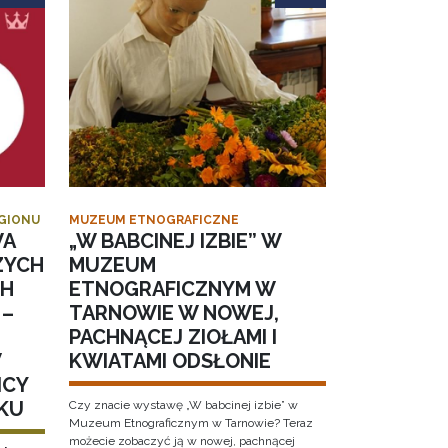
EGIONU
MUZEUM ETNOGRAFICZNE
WA
„W BABCINEJ IZBIE” W
ZYCH
MUZEUM
CH
ETNOGRAFICZNYM W
 –
TARNOWIE W NOWEJ,
PACHNĄCEJ ZIOŁAMI I
W
KWIATAMI ODSŁONIE
ICY
KU
Czy znacie wystawę „W babcinej izbie” w
Muzeum Etnograficznym w Tarnowie? Teraz
możecie zobaczyć ją w nowej, pachnącej