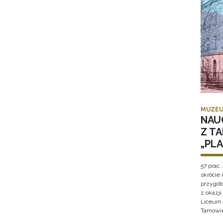
MUZEU
NAU
Z T
„PL
57 prac. 
skrócie
przygot
z okazj
Liceum 
Tarnowi