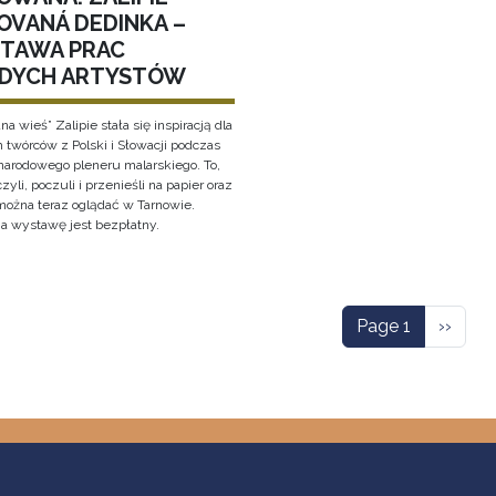
OVANÁ DEDINKA –
TAWA PRAC
DYCH ARTYSTÓW
a wieś” Zalipie stała się inspiracją dla
 twórców z Polski i Słowacji podczas
arodowego pleneru malarskiego. To,
zyli, poczuli i przenieśli na papier oraz
 można teraz oglądać w Tarnowie.
a wystawę jest bezpłatny.
ation
Next p
Page 1
››