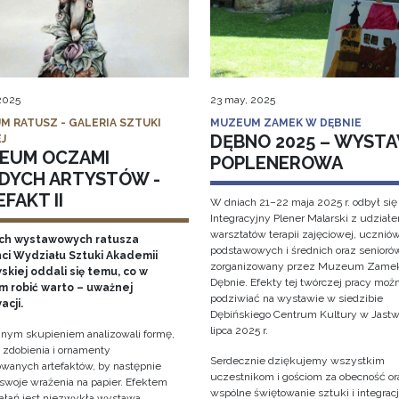
 2025
23 may, 2025
M RATUSZ - GALERIA SZTUKI
MUZEUM ZAMEK W DĘBNIE
DĘBNO 2025 – WYST
J
EUM OCZAMI
POPLENEROWA
DYCH ARTYSTÓW -
FAKT II
W dniach 21–22 maja 2025 r. odbył się
Integracyjny Plener Malarski z udział
warsztatów terapii zajęciowej, ucznió
ch wystawowych ratusza
podstawowych i średnich oraz senioró
ci Wydziału Sztuki Akademii
zorganizowany przez Muzeum Zame
kiej oddali się temu, co w
Dębnie. Efekty tej twórczej pracy moż
 robić warto – uważnej
podziwiać na wystawie w siedzibie
acji.
Dębińskiego Centrum Kultury w Jastw
lipca 2025 r.
nym skupieniem analizowali formę,
, zdobienia i ornamenty
Serdecznie dziękujemy wszystkim
wanych artefaktów, by następnie
uczestnikom i gościom za obecność or
 swoje wrażenia na papier. Efektem
wspólne świętowanie sztuki i integracji
iałań jest niezwykła wystawa