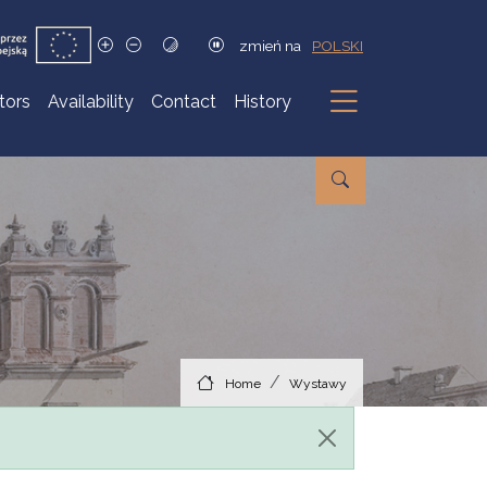
zmień na
POLSKI
itors
Availability
Contact
History
Submenu
Home
Wystawy