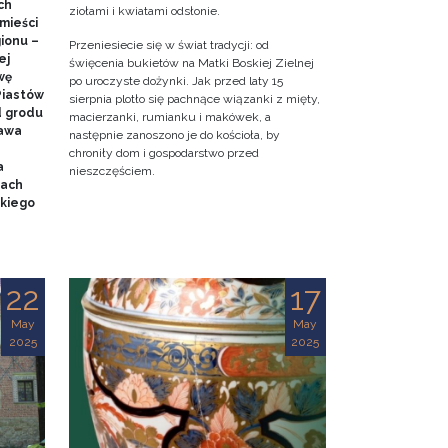
ch
ziołami i kwiatami odsłonie.
mieści
gionu –
Przeniesiecie się w świat tradycji: od
ej
święcenia bukietów na Matki Boskiej Zielnej
wę
po uroczyste dożynki. Jak przed laty 15
Piastów
sierpnia plotło się pachnące wiązanki z mięty,
d grodu
macierzanki, rumianku i makówek, a
tawa
następnie zanoszono je do kościoła, by
chroniły dom i gospodarstwo przed
a
nieszczęściem.
mach
kiego
22
17
May
May
2025
2025