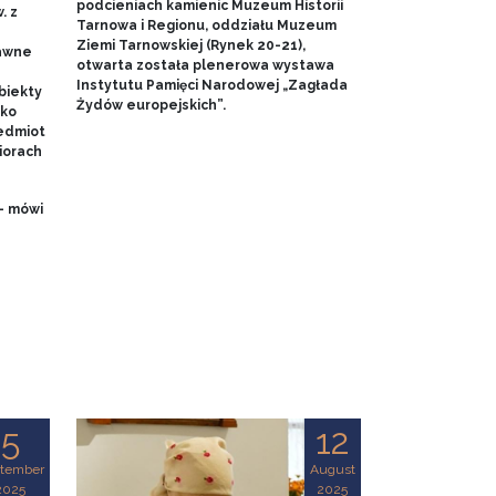
podcieniach kamienic Muzeum Historii
. z
Tarnowa i Regionu, oddziału Muzeum
Ziemi Tarnowskiej (Rynek 20-21),
dawne
otwarta została plenerowa wystawa
Instytutu Pamięci Narodowej „Zagłada
biekty
Żydów europejskich”.
ako
edmiot
iorach
- mówi
5
12
tember
August
2025
2025