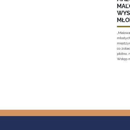
MAĽ
WYS
MŁO
„Malowan
młodych
międzyn
co zobac
płótno,
Wstęp n
Pagin