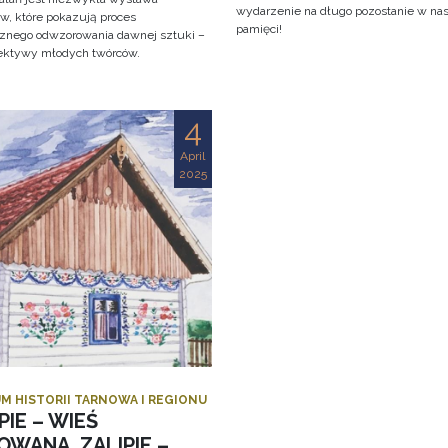
wydarzenie na długo pozostanie w na
w, które pokazują proces
pamięci!
cznego odwzorowania dawnej sztuki –
ektywy młodych twórców.
4
April
2025
M HISTORII TARNOWA I REGIONU
PIE – WIEŚ
OWANA. ZALIPIE –