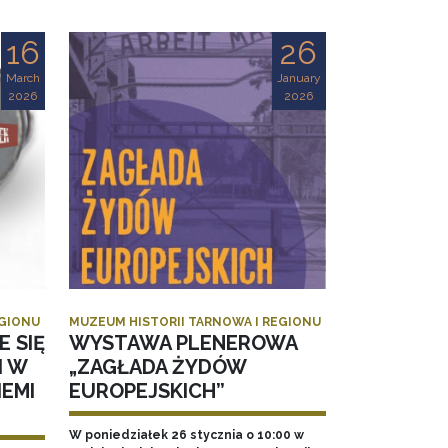
16
26
March
January
2026
2026
EGIONU
MUZEUM HISTORII TARNOWA I REGIONU
E SIĘ
WYSTAWA PLENEROWA
I W
„ZAGŁADA ŻYDÓW
EMI
EUROPEJSKICH”
W poniedziałek 26 stycznia o 10:00 w