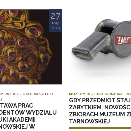
27
May
2026
M RATUSZ - GALERIA SZTUKI
MUZEUM HISTORII TARNOWA I R
GDY PRZEDMIOT STAJ
J
TAWA PRAC
ZABYTKIEM. NOWOŚC
DENTÓW WYDZIAŁU
ZBIORACH MUZEUM ZI
KI AKADEMII
TARNOWSKIEJ
NOWSKIEJ W