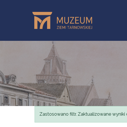
Skip to main content
Status message
Zastosowano filtr. Zaktualizowane wyniki 