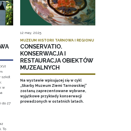
12 may, 2025
MUZEUM HISTORII TARNOWA I REGIONU
AWA
CONSERVATIO.
KONSERWACJA I
RESTAURACJA OBIEKTÓW
MUZEALNYCH
 XVI
em
w szkół
Na wystawie wpisującej się w cykl
w,
„Skarby Muzeum Ziemi Tarnowskiej”
k w
zostaną zaprezentowane wybrane,
na
wyjątkowe przykłady konserwacji
prowadzonych w ostatnich latach.
i do 27
az
. To