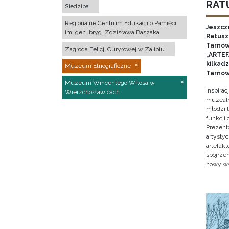
RATU
Siedziba
Regionalne Centrum Edukacji o Pamięci
Jeszcz
im. gen. bryg. Zdzisława Baszaka
Ratusz 
Tarnow
Zagroda Felicji Curyłowej w Zalipiu
„ARTEFA
kilkad
Muzeum Etnograficzne
Tarnow
Muzeum Wincentego Witosa w
Inspira
Wierzchosławicach
muzealn
młodzi 
funkcji
Prezent
artystyc
artefak
spojrze
nowy w