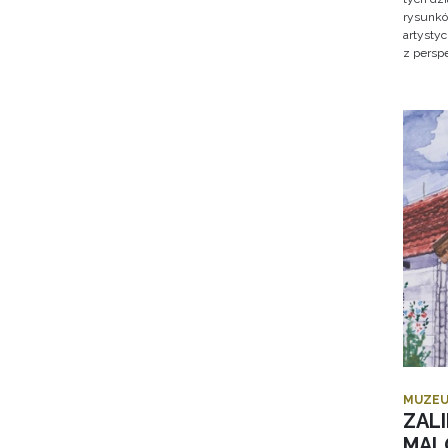
rysunkó
artysty
z persp
MUZEU
ZALI
MAL