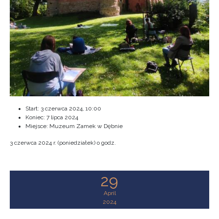
Start:
3 czerwca 2024, 10:00
Koniec:
7 lipca 2024
Miejsce: Muzeum Zamek w Dębnie
3 czerwca 2024 r. (poniedziałek) o godz.
29
April
2024