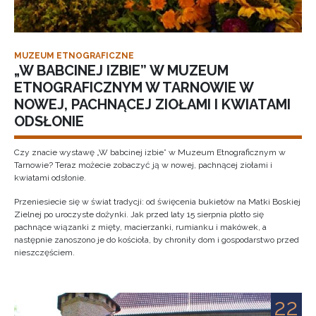
MUZEUM ETNOGRAFICZNE
„W BABCINEJ IZBIE” W MUZEUM
ETNOGRAFICZNYM W TARNOWIE W
NOWEJ, PACHNĄCEJ ZIOŁAMI I KWIATAMI
ODSŁONIE
Czy znacie wystawę „W babcinej izbie” w Muzeum Etnograficznym w
Tarnowie? Teraz możecie zobaczyć ją w nowej, pachnącej ziołami i
kwiatami odsłonie.
Przeniesiecie się w świat tradycji: od święcenia bukietów na Matki Boskiej
Zielnej po uroczyste dożynki. Jak przed laty 15 sierpnia plotło się
pachnące wiązanki z mięty, macierzanki, rumianku i makówek, a
następnie zanoszono je do kościoła, by chroniły dom i gospodarstwo przed
nieszczęściem.
22