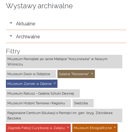
Wystawy archiwalne
wystawy
Aktualne
Archiwalne
Filtry
Muzeum Pamiątek po Janie Matejce "Koryznówka" w Nowym
Wiśniczu
Muzeum Dwór w Dołędze
Galeria "Panorama"
Muzeum Zamek w Dębnie
Muzeum Ratusz - Galeria Sztuki Dawnej
Muzeum Historii Tarnowa i Regionu
Siedziba
Regionalne Centrum Edukacji o Pamięci im. gen. bryg. Zdzisława
Baszaka
Zagroda Felicji Curyłowej w Zalipiu
Muzeum Etnograficzne