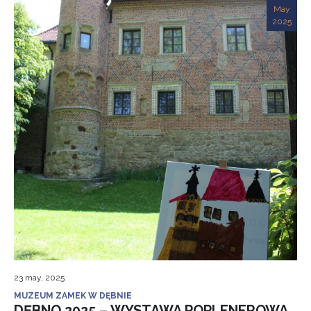
May
2025
23 may, 2025
MUZEUM ZAMEK W DĘBNIE
DĘBNO 2025 – WYSTAWA POPLENEROWA