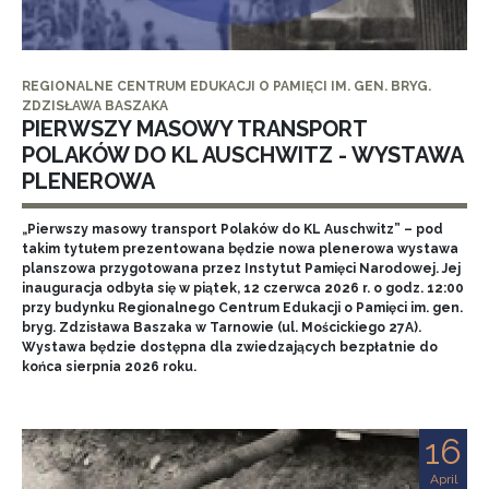
REGIONALNE CENTRUM EDUKACJI O PAMIĘCI IM. GEN. BRYG.
ZDZISŁAWA BASZAKA
PIERWSZY MASOWY TRANSPORT
POLAKÓW DO KL AUSCHWITZ - WYSTAWA
PLENEROWA
„Pierwszy masowy transport Polaków do KL Auschwitz” – pod
takim tytułem prezentowana będzie nowa plenerowa wystawa
planszowa przygotowana przez Instytut Pamięci Narodowej. Jej
inauguracja odbyła się w piątek, 12 czerwca 2026 r. o godz. 12:00
przy budynku Regionalnego Centrum Edukacji o Pamięci im. gen.
bryg. Zdzisława Baszaka w Tarnowie (ul. Mościckiego 27A).
Wystawa będzie dostępna dla zwiedzających bezpłatnie do
końca sierpnia 2026 roku.
16
April