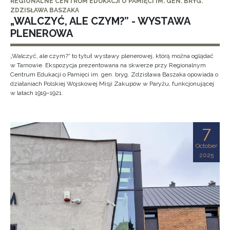
REGIONALNE CENTRUM EDUKACJI O PAMIĘCI IM. GEN. BRYG.
ZDZISŁAWA BASZAKA
„WALCZYĆ, ALE CZYM?” - WYSTAWA
PLENEROWA
„Walczyć, ale czym?” to tytuł wystawy plenerowej, którą można oglądać
w Tarnowie. Ekspozycja prezentowana na skwerze przy Regionalnym
Centrum Edukacji o Pamięci im. gen. bryg. Zdzisława Baszaka opowiada o
działaniach Polskiej Wojskowej Misji Zakupów w Paryżu, funkcjonującej
w latach 1919–1921.
7
October
2025