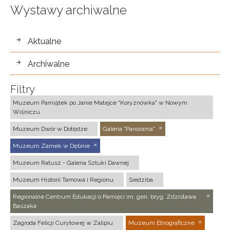
Wystawy archiwalne
wystawy
Aktualne
Archiwalne
Filtry
Muzeum Pamiątek po Janie Matejce "Koryznówka" w Nowym
Wiśniczu
Muzeum Dwór w Dołędze
Galeria "Panorama"
Muzeum Zamek w Dębnie
Muzeum Ratusz - Galeria Sztuki Dawnej
Muzeum Historii Tarnowa i Regionu
Siedziba
Regionalne Centrum Edukacji o Pamięci im. gen. bryg. Zdzisława
Baszaka
Zagroda Felicji Curyłowej w Zalipiu
Muzeum Etnograficzne