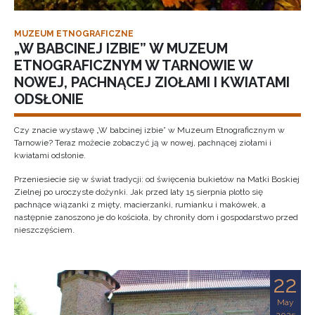
MUZEUM ETNOGRAFICZNE
„W BABCINEJ IZBIE” W MUZEUM
ETNOGRAFICZNYM W TARNOWIE W
NOWEJ, PACHNĄCEJ ZIOŁAMI I KWIATAMI
ODSŁONIE
Czy znacie wystawę „W babcinej izbie” w Muzeum Etnograficznym w
Tarnowie? Teraz możecie zobaczyć ją w nowej, pachnącej ziołami i
kwiatami odsłonie.
Przeniesiecie się w świat tradycji: od święcenia bukietów na Matki Boskiej
Zielnej po uroczyste dożynki. Jak przed laty 15 sierpnia plotło się
pachnące wiązanki z mięty, macierzanki, rumianku i makówek, a
następnie zanoszono je do kościoła, by chroniły dom i gospodarstwo przed
nieszczęściem.
22
May