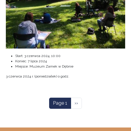
Start:
3 czerwca 2024, 10:00
Koniec:
7 lipca 2024
Miejsce: Muzeum Zamek w Dębnie
3 czerwca 2024 r. (poniedziałek) o godz.
Pagination
Next page
Page 1
››