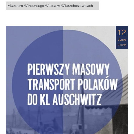
Muzeum Wincentego Witosa w Wierzchosławicach
12
June
2026