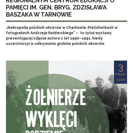
REGIONALNYM CENTRUM EDUKACJI O
PAMIĘCI IM. GEN. BRYG. ZDZISŁAWA
BASZAKA W TARNOWIE
„Nekropolia polskich oficerów w Charkowie-Piatichatkach w
fotografiach Andrzeja Świderskiego” – to tytuł wystawy
prezentującej zdjęcia autora z lat 1990–1991, kiedy
uczestniczył w odkrywaniu grobów polskich oficerów.
3
March
2026