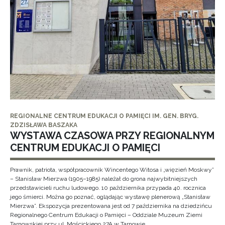
REGIONALNE CENTRUM EDUKACJI O PAMIĘCI IM. GEN. BRYG.
ZDZISŁAWA BASZAKA
WYSTAWA CZASOWA PRZY REGIONALNYM
CENTRUM EDUKACJI O PAMIĘCI
Prawnik, patriota, współpracownik Wincentego Witosa i „więzień Moskwy”
– Stanisław Mierzwa (1905–1985) należał do grona najwybitniejszych
przedstawicieli ruchu ludowego. 10 października przypada 40. rocznica
jego śmierci. Można go poznać, oglądając wystawę plenerową „Stanisław
Mierzwa”. Ekspozycja prezentowana jest od 7 października na dziedzińcu
Regionalnego Centrum Edukacji o Pamięci – Oddziale Muzeum Ziemi
Tarnowskiej przy ul. Mościckiego 27A w Tarnowie.