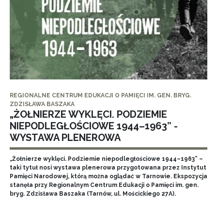
REGIONALNE CENTRUM EDUKACJI O PAMIĘCI IM. GEN. BRYG.
ZDZISŁAWA BASZAKA
„ŻOŁNIERZE WYKLĘCI. PODZIEMIE
NIEPODLEGŁOŚCIOWE 1944–1963” -
WYSTAWA PLENEROWA
„Żołnierze wyklęci. Podziemie niepodległościowe 1944–1963” –
taki tytuł nosi wystawa plenerowa przygotowana przez Instytut
Pamięci Narodowej, którą można oglądać w Tarnowie. Ekspozycja
stanęła przy Regionalnym Centrum Edukacji o Pamięci im. gen.
bryg. Zdzisława Baszaka (Tarnów, ul. Mościckiego 27A).