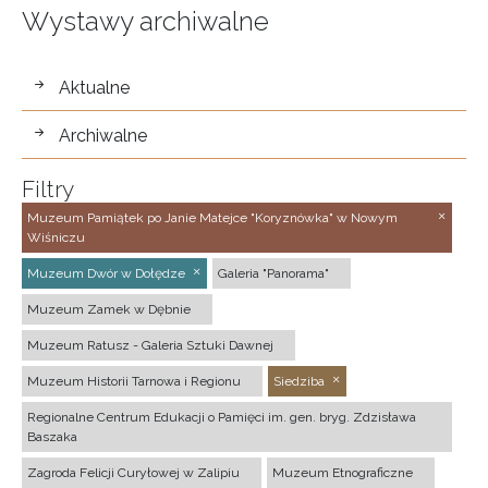
Wystawy archiwalne
wystawy
Aktualne
Archiwalne
Filtry
Muzeum Pamiątek po Janie Matejce "Koryznówka" w Nowym
Wiśniczu
Muzeum Dwór w Dołędze
Galeria "Panorama"
Muzeum Zamek w Dębnie
Muzeum Ratusz - Galeria Sztuki Dawnej
Muzeum Historii Tarnowa i Regionu
Siedziba
Regionalne Centrum Edukacji o Pamięci im. gen. bryg. Zdzisława
Baszaka
Zagroda Felicji Curyłowej w Zalipiu
Muzeum Etnograficzne