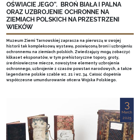
OŚWIACIE JEGO”. BROŃ BIAŁA I PALNA
ORAZ UZBROJENIE OCHRONNE NA
ZIEMIACH POLSKICH NA PRZESTRZENI
WIEKÓW
Muzeum Ziemi Tarnowskiej zaprasza na pierwszą w swojej
historii tak kompleksową wystawę, poświęconą broni i uzbrojeniu
ochronnemu na ziemiach polskich. Zwiedzający mogą zobaczyć
kilkaset eksponatów, w tym prehistoryczne topory, groty,
średniowieczne miecze, nowożytne elementy uzbrojenia
ochronnego, uzbrojenie z czasów powstań narodowych, a także
legendarne polskie szable wz. 21 i wz. 34. Całość dopełnia
współczesne umundurowanie oficera Wojska Polskiego.
3
March
2025