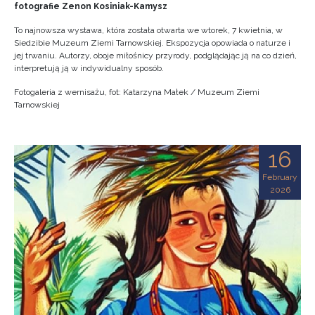
fotografie Zenon Kosiniak-Kamysz
To najnowsza wystawa, która została otwarta we wtorek, 7 kwietnia, w
Siedzibie Muzeum Ziemi Tarnowskiej. Ekspozycja opowiada o naturze i
jej trwaniu. Autorzy, oboje miłośnicy przyrody, podglądając ją na co dzień,
interpretują ją w indywidualny sposób.
Fotogaleria z wernisażu, fot: Katarzyna Małek / Muzeum Ziemi
Tarnowskiej
16
February
2026