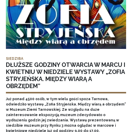
SIEDZIBA
DŁUŻSZE GODZINY OTWARCIA W MARCU I
KWIETNIU W NIEDZIELE WYSTAWY „ZOFIA
STRYJEŃSKA. MIĘDZY WIARĄ A
OBRZĘDEM”
Już ponad 4500 osób, w tym wielu gości spoza Tarnowa,
odwiedziło wystawę „Zofia Stryjeńska. Między wiarą a obrzędem”
w Muzeum Ziemi Tarnowskiej. Ze względu na duże
zainteresowanie ekspozycją muzeum zdecydowało o
wydłużeniu godzin jej zwiedzania. Wystawę prezentowaną w
siedzibie muzeum przy Rynku 3 można oglądać w marcowe i
kwietniowe niedziele już od godziny 9.00 do 17.00.