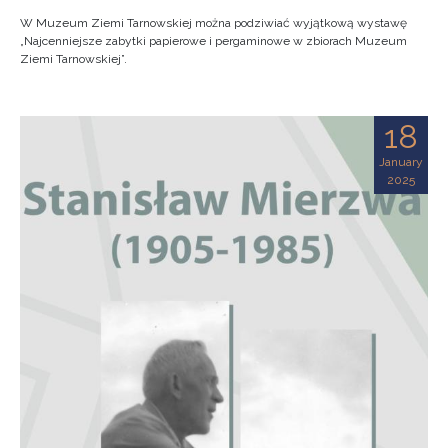
W Muzeum Ziemi Tarnowskiej można podziwiać wyjątkową wystawę
„Najcenniejsze zabytki papierowe i pergaminowe w zbiorach Muzeum
Ziemi Tarnowskiej”.
18
January
2025