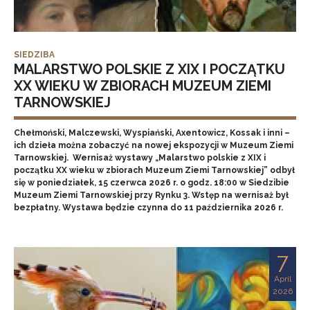
SIEDZIBA
MALARSTWO POLSKIE Z XIX I POCZĄTKU
XX WIEKU W ZBIORACH MUZEUM ZIEMI
TARNOWSKIEJ
Chełmoński, Malczewski, Wyspiański, Axentowicz, Kossak i inni –
ich dzieła można zobaczyć na nowej ekspozycji w Muzeum Ziemi
Tarnowskiej. Wernisaż wystawy „Malarstwo polskie z XIX i
początku XX wieku w zbiorach Muzeum Ziemi Tarnowskiej” odbył
się w poniedziałek, 15 czerwca 2026 r. o godz. 18:00 w Siedzibie
Muzeum Ziemi Tarnowskiej przy Rynku 3. Wstęp na wernisaż był
bezpłatny. Wystawa będzie czynna do 11 października 2026 r.
7
April
2026