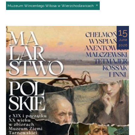
Muzeum Wincentego Witosa w Wierzchosławicach
15
June
2026