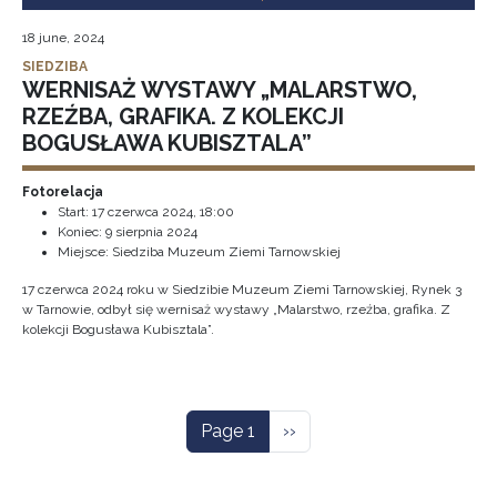
18 june, 2024
SIEDZIBA
WERNISAŻ WYSTAWY „MALARSTWO,
RZEŹBA, GRAFIKA. Z KOLEKCJI
BOGUSŁAWA KUBISZTALA”
Fotorelacja
Start:
17 czerwca 2024, 18:00
Koniec:
9 sierpnia 2024
Miejsce: Siedziba Muzeum Ziemi Tarnowskiej
17 czerwca 2024 roku w Siedzibie Muzeum Ziemi Tarnowskiej, Rynek 3
w Tarnowie, odbył się wernisaż wystawy „Malarstwo, rzeźba, grafika. Z
kolekcji Bogusława Kubisztala”.
Pagination
Next page
Page 1
››