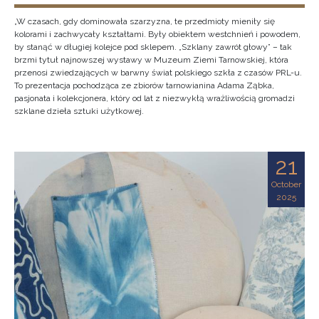
„W czasach, gdy dominowała szarzyzna, te przedmioty mieniły się
kolorami i zachwycały kształtami. Były obiektem westchnień i powodem,
by stanąć w długiej kolejce pod sklepem. „Szklany zawrót głowy” – tak
brzmi tytuł najnowszej wystawy w Muzeum Ziemi Tarnowskiej, która
przenosi zwiedzających w barwny świat polskiego szkła z czasów PRL-u.
To prezentacja pochodząca ze zbiorów tarnowianina Adama Ząbka,
pasjonata i kolekcjonera, który od lat z niezwykłą wrażliwością gromadzi
szklane dzieła sztuki użytkowej.
21
October
2025