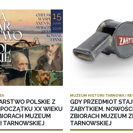
15
June
2026
BA
MUZEUM HISTORII TARNOWA I R
ARSTWO POLSKIE Z
GDY PRZEDMIOT STAJ
I POCZĄTKU XX WIEKU
ZABYTKIEM. NOWOŚC
BIORACH MUZEUM
ZBIORACH MUZEUM ZI
MI TARNOWSKIEJ
TARNOWSKIEJ