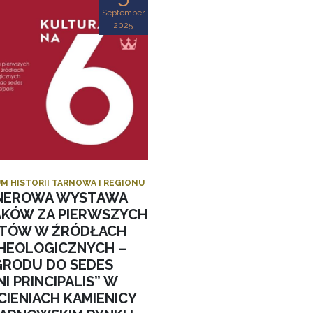
September
2025
M HISTORII TARNOWA I REGIONU
NEROWA WYSTAWA
AKÓW ZA PIERWSZYCH
STÓW W ŹRÓDŁACH
HEOLOGICZNYCH –
GRODU DO SEDES
I PRINCIPALIS” W
CIENIACH KAMIENICY