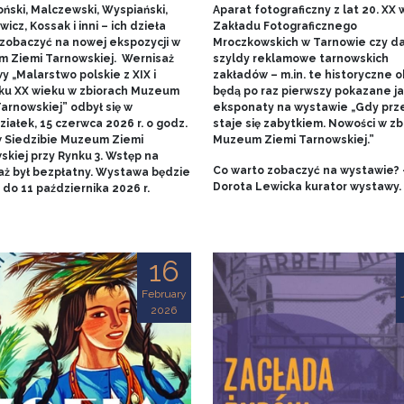
ński, Malczewski, Wyspiański,
Aparat fotograficzny z lat 20. XX w
icz, Kossak i inni – ich dzieła
Zakładu Fotograficznego
zobaczyć na nowej ekspozycji w
Mroczkowskich w Tarnowie czy 
 Ziemi Tarnowskiej. Wernisaż
szyldy reklamowe tarnowskich
 „Malarstwo polskie z XIX i
zakładów – m.in. te historyczne o
ku XX wieku w zbiorach Muzeum
będą po raz pierwszy pokazane j
arnowskiej” odbył się w
eksponaty na wystawie „Gdy prz
iałek, 15 czerwca 2026 r. o godz.
staje się zabytkiem. Nowości w zb
w Siedzibie Muzeum Ziemi
Muzeum Ziemi Tarnowskiej.”
skiej przy Rynku 3. Wstęp na
Co warto zobaczyć na wystawie? 
aż był bezpłatny. Wystawa będzie
Dorota Lewicka kurator wystawy.
do 11 października 2026 r.
16
February
2026