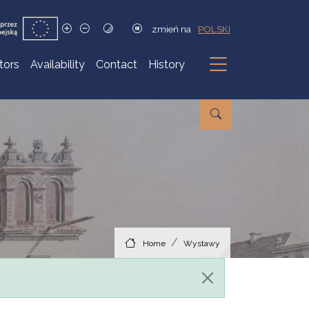
zmień na
POLSKI
itors
Availability
Contact
History
Submenu
Home
Wystawy