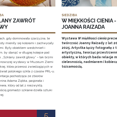
BA
SIEDZIBA
LANY ZAWRÓT
W MIĘKKOŚCI CIENIA -
WY
JOANNA RAIZADA
ach, gdy dominowała szarzyzna, te
Wystawa
W miękkości cienia
preze
oty mieniły się kolorami i zachwycały
twórczość Joanny Raizady z lat 2
ami. Były obiektem westchnień i
2025. Artystka łączy fotografię z 
, by stanąć w długiej kolejce pod
artystyczną, tworząc przestrzen
. „Szklany zawrót głowy” – tak brzmi
obiekty, w których bada relacje 
ajnowszej wystawy w Muzeum Ziemi
cielesnością, nadmiarem i kobiec
kiej, która przenosi zwiedzających w
tożsamością.
świat polskiego szkła z czasów PRL-u.
entacja pochodząca ze zbiorów
anina Adama Ząbka, pasjonata i
nera, który od lat z niezwykłą
ością gromadzi szklane dzieła sztuki
ej.
5