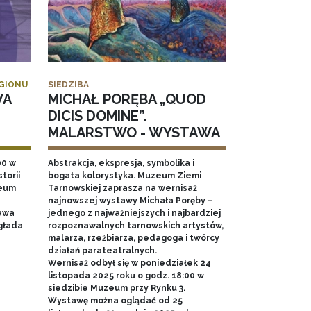
EGIONU
SIEDZIBA
WA
MICHAŁ PORĘBA „QUOD
DICIS DOMINE”.
MALARSTWO - WYSTAWA
00 w
Abstrakcja, ekspresja, symbolika i
torii
bogata kolorystyka. Muzeum Ziemi
zeum
Tarnowskiej zaprasza na wernisaż
najnowszej wystawy Michała Poręby –
awa
jednego z najważniejszych i najbardziej
głada
rozpoznawalnych tarnowskich artystów,
malarza, rzeźbiarza, pedagoga i twórcy
działań parateatralnych.
Wernisaż odbył się w poniedziałek 24
listopada 2025 roku o godz. 18:00 w
siedzibie Muzeum przy Rynku 3.
Wystawę można oglądać od 25