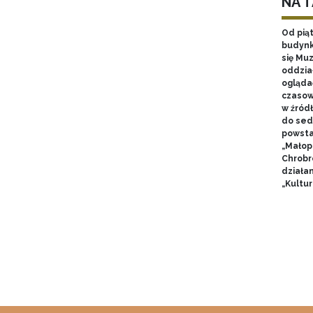
NA 
Od pią
budynk
się Mu
oddzia
ogląda
czasow
w źród
do sed
powsta
„Małop
Chrobr
działa
„Kultur
Pagin