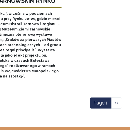
TARNOWSKIM RYNKU
tku 5 września w podcieniach
u przy Rynku 20-21, gdzie mieści
zeum Historii Tarnowa i Regionu –
ł Muzeum Ziemi Tarnowskiej
ć można plenerową wystawę
ą: „Kraków za pierwszych Piastów
łach archeologicznych – od grodu
es regni principalis”. Wystawa
ła jako efekt projektu pn.
olska w czasach Bolesława
ego” realizowanego w ramach
nia Województwa Małopolskiego
a na szóstkę”.
ation
Next p
Page 1
››