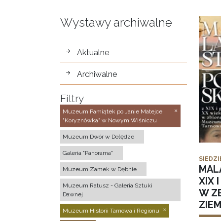
Wystawy archiwalne
wystawy
Aktualne
Archiwalne
Filtry
Muzeum Pamiątek po Janie Matejce
"Koryznówka" w Nowym Wiśniczu
Muzeum Dwór w Dołędze
Galeria "Panorama"
SIEDZI
MAL
Muzeum Zamek w Dębnie
XIX 
Muzeum Ratusz - Galeria Sztuki
W Z
Dawnej
ZIE
Muzeum Historii Tarnowa i Regionu