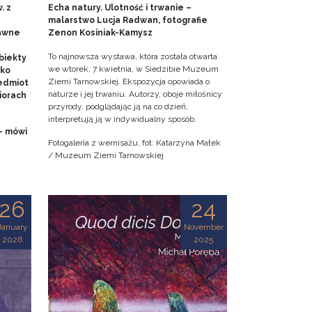
. z
Echa natury. Ulotność i trwanie –
malarstwo Lucja Radwan, fotografie
dawne
Zenon Kosiniak-Kamysz
To najnowsza wystawa, która została otwarta
biekty
we wtorek, 7 kwietnia, w Siedzibie Muzeum
ako
Ziemi Tarnowskiej. Ekspozycja opowiada o
edmiot
naturze i jej trwaniu. Autorzy, oboje miłośnicy
iorach
przyrody, podglądając ją na co dzień,
interpretują ją w indywidualny sposób.
- mówi
Fotogaleria z wernisażu, fot: Katarzyna Małek
/ Muzeum Ziemi Tarnowskiej
26
24
January
November
2026
2025