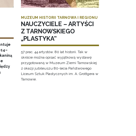
MUZEUM HISTORII TARNOWA I REGIONU
NAUCZYCIELE – ARTYŚCI
Z TARNOWSKIEGO
„PLASTYKA”
ntuje
014–
57 prac. 44 artystów. 80 lat historii. Tak w
tkaniną
skrócie można opisać wyjątkową wystawę
ne
przygotowaną w Muzeum Ziemi Tarnowskiej
między
z okazji jubileuszu 80-lecia Państwowego
ą
Liceum Sztuk Plastycznych im. A. Grottgera w
Tarnowie.