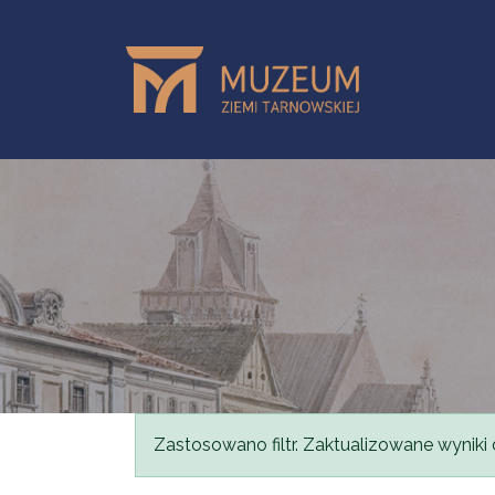
Skip to main content
Status message
Zastosowano filtr. Zaktualizowane wyniki 