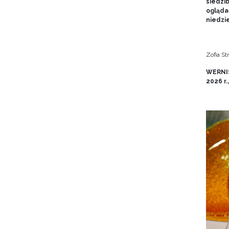
siedzi
ogląda
niedzie
Zofia S
WERNIS
2026 r.