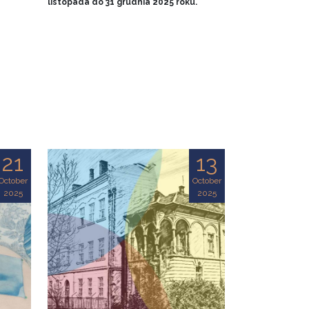
listopada do 31 grudnia 2025 roku.
21
13
October
October
2025
2025