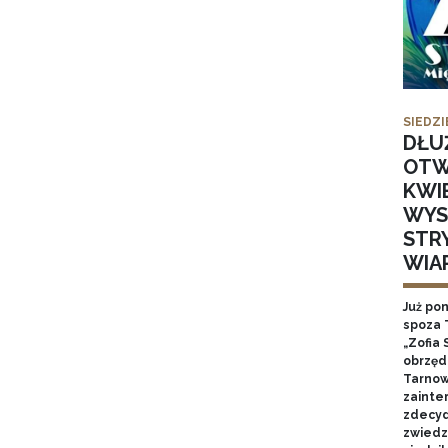
SIEDZI
DŁU
OTW
KWI
WYS
STR
WIA
Już po
spoza 
„Zofia 
obrzęd
Tarnow
zainte
zdecyd
zwiedz