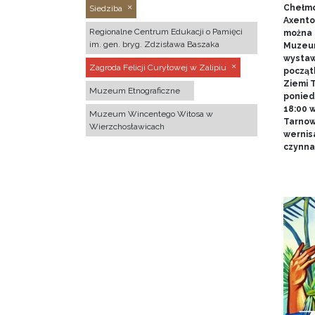
Chełmo
Siedziba
Axentow
Regionalne Centrum Edukacji o Pamięci
można 
im. gen. bryg. Zdzisława Baszaka
Muzeum
wystawy
Zagroda Felicji Curyłowej w Zalipiu
począt
Ziemi T
Muzeum Etnograficzne
poniedz
18:00 
Muzeum Wincentego Witosa w
Tarnow
Wierzchosławicach
wernis
czynna 