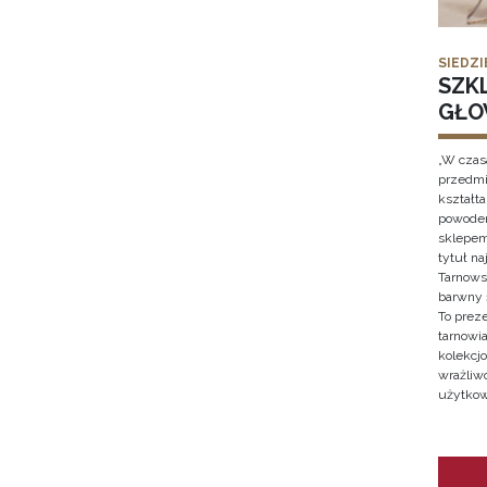
SIEDZI
SZK
GŁO
„W czas
przedmi
kształt
powodem
sklepem
tytuł n
Tarnows
barwny 
To prez
tarnowi
kolekcjo
wrażliw
użytkow