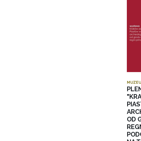
MUZEU
PLE
"KR
PIA
ARC
OD 
REGN
POD