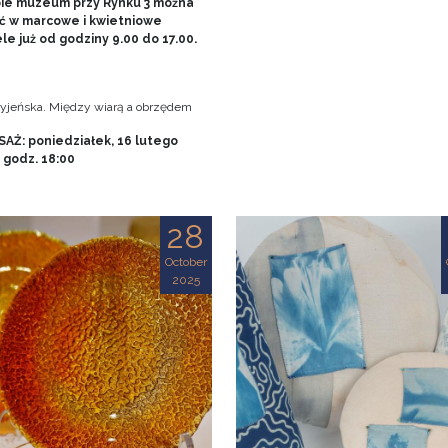
bie muzeum przy Rynku 3 można
ć w marcowe i kwietniowe
le już od godziny 9.00 do 17.00.
tryjeńska. Między wiarą a obrzędem
AŻ: poniedziałek, 16 lutego
, godz. 18:00
28
October
2025