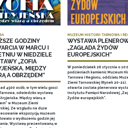
BA
MUZEUM HISTORII TARNOWA I R
ŻSZE GODZINY
WYSTAWA PLENERO
ARCIA W MARCU I
„ZAGŁADA ŻYDÓW
ETNIU W NIEDZIELE
EUROPEJSKICH”
TAWY „ZOFIA
YJEŃSKA. MIĘDZY
W poniedziałek 26 stycznia o 10:
podcieniach kamienic Muzeum His
RĄ A OBRZĘDEM”
Tarnowa i Regionu, oddziału Mu
Ziemi Tarnowskiej (Rynek 20-21),
nad 4500 osób, w tym wielu gości
otwarta została plenerowa wyst
Tarnowa, odwiedziło wystawę
Instytutu Pamięci Narodowej „Za
Stryjeńska. Między wiarą a
Żydów europejskich”.
em” w Muzeum Ziemi
skiej. Ze względu na duże
resowanie ekspozycją muzeum
owało o wydłużeniu godzin jej
ania. Wystawę prezentowaną w