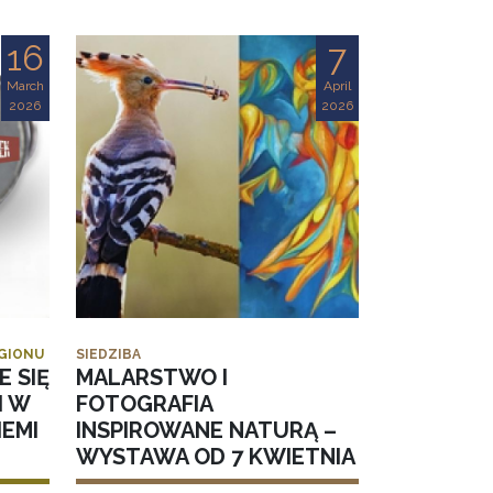
16
7
March
April
2026
2026
EGIONU
SIEDZIBA
E SIĘ
MALARSTWO I
I W
FOTOGRAFIA
EMI
INSPIROWANE NATURĄ –
WYSTAWA OD 7 KWIETNIA