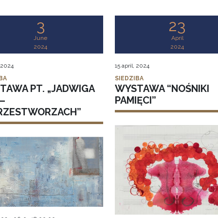
3
23
June
April
2024
2024
 2024
15 april, 2024
BA
SIEDZIBA
TAWA PT. „JADWIGA
WYSTAWA “NOŚNIKI
–
PAMIĘCI”
RZESTWORZACH”