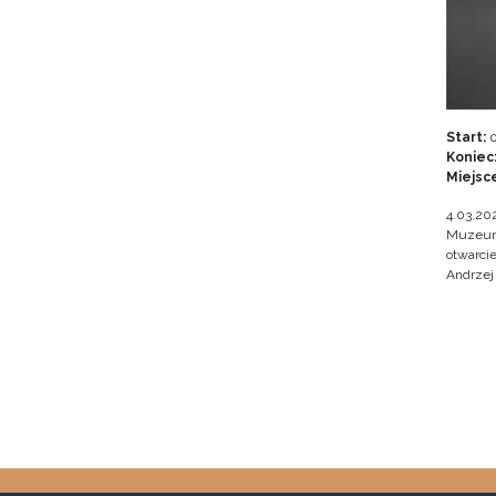
Start:
0
Koniec
Miejsc
4.03.202
Muzeum 
otwarci
Andrzej 
Pagin