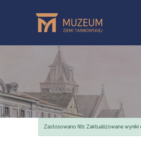
Skip to main content
Status message
Zastosowano filtr. Zaktualizowane wyniki 