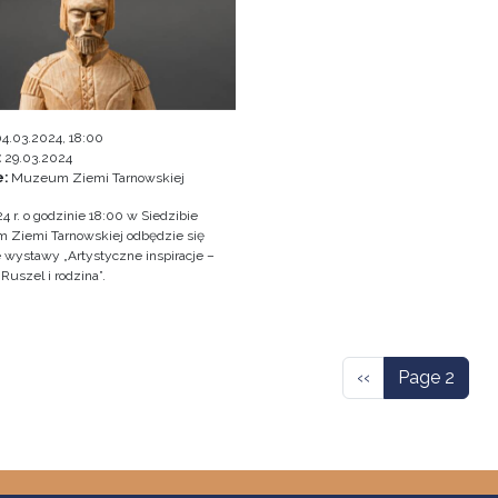
4.03.2024, 18:00
:
29.03.2024
e:
Muzeum Ziemi Tarnowskiej
4 r. o godzinie 18:00 w Siedzibie
Ziemi Tarnowskiej odbędzie się
e wystawy „Artystyczne inspiracje –
Ruszel i rodzina”.
ation
Previous page
‹‹
Page 2