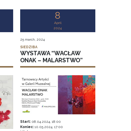
8
April
2024
25 march, 2024
SIEDZIBA
WYSTAWA “WACŁAW
ONAK – MALARSTWO”
Start:
08.04.2024, 18:00
Koniec:
10.05.2024, 17:00