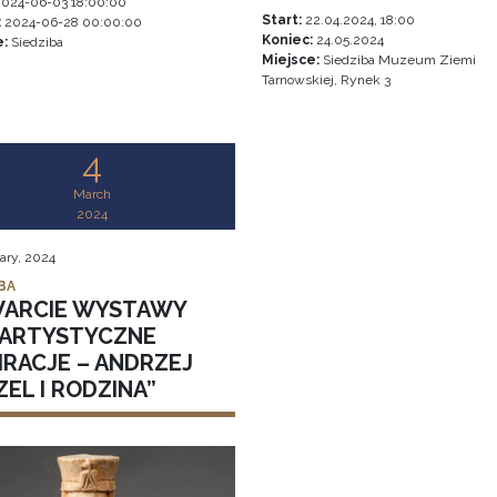
024-06-03 18:00:00
Start:
22.04.2024, 18:00
:
2024-06-28 00:00:00
Koniec:
24.05.2024
e:
Siedziba
Miejsce:
Siedziba Muzeum Ziemi
Tarnowskiej, Rynek 3
4
March
2024
ary, 2024
BA
ARCIE WYSTAWY
 „ARTYSTYCZNE
IRACJE – ANDRZEJ
EL I RODZINA”