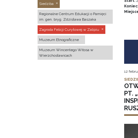
Start:
2
Siedziba
Koniec
Miejsc
Regionalne Centrum Edukacji o Pamięci
im. gen. bryg. Zdzisława Baszaka
Zagroda Felicji Curyłowej w Zalipiu
Muzeum Etnograficzne
Muzeum Wincentego Witosa w
Wierzchosławicach
12 febru
SIEDZI
OTW
PT.
INSP
RUSZ