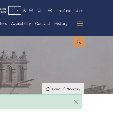
zmień na
POLSKI
itors
Availability
Contact
History
Submenu
Home
Wystawy