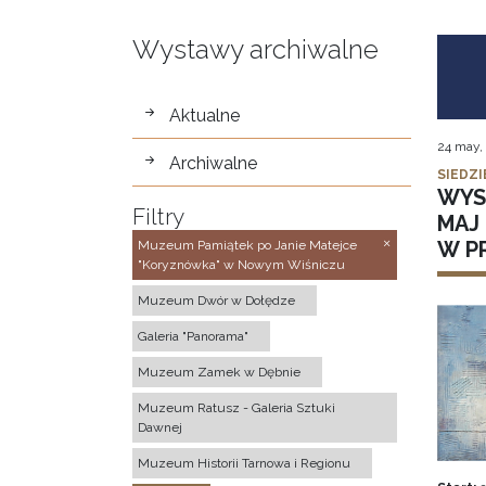
Wystawy archiwalne
wystawy
Aktualne
24 may,
Archiwalne
SIEDZI
WYS
Filtry
MAJ 
W P
Muzeum Pamiątek po Janie Matejce
"Koryznówka" w Nowym Wiśniczu
Muzeum Dwór w Dołędze
Galeria "Panorama"
Muzeum Zamek w Dębnie
Muzeum Ratusz - Galeria Sztuki
Dawnej
Muzeum Historii Tarnowa i Regionu