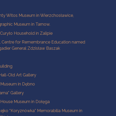
ty Witos Museum in Wierzchosławice,
raphic Museum in Tarnow.
a Curyło Household in Zalipie
l Centre for Remembrance Education named
igadier General Zdzisław Baszak
uilding
all-Old Art Gallery
e Museum in Dębno
ama” Gallery
 House Museum in Dołęga
tejko “Koryznówka” Memorabilia Museum in