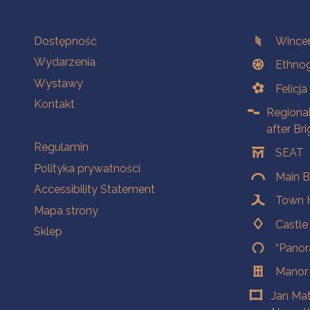
Na skróty.
Branches
Dostępność
Wincen
Wydarzenia
Ethnog
Wystawy
Felicj
Kontakt
Regiona
after Br
Na skróty.
Regulamin
SEAT
Polityka prywatności
Main B
Accessibility Statement
Town H
Mapa strony
Castl
Sklep
“Panor
Manor
Jan Ma