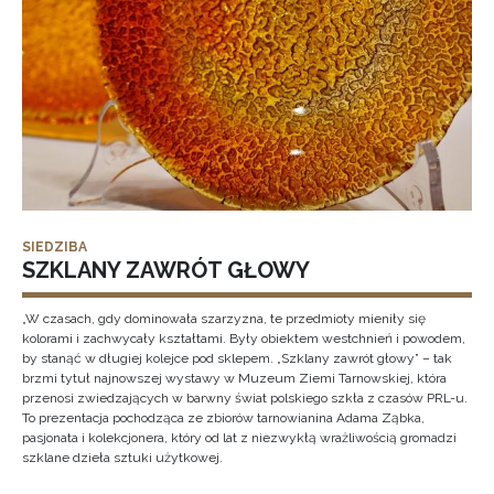
SIEDZIBA
SZKLANY ZAWRÓT GŁOWY
„W czasach, gdy dominowała szarzyzna, te przedmioty mieniły się
kolorami i zachwycały kształtami. Były obiektem westchnień i powodem,
by stanąć w długiej kolejce pod sklepem. „Szklany zawrót głowy” – tak
brzmi tytuł najnowszej wystawy w Muzeum Ziemi Tarnowskiej, która
przenosi zwiedzających w barwny świat polskiego szkła z czasów PRL-u.
To prezentacja pochodząca ze zbiorów tarnowianina Adama Ząbka,
pasjonata i kolekcjonera, który od lat z niezwykłą wrażliwością gromadzi
szklane dzieła sztuki użytkowej.