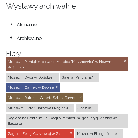
Wystawy archiwalne
wystawy
Aktualne
Archiwalne
Filtry
Muzeum Pamiątek po Janie Matejce "Koryznówka" w Nowym
Wiśniczu
Muzeum Dwór w Dołędze
Galeria "Panorama"
Muzeum Zamek w Dębnie
Muzeum Ratusz - Galeria Sztuki Dawnej
Muzeum Historii Tarnowa i Regionu
Siedziba
Regionalne Centrum Edukacji o Pamięci im. gen. bryg. Zdzisława
Baszaka
Zagroda Felicji Curyłowej w Zalipiu
Muzeum Etnograficzne