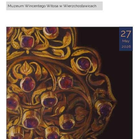
Muzeum Wincentego Witosa w Wierzchosławicach
27
May
2026