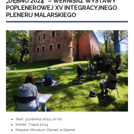
„DĘBNO 2024” – WERNISAŻ WYSTAWY
POPLENEROWEJ XV INTEGRACYJNEGO
PLENERU MALARSKIEGO
Start:
3 czerwca 2024, 10:00
Koniec:
7 lipca 2024
Miejsce: Muzeum Zamek w Dębnie