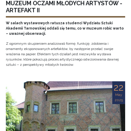
MUZEUM OCZAMI MŁODYCH ARTYSTÓW -
ARTEFAKT II
W salach wystawowych ratusza studenci Wydziału Sztuki
Akademii Tarnowskiej oddali się temu, co w muzeum robić warto
– uważnej obserwacji.
Z ogromnym skupieniem analizowali formę, funkcję, zdobienia i
ornamenty eksponowanych artefaktów, by następnie przelać swoje
wrażenia na papier. Efektem tych działań jest niezwykła wystawa
rysunków, które pokazują proces artystycznego odwzorowania dawnej
sztuki – z perspektywy młodych twórców.
22
May
2025