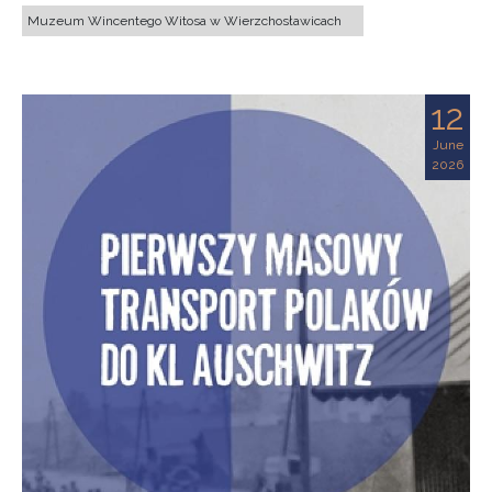
Muzeum Wincentego Witosa w Wierzchosławicach
12
June
2026