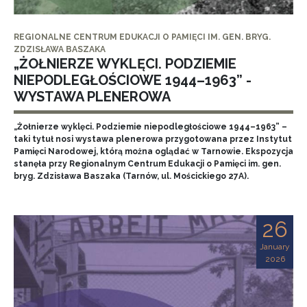
REGIONALNE CENTRUM EDUKACJI O PAMIĘCI IM. GEN. BRYG.
ZDZISŁAWA BASZAKA
„ŻOŁNIERZE WYKLĘCI. PODZIEMIE
NIEPODLEGŁOŚCIOWE 1944–1963” -
WYSTAWA PLENEROWA
„Żołnierze wyklęci. Podziemie niepodległościowe 1944–1963” –
taki tytuł nosi wystawa plenerowa przygotowana przez Instytut
Pamięci Narodowej, którą można oglądać w Tarnowie. Ekspozycja
stanęła przy Regionalnym Centrum Edukacji o Pamięci im. gen.
bryg. Zdzisława Baszaka (Tarnów, ul. Mościckiego 27A).
26
January
2026