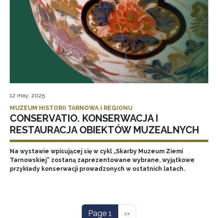
12 may, 2025
MUZEUM HISTORII TARNOWA I REGIONU
CONSERVATIO. KONSERWACJA I
RESTAURACJA OBIEKTÓW MUZEALNYCH
Na wystawie wpisującej się w cykl „Skarby Muzeum Ziemi
Tarnowskiej” zostaną zaprezentowane wybrane, wyjątkowe
przykłady konserwacji prowadzonych w ostatnich latach.
Pagination
Next page
Page 1
››