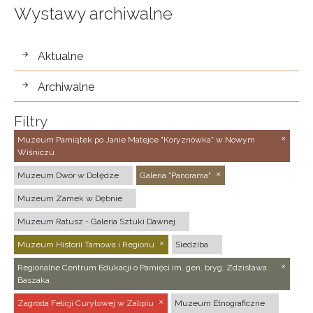
Wystawy archiwalne
wystawy
Aktualne
Archiwalne
Filtry
Muzeum Pamiątek po Janie Matejce "Koryznówka" w Nowym
Wiśniczu
Muzeum Dwór w Dołędze
Galeria "Panorama"
Muzeum Zamek w Dębnie
Muzeum Ratusz - Galeria Sztuki Dawnej
Muzeum Historii Tarnowa i Regionu
Siedziba
Regionalne Centrum Edukacji o Pamięci im. gen. bryg. Zdzisława
Baszaka
Zagroda Felicji Curyłowej w Zalipiu
Muzeum Etnograficzne