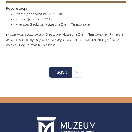
Fotorelacja
Start:
17 czerwca 2024, 18:00
Koniec:
9 sierpnia 2024
Miejsce: Siedziba Muzeum Ziemi Tarnowskiej
17 czerwca 2024 roku w Siedzibie Muzeum Ziemi Tarnowskiej, Rynek 3
w Tarnowie, odbył się wernisaż wystawy „Malarstwo, rzeźba, grafika. Z
kolekcji Bogusława Kubisztala”.
Pagination
Next page
Page 1
››