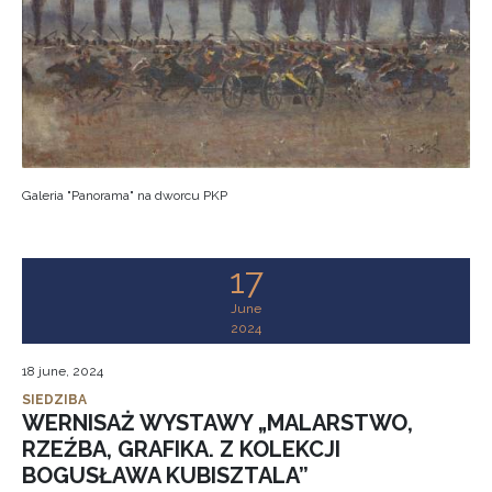
Galeria "Panorama" na dworcu PKP
17
June
2024
18 june, 2024
SIEDZIBA
WERNISAŻ WYSTAWY „MALARSTWO,
RZEŹBA, GRAFIKA. Z KOLEKCJI
BOGUSŁAWA KUBISZTALA”