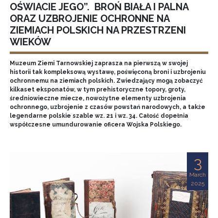
OŚWIACIE JEGO”. BROŃ BIAŁA I PALNA
ORAZ UZBROJENIE OCHRONNE NA
ZIEMIACH POLSKICH NA PRZESTRZENI
WIEKÓW
Muzeum Ziemi Tarnowskiej zaprasza na pierwszą w swojej
historii tak kompleksową wystawę, poświęconą broni i uzbrojeniu
ochronnemu na ziemiach polskich. Zwiedzający mogą zobaczyć
kilkaset eksponatów, w tym prehistoryczne topory, groty,
średniowieczne miecze, nowożytne elementy uzbrojenia
ochronnego, uzbrojenie z czasów powstań narodowych, a także
legendarne polskie szable wz. 21 i wz. 34. Całość dopełnia
współczesne umundurowanie oficera Wojska Polskiego.
3
March
2025