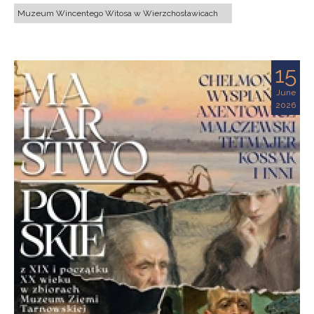
Muzeum Wincentego Witosa w Wierzchosławicach
15
June
2026