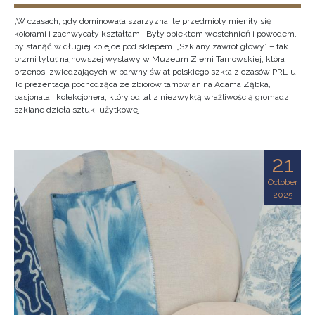
„W czasach, gdy dominowała szarzyzna, te przedmioty mieniły się
kolorami i zachwycały kształtami. Były obiektem westchnień i powodem,
by stanąć w długiej kolejce pod sklepem. „Szklany zawrót głowy” – tak
brzmi tytuł najnowszej wystawy w Muzeum Ziemi Tarnowskiej, która
przenosi zwiedzających w barwny świat polskiego szkła z czasów PRL-u.
To prezentacja pochodząca ze zbiorów tarnowianina Adama Ząbka,
pasjonata i kolekcjonera, który od lat z niezwykłą wrażliwością gromadzi
szklane dzieła sztuki użytkowej.
21
October
2025