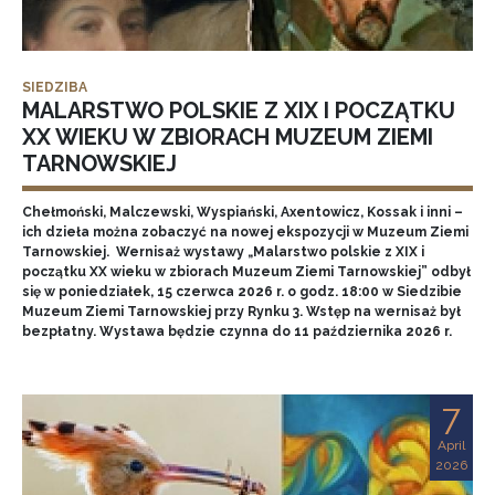
SIEDZIBA
MALARSTWO POLSKIE Z XIX I POCZĄTKU
XX WIEKU W ZBIORACH MUZEUM ZIEMI
TARNOWSKIEJ
Chełmoński, Malczewski, Wyspiański, Axentowicz, Kossak i inni –
ich dzieła można zobaczyć na nowej ekspozycji w Muzeum Ziemi
Tarnowskiej. Wernisaż wystawy „Malarstwo polskie z XIX i
początku XX wieku w zbiorach Muzeum Ziemi Tarnowskiej” odbył
się w poniedziałek, 15 czerwca 2026 r. o godz. 18:00 w Siedzibie
Muzeum Ziemi Tarnowskiej przy Rynku 3. Wstęp na wernisaż był
bezpłatny. Wystawa będzie czynna do 11 października 2026 r.
7
April
2026