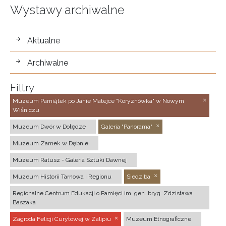
Wystawy archiwalne
wystawy
Aktualne
Archiwalne
Filtry
Muzeum Pamiątek po Janie Matejce "Koryznówka" w Nowym
Wiśniczu
Muzeum Dwór w Dołędze
Galeria "Panorama"
Muzeum Zamek w Dębnie
Muzeum Ratusz - Galeria Sztuki Dawnej
Muzeum Historii Tarnowa i Regionu
Siedziba
Regionalne Centrum Edukacji o Pamięci im. gen. bryg. Zdzisława
Baszaka
Zagroda Felicji Curyłowej w Zalipiu
Muzeum Etnograficzne