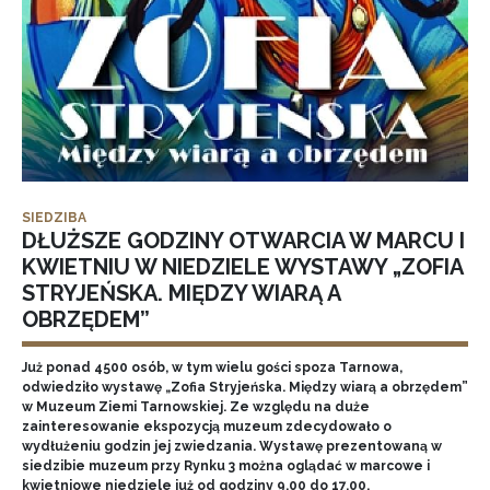
SIEDZIBA
DŁUŻSZE GODZINY OTWARCIA W MARCU I
KWIETNIU W NIEDZIELE WYSTAWY „ZOFIA
STRYJEŃSKA. MIĘDZY WIARĄ A
OBRZĘDEM”
Już ponad 4500 osób, w tym wielu gości spoza Tarnowa,
odwiedziło wystawę „Zofia Stryjeńska. Między wiarą a obrzędem”
w Muzeum Ziemi Tarnowskiej. Ze względu na duże
zainteresowanie ekspozycją muzeum zdecydowało o
wydłużeniu godzin jej zwiedzania. Wystawę prezentowaną w
siedzibie muzeum przy Rynku 3 można oglądać w marcowe i
kwietniowe niedziele już od godziny 9.00 do 17.00.