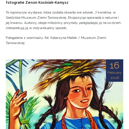
fotografie Zenon Kosiniak-Kamysz
To najnowsza wystawa, która została otwarta we wtorek, 7 kwietnia, w
Siedzibie Muzeum Ziemi Tarnowskiej. Ekspozycja opowiada o naturze i
jej trwaniu. Autorzy, oboje miłośnicy przyrody, podglądając ją na co dzień,
interpretują ją w indywidualny sposób.
Fotogaleria z wernisażu, fot: Katarzyna Małek / Muzeum Ziemi
Tarnowskiej
16
February
2026