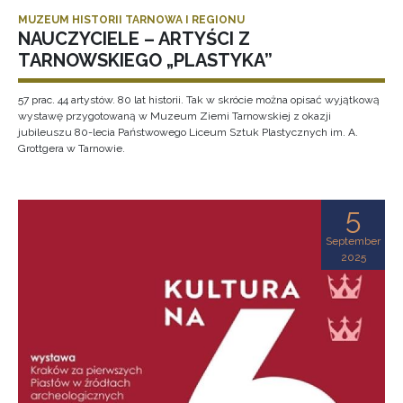
MUZEUM HISTORII TARNOWA I REGIONU
NAUCZYCIELE – ARTYŚCI Z
TARNOWSKIEGO „PLASTYKA”
57 prac. 44 artystów. 80 lat historii. Tak w skrócie można opisać wyjątkową
wystawę przygotowaną w Muzeum Ziemi Tarnowskiej z okazji
jubileuszu 80-lecia Państwowego Liceum Sztuk Plastycznych im. A.
Grottgera w Tarnowie.
5
September
2025