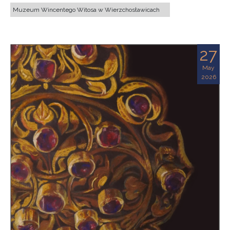
Muzeum Wincentego Witosa w Wierzchosławicach
27
May
2026