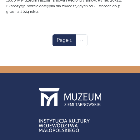
18:00 w Muzeum Historii Tarnowa i Regionu (Tarnów, Rynek 20-21).
Ekspozycja będzie dostępna dla zwiedzających od 4 listopada do 31
grudnia 2024 roku.
Pagination
Next page
Page 1
››