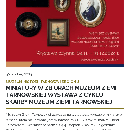
30 october, 2024
MUZEUM HISTORII TARNOWA I REGIONU
MINIATURY W ZBIORACH MUZEUM ZIEMI
TARNOWSKIEJ WYSTAWA Z CYKLU:
SKARBY MUZEUM ZIEMI TARNOWSKIEJ
Muzeum Ziemi Tarnowskiej zaprasza na wyjątkową wystawę miniatur w
ramach, która realizowana jest w ramach cyklu „Skarby Muzeum Ziemi
Tarnowskiej”. Wernisaż odbędzie się 4 listopada 2024 roku o godzinie