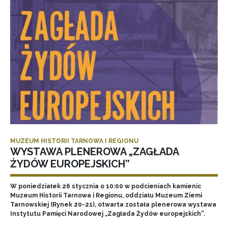
MUZEUM HISTORII TARNOWA I REGIONU
WYSTAWA PLENEROWA „ZAGŁADA
ŻYDÓW EUROPEJSKICH”
W poniedziałek 26 stycznia o 10:00 w podcieniach kamienic
Muzeum Historii Tarnowa i Regionu, oddziału Muzeum Ziemi
Tarnowskiej (Rynek 20-21), otwarta została plenerowa wystawa
Instytutu Pamięci Narodowej „Zagłada Żydów europejskich”.