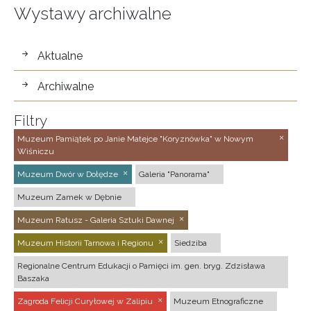
Wystawy archiwalne
wystawy
Aktualne
Archiwalne
Filtry
Muzeum Pamiątek po Janie Matejce "Koryznówka" w Nowym
Wiśniczu
Muzeum Dwór w Dołędze
Galeria "Panorama"
Muzeum Zamek w Dębnie
Muzeum Ratusz - Galeria Sztuki Dawnej
Muzeum Historii Tarnowa i Regionu
Siedziba
Regionalne Centrum Edukacji o Pamięci im. gen. bryg. Zdzisława
Baszaka
Zagroda Felicji Curyłowej w Zalipiu
Muzeum Etnograficzne