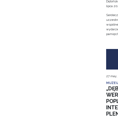
Dębińsk
lipca 202
Serdecz
uczestn
wspólne 
wydarze
pamięci
27 may,
MUZEU
„DĘB
WER
POP
INT
PLE