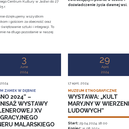
iego Centrum Kultury w Jastwi do 27
doświadczenie życia dawnej wsi.
5 r.
nie dziękujemy wszystkim
ikom i gościom za obecność oraz
świętowanie sztuki i integracji. To
nie na długo pozostanie w naszej
!
3
29
June
April
2024
2024
 2024
17 april, 2024
M ZAMEK W DĘBNIE
MUZEUM ETNOGRAFICZNE
NO 2024” –
WYSTAWA: „KULT
NISAŻ WYSTAWY
MARYJNY W WIERZEN
LENEROWEJ XV
LUDOWYCH”
EGRACYJNEGO
NERU MALARSKIEGO
Start:
29.04.2024, 18:00
Koniec:
31.08.2024