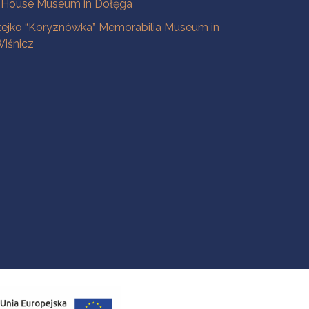
 House Museum in Dołęga
tejko “Koryznówka” Memorabilia Museum in
iśnicz