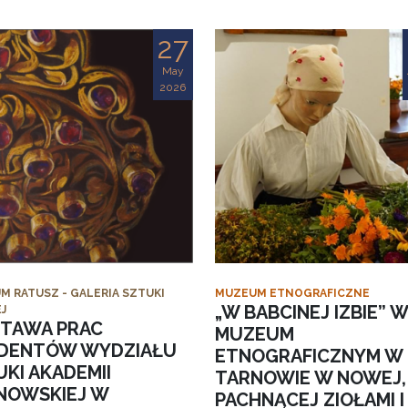
27
May
2026
M RATUSZ - GALERIA SZTUKI
MUZEUM ETNOGRAFICZNE
„W BABCINEJ IZBIE” W
J
TAWA PRAC
MUZEUM
DENTÓW WYDZIAŁU
ETNOGRAFICZNYM W
KI AKADEMII
TARNOWIE W NOWEJ,
NOWSKIEJ W
PACHNĄCEJ ZIOŁAMI I