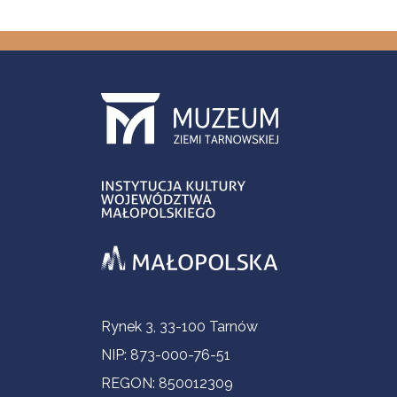
Contact Information
Rynek 3, 33-100 Tarnów
NIP: 873-000-76-51
REGON: 850012309