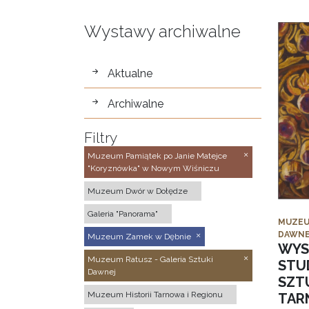
Wystawy archiwalne
wystawy
Aktualne
Archiwalne
Filtry
Muzeum Pamiątek po Janie Matejce
"Koryznówka" w Nowym Wiśniczu
Muzeum Dwór w Dołędze
Galeria "Panorama"
MUZEU
DAWNE
Muzeum Zamek w Dębnie
WYS
Muzeum Ratusz - Galeria Sztuki
STU
Dawnej
SZTU
Muzeum Historii Tarnowa i Regionu
TAR