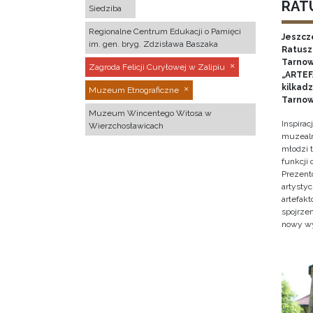
RATU
Siedziba
Regionalne Centrum Edukacji o Pamięci
Jeszcz
im. gen. bryg. Zdzisława Baszaka
Ratusz 
Tarnow
Zagroda Felicji Curyłowej w Zalipiu
„ARTEFA
kilkad
Muzeum Etnograficzne
Tarnow
Muzeum Wincentego Witosa w
Inspira
Wierzchosławicach
muzealn
młodzi 
funkcji
Prezent
artystyc
artefak
spojrze
nowy w