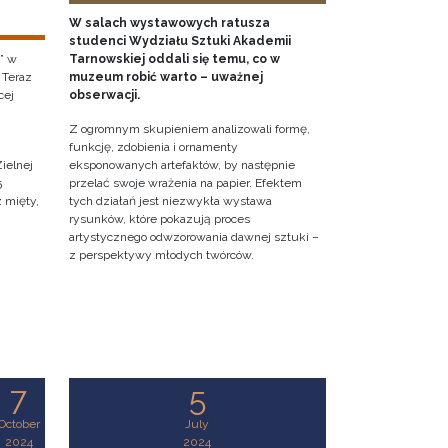
W salach wystawowych ratusza
studenci Wydziału Sztuki Akademii
” w
Tarnowskiej oddali się temu, co w
 Teraz
muzeum robić warto – uważnej
cej
obserwacji.
Z ogromnym skupieniem analizowali formę,
funkcję, zdobienia i ornamenty
ielnej
eksponowanych artefaktów, by następnie
5
przelać swoje wrażenia na papier. Efektem
z mięty,
tych działań jest niezwykła wystawa
rysunków, które pokazują proces
artystycznego odwzorowania dawnej sztuki –
z perspektywy młodych twórców.
7
5
October
July
2024
2024