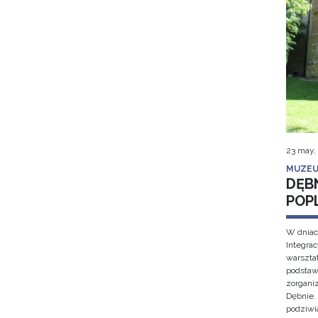
23 may,
MUZEU
DĘB
POP
W dniac
Integra
warsztat
podstaw
zorgan
Dębnie.
podziwi