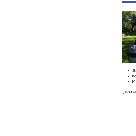
St
Ko
M
3 czerwc