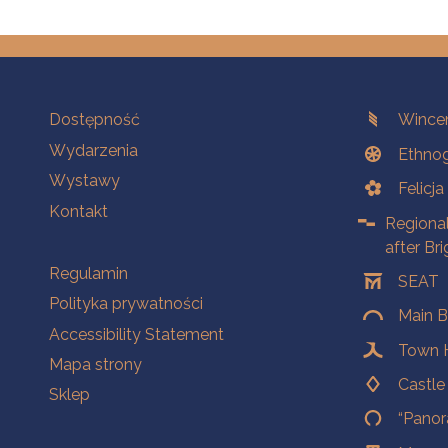
Na skróty.
Branches
Dostępność
Wincen
Wydarzenia
Ethnog
Wystawy
Felicj
Kontakt
Regiona
after Br
Na skróty.
Regulamin
SEAT
Polityka prywatności
Main B
Accessibility Statement
Town H
Mapa strony
Castl
Sklep
“Panor