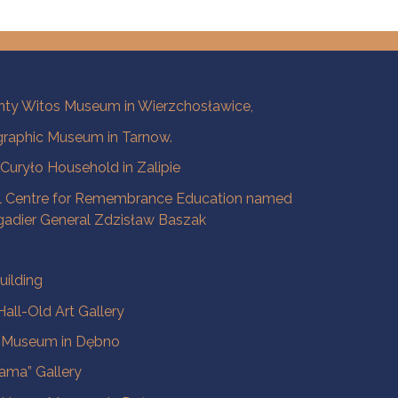
ty Witos Museum in Wierzchosławice,
raphic Museum in Tarnow.
a Curyło Household in Zalipie
l Centre for Remembrance Education named
igadier General Zdzisław Baszak
uilding
all-Old Art Gallery
e Museum in Dębno
ama” Gallery