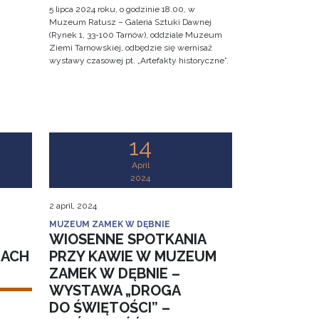
5 lipca 2024 roku, o godzinie 18.00, w
Muzeum Ratusz – Galeria Sztuki Dawnej
(Rynek 1, 33-100 Tarnów), oddziale Muzeum
Ziemi Tarnowskiej, odbędzie się wernisaż
wystawy czasowej pt. „Artefakty historyczne”.
14
April
2024
2 april, 2024
MUZEUM ZAMEK W DĘBNIE
WIOSENNE SPOTKANIA
IACH
PRZY KAWIE W MUZEUM
ZAMEK W DĘBNIE –
WYSTAWA „DROGA
DO ŚWIĘTOŚCI” –