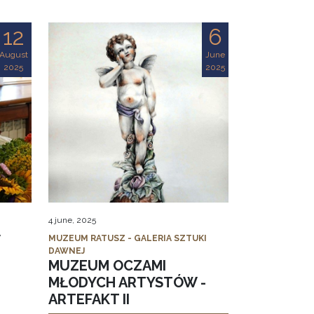
12
6
August
June
2025
2025
4 june, 2025
MUZEUM RATUSZ - GALERIA SZTUKI
DAWNEJ
MUZEUM OCZAMI
MŁODYCH ARTYSTÓW -
ARTEFAKT II