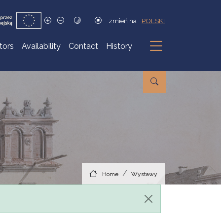
zmień na
POLSKI
itors
Availability
Contact
History
Submenu
Home
Wystawy