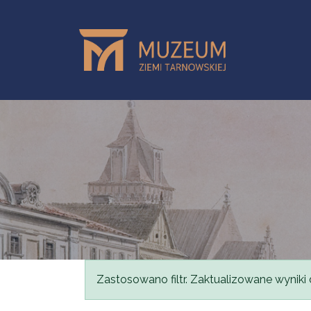
Skip to main content
Status message
Zastosowano filtr. Zaktualizowane wyniki 