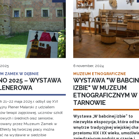
 2025
6 november, 2024
M ZAMEK W DĘBNIE
MUZEUM ETNOGRAFICZNE
NO 2025 – WYSTAWA
WYSTAWA "W BABCIN
LENEROWA
IZBIE" W MUZEUM
ETNOGRAFICZNYM W
TARNOWIE
h 21–22 maja 2025 r. odbył się XVI
cyjny Plener Malarski z udziałem
ów terapii zajęciowej, uczniów szkół
Wystawa „W babcinej izbie” to
owych i średnich oraz seniorów,
niezwykła ekspozycja, która odt
izowany przez Muzeum Zamek w
wnętrze tradycyjnej wiejskiej cha
 Efekty tej twórczej pracy można
przełomu XIX i XX wieku, umożliwi
ać na wystawie w siedzibie
zwiedzającym podróż w czasie i