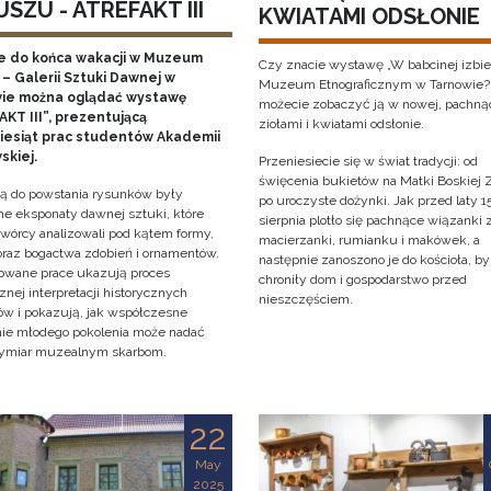
SZU - ATREFAKT III
KWIATAMI ODSŁONIE
e do końca wakacji w Muzeum
Czy znacie wystawę „W babcinej izbie
– Galerii Sztuki Dawnej w
Muzeum Etnograficznym w Tarnowie?
ie można oglądać wystawę
możecie zobaczyć ją w nowej, pachną
KT III”, prezentującą
ziołami i kwiatami odsłonie.
ziesiąt prac studentów Akademii
skiej.
Przeniesiecie się w świat tradycji: od
święcenia bukietów na Matki Boskiej Z
cją do powstania rysunków były
po uroczyste dożynki. Jak przed laty 1
e eksponaty dawnej sztuki, które
sierpnia plotło się pachnące wiązanki 
twórcy analizowali pod kątem formy,
macierzanki, rumianku i makówek, a
 oraz bogactwa zdobień i ornamentów.
następnie zanoszono je do kościoła, by
owane prace ukazują proces
chroniły dom i gospodarstwo przed
znej interpretacji historycznych
nieszczęściem.
tów i pokazują, jak współczesne
nie młodego pokolenia może nadać
ymiar muzealnym skarbom.
22
May
2025