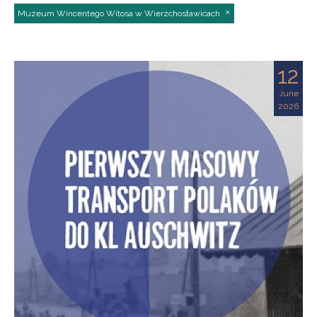
Muzeum Wincentego Witosa w Wierzchosławicach
12
June
2026