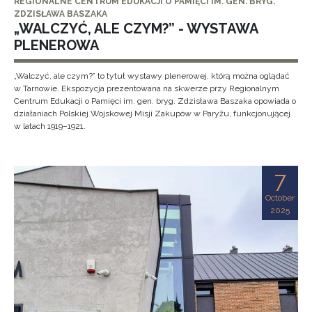
REGIONALNE CENTRUM EDUKACJI O PAMIĘCI IM. GEN. BRYG.
ZDZISŁAWA BASZAKA
„WALCZYĆ, ALE CZYM?” - WYSTAWA
PLENEROWA
„Walczyć, ale czym?” to tytuł wystawy plenerowej, którą można oglądać
w Tarnowie. Ekspozycja prezentowana na skwerze przy Regionalnym
Centrum Edukacji o Pamięci im. gen. bryg. Zdzisława Baszaka opowiada o
działaniach Polskiej Wojskowej Misji Zakupów w Paryżu, funkcjonującej
w latach 1919–1921.
7
October
2025