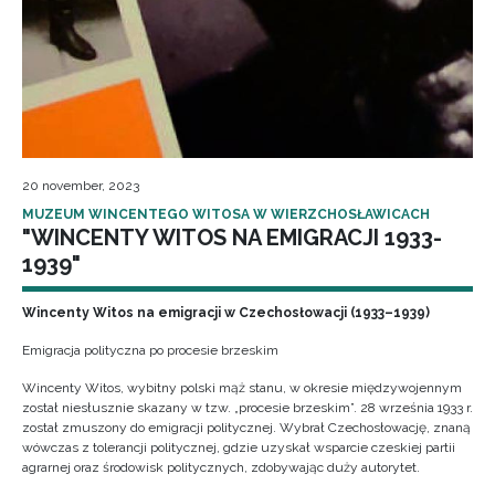
20 november, 2023
MUZEUM WINCENTEGO WITOSA W WIERZCHOSŁAWICACH
"WINCENTY WITOS NA EMIGRACJI 1933-
1939"
Wincenty Witos na emigracji w Czechosłowacji (1933–1939)
Emigracja polityczna po procesie brzeskim
Wincenty Witos, wybitny polski mąż stanu, w okresie międzywojennym
został niesłusznie skazany w tzw. „procesie brzeskim”. 28 września 1933 r.
został zmuszony do emigracji politycznej. Wybrał Czechosłowację, znaną
wówczas z tolerancji politycznej, gdzie uzyskał wsparcie czeskiej partii
agrarnej oraz środowisk politycznych, zdobywając duży autorytet.