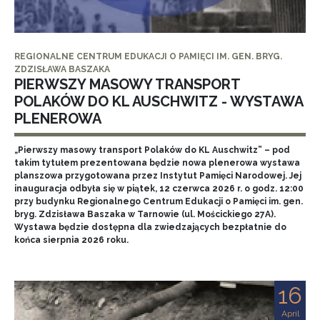
REGIONALNE CENTRUM EDUKACJI O PAMIĘCI IM. GEN. BRYG.
ZDZISŁAWA BASZAKA
PIERWSZY MASOWY TRANSPORT
POLAKÓW DO KL AUSCHWITZ - WYSTAWA
PLENEROWA
„Pierwszy masowy transport Polaków do KL Auschwitz” – pod
takim tytułem prezentowana będzie nowa plenerowa wystawa
planszowa przygotowana przez Instytut Pamięci Narodowej. Jej
inauguracja odbyła się w piątek, 12 czerwca 2026 r. o godz. 12:00
przy budynku Regionalnego Centrum Edukacji o Pamięci im. gen.
bryg. Zdzisława Baszaka w Tarnowie (ul. Mościckiego 27A).
Wystawa będzie dostępna dla zwiedzających bezpłatnie do
końca sierpnia 2026 roku.
16
April