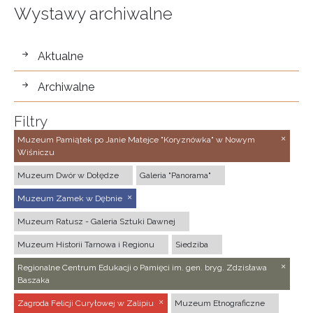
Wystawy archiwalne
wystawy
Aktualne
Archiwalne
Filtry
Muzeum Pamiątek po Janie Matejce "Koryznówka" w Nowym
Wiśniczu
Muzeum Dwór w Dołędze
Galeria "Panorama"
Muzeum Zamek w Dębnie
Muzeum Ratusz - Galeria Sztuki Dawnej
Muzeum Historii Tarnowa i Regionu
Siedziba
Regionalne Centrum Edukacji o Pamięci im. gen. bryg. Zdzisława
Baszaka
Zagroda Felicji Curyłowej w Zalipiu
Muzeum Etnograficzne