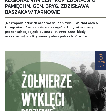
REGIONALNYM CENTRUM EDUKACJI O
PAMIĘCI IM. GEN. BRYG. ZDZISŁAWA
BASZAKA W TARNOWIE
„Nekropolia polskich oficerów w Charkowie-Piatichatkach w
fotografiach Andrzeja Świderskiego” – to tytuł wystawy
prezentującej zdjęcia autora z lat 1990–1991, kiedy
uczestniczył w odkrywaniu grobów polskich oficerów.
3
March
2026