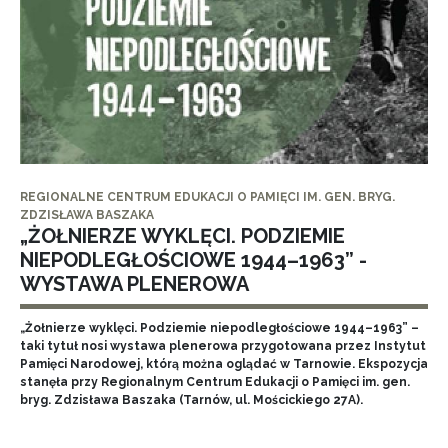
REGIONALNE CENTRUM EDUKACJI O PAMIĘCI IM. GEN. BRYG.
ZDZISŁAWA BASZAKA
„ŻOŁNIERZE WYKLĘCI. PODZIEMIE
NIEPODLEGŁOŚCIOWE 1944–1963” -
WYSTAWA PLENEROWA
„Żołnierze wyklęci. Podziemie niepodległościowe 1944–1963” –
taki tytuł nosi wystawa plenerowa przygotowana przez Instytut
Pamięci Narodowej, którą można oglądać w Tarnowie. Ekspozycja
stanęła przy Regionalnym Centrum Edukacji o Pamięci im. gen.
bryg. Zdzisława Baszaka (Tarnów, ul. Mościckiego 27A).