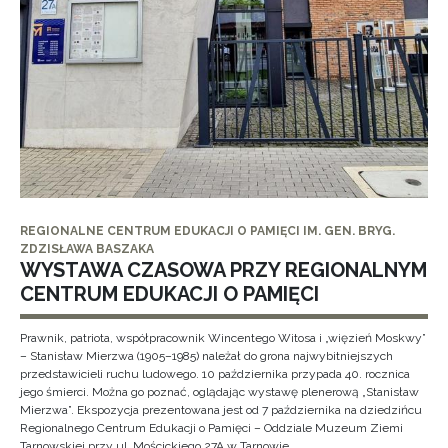
REGIONALNE CENTRUM EDUKACJI O PAMIĘCI IM. GEN. BRYG.
ZDZISŁAWA BASZAKA
WYSTAWA CZASOWA PRZY REGIONALNYM
CENTRUM EDUKACJI O PAMIĘCI
Prawnik, patriota, współpracownik Wincentego Witosa i „więzień Moskwy”
– Stanisław Mierzwa (1905–1985) należał do grona najwybitniejszych
przedstawicieli ruchu ludowego. 10 października przypada 40. rocznica
jego śmierci. Można go poznać, oglądając wystawę plenerową „Stanisław
Mierzwa”. Ekspozycja prezentowana jest od 7 października na dziedzińcu
Regionalnego Centrum Edukacji o Pamięci – Oddziale Muzeum Ziemi
Tarnowskiej przy ul. Mościckiego 27A w Tarnowie.