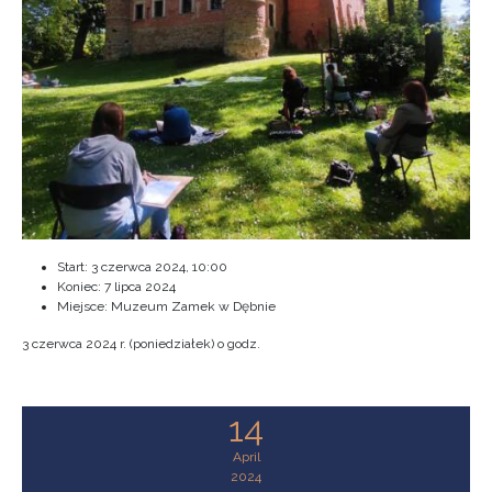
Start:
3 czerwca 2024, 10:00
Koniec:
7 lipca 2024
Miejsce: Muzeum Zamek w Dębnie
3 czerwca 2024 r. (poniedziałek) o godz.
14
April
2024