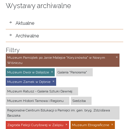
Wystawy archiwalne
wystawy
Aktualne
Archiwalne
Filtry
Muzeum Pamiątek po Janie Matejce "Koryznówka" w Nowym
Wiśniczu
Muzeum Dwór w Dołędze
Galeria "Panorama"
Muzeum Zamek w Dębnie
Muzeum Ratusz - Galeria Sztuki Dawnej
Muzeum Historii Tarnowa i Regionu
Siedziba
Regionalne Centrum Edukacji o Pamięci im. gen. bryg. Zdzisława
Baszaka
Zagroda Felicji Curyłowej w Zalipiu
Muzeum Etnograficzne