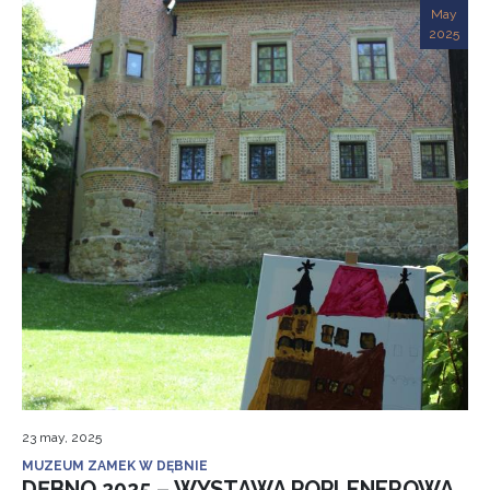
May
2025
23 may, 2025
MUZEUM ZAMEK W DĘBNIE
DĘBNO 2025 – WYSTAWA POPLENEROWA