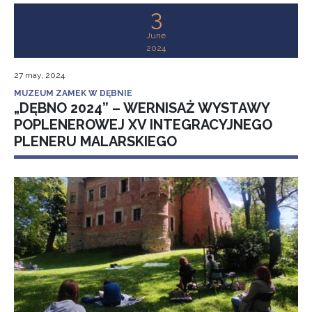
3
June
2024
27 may, 2024
MUZEUM ZAMEK W DĘBNIE
„DĘBNO 2024” – WERNISAŻ WYSTAWY
POPLENEROWEJ XV INTEGRACYJNEGO
PLENERU MALARSKIEGO