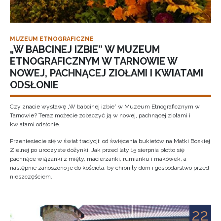
MUZEUM ETNOGRAFICZNE
„W BABCINEJ IZBIE” W MUZEUM
ETNOGRAFICZNYM W TARNOWIE W
NOWEJ, PACHNĄCEJ ZIOŁAMI I KWIATAMI
ODSŁONIE
Czy znacie wystawę „W babcinej izbie” w Muzeum Etnograficznym w
Tarnowie? Teraz możecie zobaczyć ją w nowej, pachnącej ziołami i
kwiatami odsłonie.
Przeniesiecie się w świat tradycji: od święcenia bukietów na Matki Boskiej
Zielnej po uroczyste dożynki. Jak przed laty 15 sierpnia plotło się
pachnące wiązanki z mięty, macierzanki, rumianku i makówek, a
następnie zanoszono je do kościoła, by chroniły dom i gospodarstwo przed
nieszczęściem.
22