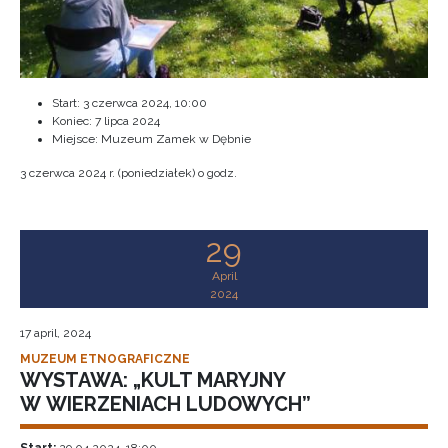
Start:
3 czerwca 2024, 10:00
Koniec:
7 lipca 2024
Miejsce: Muzeum Zamek w Dębnie
3 czerwca 2024 r. (poniedziałek) o godz.
29
April
2024
17 april, 2024
MUZEUM ETNOGRAFICZNE
WYSTAWA: „KULT MARYJNY
W WIERZENIACH LUDOWYCH”