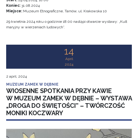
Start:
29.04.2024, 18:00
Koniec:
31.08.2024
Miejsce:
Muzeum Etnograficzne, Tarnów, ul. Krakowska 10
29 kwietnia 2024 roku o godzinie 18:00 nastąpi otwarcie wystawy: „Kult
maryjny w wierzeniach ludowych”.
14
April
2024
2 april, 2024
MUZEUM ZAMEK W DĘBNIE
WIOSENNE SPOTKANIA PRZY KAWIE
W MUZEUM ZAMEK W DĘBNIE – WYSTAWA
„DROGA DO ŚWIĘTOŚCI” – TWÓRCZOŚĆ
MONIKI KOCZWARY