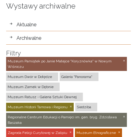
Wystawy archiwalne
wystawy
Aktualne
Archiwalne
Filtry
Muzeum Pamiątek po Janie Matejce "Koryznówka" w Nowym
Wiśniczu
Muzeum Dwór w Dołędze
Galeria "Panorama"
Muzeum Zamek w Dębnie
Muzeum Ratusz - Galeria Sztuki Dawnej
Muzeum Historii Tarnowa i Regionu
Siedziba
Regionalne Centrum Edukacji o Pamięci im. gen. bryg. Zdzisława
Baszaka
Zagroda Felicji Curyłowej w Zalipiu
Muzeum Etnograficzne