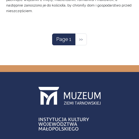
następnie zanoszono je do kościoła, by chroniły dom i gospodarstwo przed
nieszczęściem.
Pagination
Next page
Page 1
››