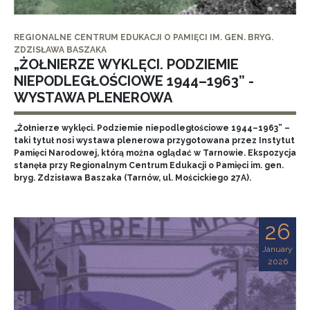
REGIONALNE CENTRUM EDUKACJI O PAMIĘCI IM. GEN. BRYG.
ZDZISŁAWA BASZAKA
„ŻOŁNIERZE WYKLĘCI. PODZIEMIE
NIEPODLEGŁOŚCIOWE 1944–1963” -
WYSTAWA PLENEROWA
„Żołnierze wyklęci. Podziemie niepodległościowe 1944–1963” –
taki tytuł nosi wystawa plenerowa przygotowana przez Instytut
Pamięci Narodowej, którą można oglądać w Tarnowie. Ekspozycja
stanęła przy Regionalnym Centrum Edukacji o Pamięci im. gen.
bryg. Zdzisława Baszaka (Tarnów, ul. Mościckiego 27A).
26
January
2026