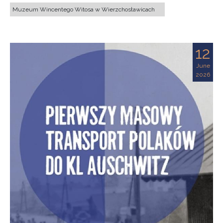
Muzeum Wincentego Witosa w Wierzchosławicach
12
June
2026