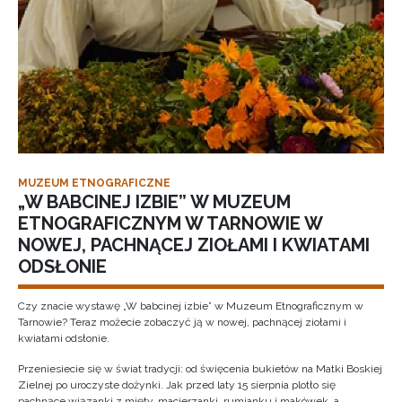
MUZEUM ETNOGRAFICZNE
„W BABCINEJ IZBIE” W MUZEUM
ETNOGRAFICZNYM W TARNOWIE W
NOWEJ, PACHNĄCEJ ZIOŁAMI I KWIATAMI
ODSŁONIE
Czy znacie wystawę „W babcinej izbie” w Muzeum Etnograficznym w
Tarnowie? Teraz możecie zobaczyć ją w nowej, pachnącej ziołami i
kwiatami odsłonie.
Przeniesiecie się w świat tradycji: od święcenia bukietów na Matki Boskiej
Zielnej po uroczyste dożynki. Jak przed laty 15 sierpnia plotło się
pachnące wiązanki z mięty, macierzanki, rumianku i makówek, a