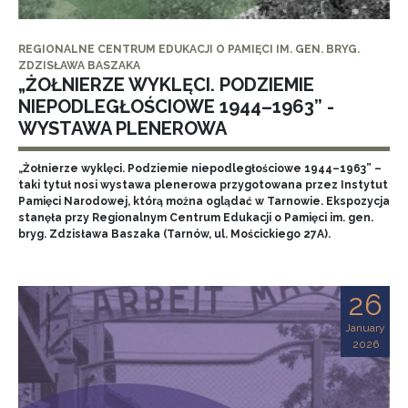
REGIONALNE CENTRUM EDUKACJI O PAMIĘCI IM. GEN. BRYG.
ZDZISŁAWA BASZAKA
„ŻOŁNIERZE WYKLĘCI. PODZIEMIE
NIEPODLEGŁOŚCIOWE 1944–1963” -
WYSTAWA PLENEROWA
„Żołnierze wyklęci. Podziemie niepodległościowe 1944–1963” –
taki tytuł nosi wystawa plenerowa przygotowana przez Instytut
Pamięci Narodowej, którą można oglądać w Tarnowie. Ekspozycja
stanęła przy Regionalnym Centrum Edukacji o Pamięci im. gen.
bryg. Zdzisława Baszaka (Tarnów, ul. Mościckiego 27A).
26
January
2026