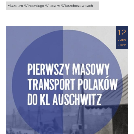
Muzeum Wincentego Witosa w Wierzchosławicach
12
June
2026