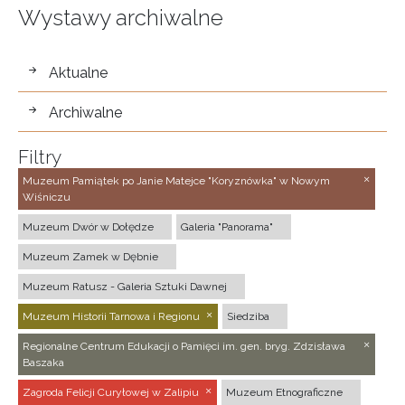
Wystawy archiwalne
wystawy
Aktualne
Archiwalne
Filtry
Muzeum Pamiątek po Janie Matejce "Koryznówka" w Nowym
Wiśniczu
Muzeum Dwór w Dołędze
Galeria "Panorama"
Muzeum Zamek w Dębnie
Muzeum Ratusz - Galeria Sztuki Dawnej
Muzeum Historii Tarnowa i Regionu
Siedziba
Regionalne Centrum Edukacji o Pamięci im. gen. bryg. Zdzisława
Baszaka
Zagroda Felicji Curyłowej w Zalipiu
Muzeum Etnograficzne