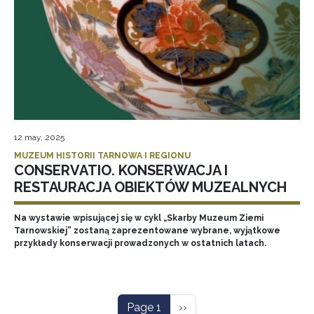
12 may, 2025
MUZEUM HISTORII TARNOWA I REGIONU
CONSERVATIO. KONSERWACJA I
RESTAURACJA OBIEKTÓW MUZEALNYCH
Na wystawie wpisującej się w cykl „Skarby Muzeum Ziemi
Tarnowskiej” zostaną zaprezentowane wybrane, wyjątkowe
przykłady konserwacji prowadzonych w ostatnich latach.
Pagination
Next page
Page 1
››