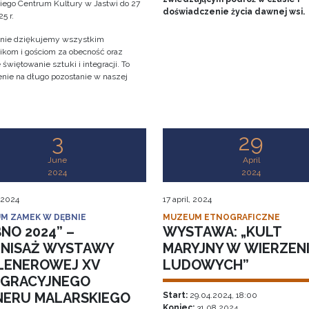
iego Centrum Kultury w Jastwi do 27
doświadczenie życia dawnej wsi.
5 r.
nie dziękujemy wszystkim
ikom i gościom za obecność oraz
świętowanie sztuki i integracji. To
nie na długo pozostanie w naszej
!
3
29
June
April
2024
2024
 2024
17 april, 2024
M ZAMEK W DĘBNIE
MUZEUM ETNOGRAFICZNE
NO 2024” –
WYSTAWA: „KULT
NISAŻ WYSTAWY
MARYJNY W WIERZEN
LENEROWEJ XV
LUDOWYCH”
EGRACYJNEGO
NERU MALARSKIEGO
Start:
29.04.2024, 18:00
Koniec:
31.08.2024