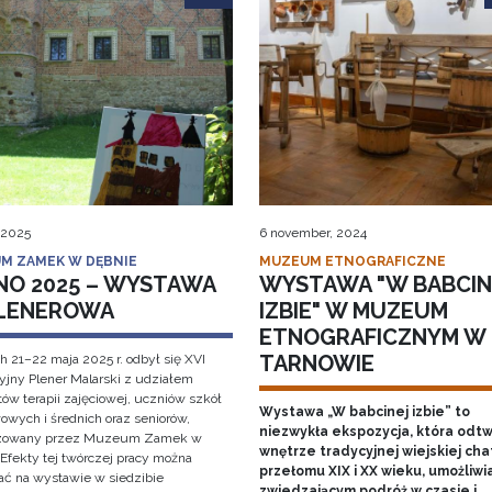
 2025
6 november, 2024
M ZAMEK W DĘBNIE
MUZEUM ETNOGRAFICZNE
NO 2025 – WYSTAWA
WYSTAWA "W BABCIN
LENEROWA
IZBIE" W MUZEUM
ETNOGRAFICZNYM W
TARNOWIE
h 21–22 maja 2025 r. odbył się XVI
cyjny Plener Malarski z udziałem
ów terapii zajęciowej, uczniów szkół
Wystawa „W babcinej izbie” to
owych i średnich oraz seniorów,
niezwykła ekspozycja, która odt
izowany przez Muzeum Zamek w
wnętrze tradycyjnej wiejskiej cha
 Efekty tej twórczej pracy można
przełomu XIX i XX wieku, umożliwi
ać na wystawie w siedzibie
zwiedzającym podróż w czasie i