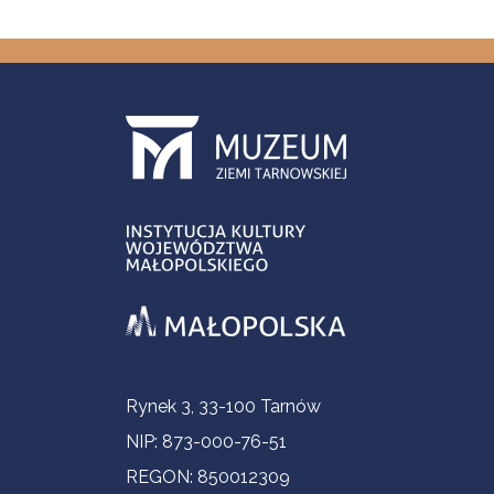
Contact Information
Rynek 3, 33-100 Tarnów
NIP: 873-000-76-51
REGON: 850012309