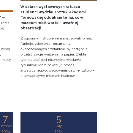
W salach wystawowych ratusza
studenci Wydziału Sztuki Akademii
” w
Tarnowskiej oddali się temu, co w
 Teraz
muzeum robić warto – uważnej
cej
obserwacji.
Z ogromnym skupieniem analizowali formę,
funkcję, zdobienia i ornamenty
ielnej
eksponowanych artefaktów, by następnie
5
przelać swoje wrażenia na papier. Efektem
z mięty,
tych działań jest niezwykła wystawa
rysunków, które pokazują proces
artystycznego odwzorowania dawnej sztuki –
z perspektywy młodych twórców.
7
5
October
July
2024
2024