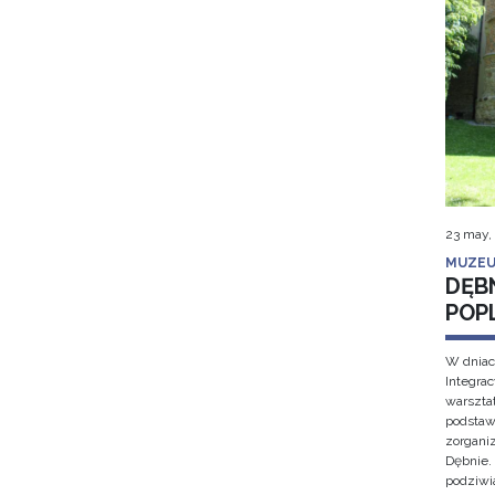
23 may,
MUZEU
DĘB
POP
W dniac
Integra
warsztat
podstaw
zorgan
Dębnie.
podziwi