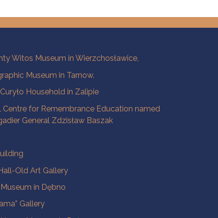
ty Witos Museum in Wierzchosławice,
raphic Museum in Tarnow.
a Curyło Household in Zalipie
l Centre for Remembrance Education named
igadier General Zdzisław Baszak
uilding
all-Old Art Gallery
e Museum in Dębno
ama” Gallery