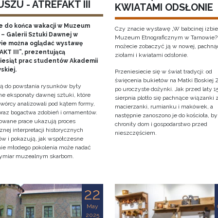
SZU - ATREFAKT III
KWIATAMI ODSŁONIE
e do końca wakacji w Muzeum
Czy znacie wystawę „W babcinej izbie
– Galerii Sztuki Dawnej w
Muzeum Etnograficznym w Tarnowie?
ie można oglądać wystawę
możecie zobaczyć ją w nowej, pachną
KT III”, prezentującą
ziołami i kwiatami odsłonie.
ziesiąt prac studentów Akademii
skiej.
Przeniesiecie się w świat tradycji: od
święcenia bukietów na Matki Boskiej Z
cją do powstania rysunków były
po uroczyste dożynki. Jak przed laty 1
e eksponaty dawnej sztuki, które
sierpnia plotło się pachnące wiązanki 
twórcy analizowali pod kątem formy,
macierzanki, rumianku i makówek, a
 oraz bogactwa zdobień i ornamentów.
następnie zanoszono je do kościoła, by
owane prace ukazują proces
chroniły dom i gospodarstwo przed
znej interpretacji historycznych
nieszczęściem.
tów i pokazują, jak współczesne
nie młodego pokolenia może nadać
ymiar muzealnym skarbom.
22
May
2025