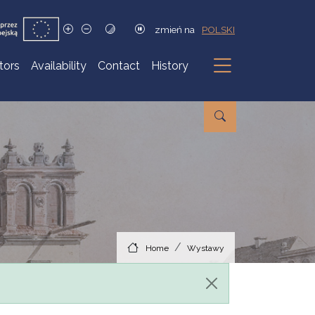
zmień na
POLSKI
itors
Availability
Contact
History
Submenu
Home
Wystawy