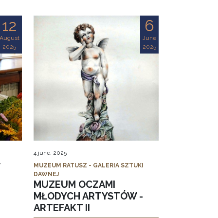
12
6
August
June
2025
2025
4 june, 2025
MUZEUM RATUSZ - GALERIA SZTUKI
DAWNEJ
MUZEUM OCZAMI
MŁODYCH ARTYSTÓW -
ARTEFAKT II