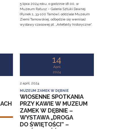
5 lipca 2024 roku, o godzinie 18.00, w
Muzeum Ratusz – Galeria Sztuki Dawnej
(Rynek 1, 33-100 Tarnów), oddziale Muzeum
Ziemi Tarnowskiej, odbędzie się wernisaż
wystawy czasowej pt. „Artefakty historyczne”.
14
April
2024
2 april, 2024
MUZEUM ZAMEK W DĘBNIE
WIOSENNE SPOTKANIA
IACH
PRZY KAWIE W MUZEUM
ZAMEK W DĘBNIE –
WYSTAWA „DROGA
DO ŚWIĘTOŚCI” –