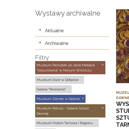
Wystawy archiwalne
wystawy
Aktualne
Archiwalne
Filtry
Muzeum Pamiątek po Janie Matejce
"Koryznówka" w Nowym Wiśniczu
Muzeum Dwór w Dołędze
Galeria "Panorama"
MUZEU
DAWNE
Muzeum Zamek w Dębnie
WYS
Muzeum Ratusz - Galeria Sztuki
STU
Dawnej
SZTU
Muzeum Historii Tarnowa i Regionu
TAR