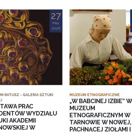
27
May
2026
M RATUSZ - GALERIA SZTUKI
MUZEUM ETNOGRAFICZNE
„W BABCINEJ IZBIE” W
J
TAWA PRAC
MUZEUM
DENTÓW WYDZIAŁU
ETNOGRAFICZNYM W
KI AKADEMII
TARNOWIE W NOWEJ,
NOWSKIEJ W
PACHNĄCEJ ZIOŁAMI I