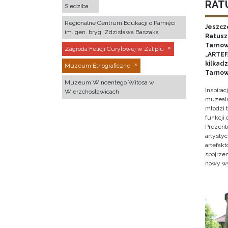
RATU
Siedziba
Regionalne Centrum Edukacji o Pamięci
Jeszcz
im. gen. bryg. Zdzisława Baszaka
Ratusz 
Tarnow
Zagroda Felicji Curyłowej w Zalipiu
„ARTEFA
kilkad
Muzeum Etnograficzne
Tarnow
Muzeum Wincentego Witosa w
Inspira
Wierzchosławicach
muzealn
młodzi 
funkcji
Prezent
artystyc
artefak
spojrze
nowy w