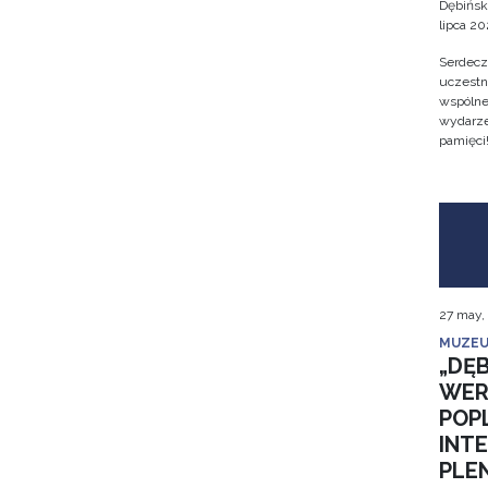
Dębińsk
lipca 202
Serdecz
uczestn
wspólne 
wydarze
pamięci
27 may,
MUZEU
„DĘB
WER
POP
INT
PLE