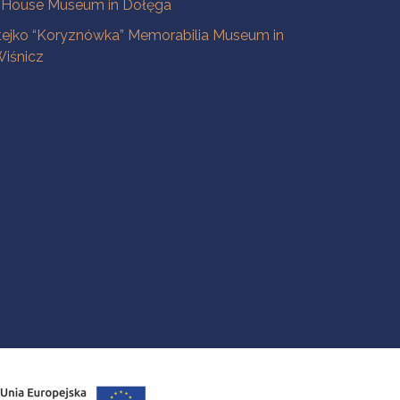
 House Museum in Dołęga
tejko “Koryznówka” Memorabilia Museum in
iśnicz