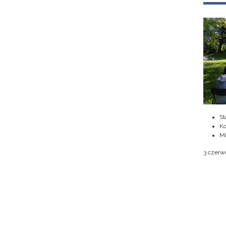
St
Ko
M
3 czerwc