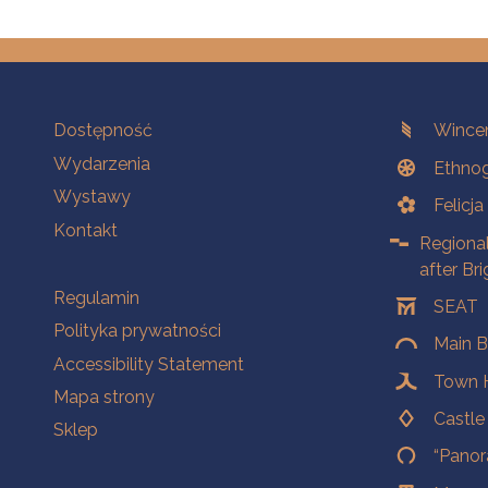
Na skróty.
Branches
Dostępność
Wincen
Wydarzenia
Ethnog
Wystawy
Felicj
Kontakt
Regiona
after Br
Na skróty.
Regulamin
SEAT
Polityka prywatności
Main B
Accessibility Statement
Town H
Mapa strony
Castl
Sklep
“Panor