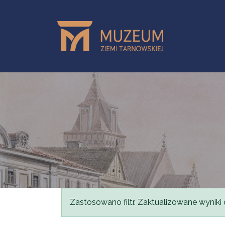
Skip to main content
Status message
Zastosowano filtr. Zaktualizowane wyniki 