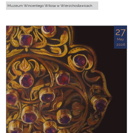
Muzeum Wincentego Witosa w Wierzchosławicach
27
May
2026