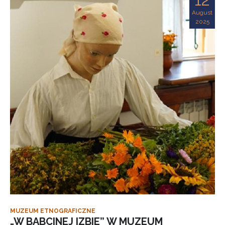
August
2025
MUZEUM ETNOGRAFICZNE
„W BABCINEJ IZBIE” W MUZEUM