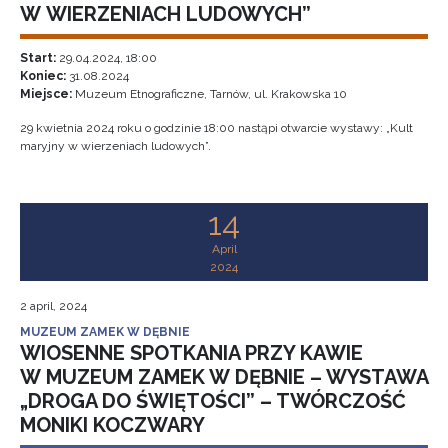
W WIERZENIACH LUDOWYCH”
Start:
29.04.2024, 18:00
Koniec:
31.08.2024
Miejsce:
Muzeum Etnograficzne, Tarnów, ul. Krakowska 10
29 kwietnia 2024 roku o godzinie 18:00 nastąpi otwarcie wystawy: „Kult
maryjny w wierzeniach ludowych”.
14
April
2024
2 april, 2024
MUZEUM ZAMEK W DĘBNIE
WIOSENNE SPOTKANIA PRZY KAWIE
W MUZEUM ZAMEK W DĘBNIE – WYSTAWA
„DROGA DO ŚWIĘTOŚCI” – TWÓRCZOŚĆ
MONIKI KOCZWARY