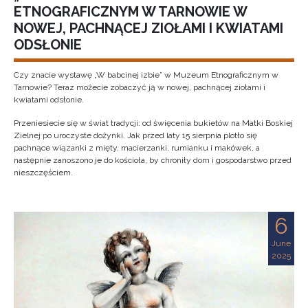
ETNOGRAFICZNYM W TARNOWIE W
NOWEJ, PACHNĄCEJ ZIOŁAMI I KWIATAMI
ODSŁONIE
Czy znacie wystawę „W babcinej izbie” w Muzeum Etnograficznym w
Tarnowie? Teraz możecie zobaczyć ją w nowej, pachnącej ziołami i
kwiatami odsłonie.
Przeniesiecie się w świat tradycji: od święcenia bukietów na Matki Boskiej
Zielnej po uroczyste dożynki. Jak przed laty 15 sierpnia plotło się
pachnące wiązanki z mięty, macierzanki, rumianku i makówek, a
następnie zanoszono je do kościoła, by chroniły dom i gospodarstwo przed
nieszczęściem.
6
June
2025