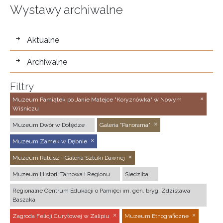
Wystawy archiwalne
wystawy
Aktualne
Archiwalne
Filtry
Muzeum Pamiątek po Janie Matejce "Koryznówka" w Nowym
Wiśniczu
Muzeum Dwór w Dołędze
Galeria "Panorama"
Muzeum Zamek w Dębnie
Muzeum Ratusz - Galeria Sztuki Dawnej
Muzeum Historii Tarnowa i Regionu
Siedziba
Regionalne Centrum Edukacji o Pamięci im. gen. bryg. Zdzisława
Baszaka
Zagroda Felicji Curyłowej w Zalipiu
Muzeum Etnograficzne