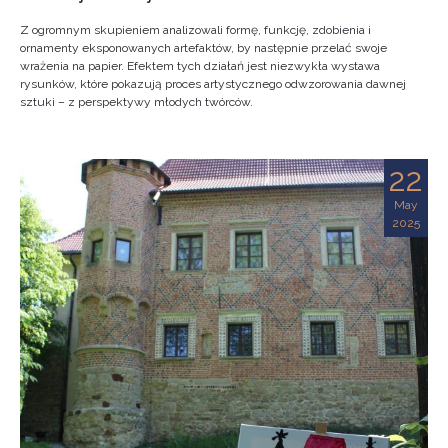
Z ogromnym skupieniem analizowali formę, funkcję, zdobienia i
ornamenty eksponowanych artefaktów, by następnie przelać swoje
wrażenia na papier. Efektem tych działań jest niezwykła wystawa
rysunków, które pokazują proces artystycznego odwzorowania dawnej
sztuki – z perspektywy młodych twórców.
22
May
2025