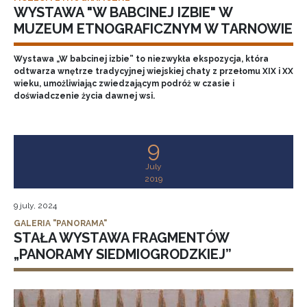
WYSTAWA "W BABCINEJ IZBIE" W
MUZEUM ETNOGRAFICZNYM W TARNOWIE
Wystawa „W babcinej izbie” to niezwykła ekspozycja, która
odtwarza wnętrze tradycyjnej wiejskiej chaty z przełomu XIX i XX
wieku, umożliwiając zwiedzającym podróż w czasie i
doświadczenie życia dawnej wsi.
9
July
2019
9 july, 2024
GALERIA "PANORAMA"
STAŁA WYSTAWA FRAGMENTÓW
„PANORAMY SIEDMIOGRODZKIEJ”