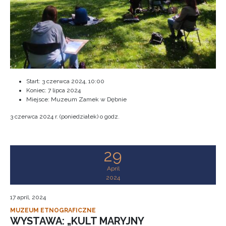
Start:
3 czerwca 2024, 10:00
Koniec:
7 lipca 2024
Miejsce: Muzeum Zamek w Dębnie
3 czerwca 2024 r. (poniedziałek) o godz.
29
April
2024
17 april, 2024
MUZEUM ETNOGRAFICZNE
WYSTAWA: „KULT MARYJNY