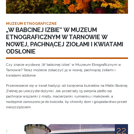
MUZEUM ETNOGRAFICZNE
„W BABCINEJ IZBIE” W MUZEUM
ETNOGRAFICZNYM W TARNOWIE W
NOWEJ, PACHNĄCEJ ZIOŁAMI I KWIATAMI
ODSŁONIE
Czy znacie wystawę „W babcinej izbie” w Muzeum Etnograficznym w
Tarnowie? Teraz możecie zobaczyć ją w nowej, pachnącej ziołami i
kwiatami odsłonie.
Przeniesiecie się w świat tradycji: od święcenia bukietów na Matki Boskiej
Zielnej po uroczyste dożynki. Jak przed laty 15 sierpnia plotło się
pachnące wiązanki z mięty, macierzanki, rumianku i makówek, a
następnie zanoszono je do kościoła, by chroniły dom i gospodarstwo przed
nieszczęściem.
22