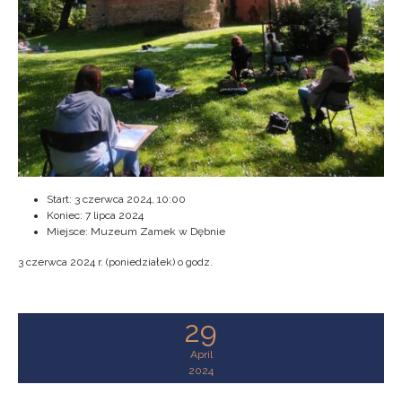
Start:
3 czerwca 2024, 10:00
Koniec:
7 lipca 2024
Miejsce: Muzeum Zamek w Dębnie
3 czerwca 2024 r. (poniedziałek) o godz.
29
April
2024