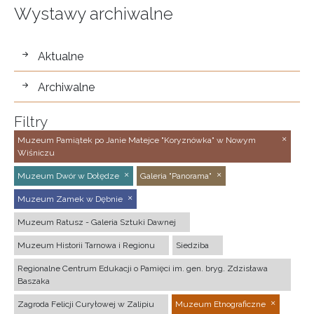
Wystawy archiwalne
wystawy
Aktualne
Archiwalne
Filtry
Muzeum Pamiątek po Janie Matejce "Koryznówka" w Nowym
Wiśniczu
Muzeum Dwór w Dołędze
Galeria "Panorama"
Muzeum Zamek w Dębnie
Muzeum Ratusz - Galeria Sztuki Dawnej
Muzeum Historii Tarnowa i Regionu
Siedziba
Regionalne Centrum Edukacji o Pamięci im. gen. bryg. Zdzisława
Baszaka
Zagroda Felicji Curyłowej w Zalipiu
Muzeum Etnograficzne