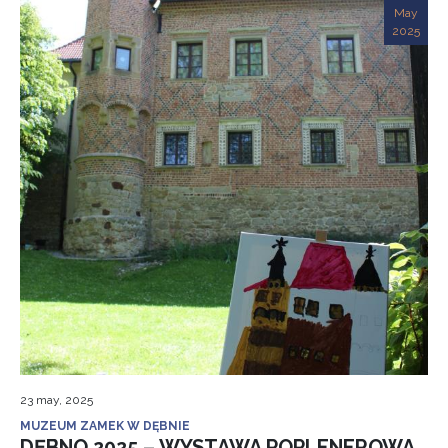
May
2025
23 may, 2025
MUZEUM ZAMEK W DĘBNIE
DĘBNO 2025 – WYSTAWA POPLENEROWA