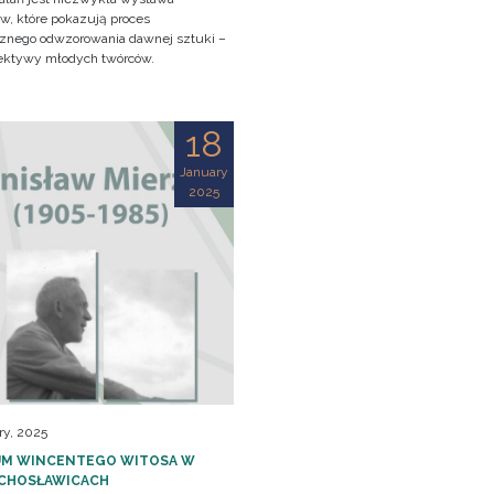
w, które pokazują proces
cznego odwzorowania dawnej sztuki –
ektywy młodych twórców.
18
January
2025
ry, 2025
M WINCENTEGO WITOSA W
CHOSŁAWICACH