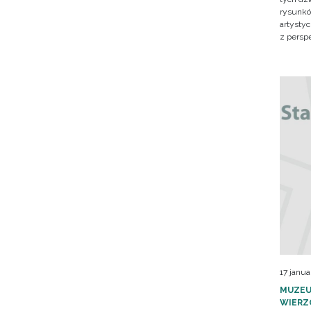
rysunkó
artysty
z persp
17 janua
MUZEU
WIERZ