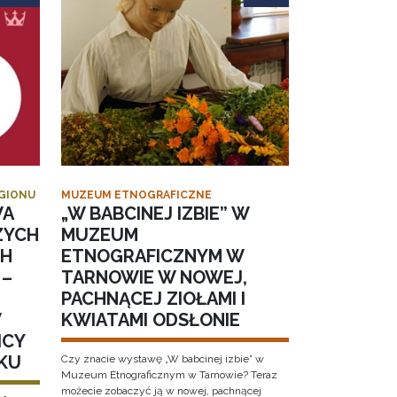
EGIONU
MUZEUM ETNOGRAFICZNE
WA
„W BABCINEJ IZBIE” W
ZYCH
MUZEUM
CH
ETNOGRAFICZNYM W
 –
TARNOWIE W NOWEJ,
PACHNĄCEJ ZIOŁAMI I
W
KWIATAMI ODSŁONIE
ICY
KU
Czy znacie wystawę „W babcinej izbie” w
Muzeum Etnograficznym w Tarnowie? Teraz
możecie zobaczyć ją w nowej, pachnącej