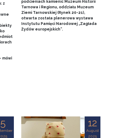
podcieniach kamienic Muzeum Historii
. z
Tarnowa i Regionu, oddziału Muzeum
Ziemi Tarnowskiej (Rynek 20-21),
dawne
otwarta została plenerowa wystawa
Instytutu Pamięci Narodowej „Zagłada
biekty
Żydów europejskich”.
ako
edmiot
iorach
- mówi
5
12
tember
August
2025
2025