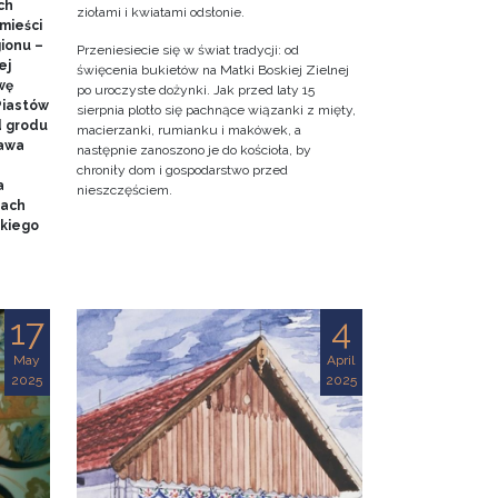
ch
ziołami i kwiatami odsłonie.
mieści
gionu –
Przeniesiecie się w świat tradycji: od
ej
święcenia bukietów na Matki Boskiej Zielnej
wę
po uroczyste dożynki. Jak przed laty 15
Piastów
sierpnia plotło się pachnące wiązanki z mięty,
d grodu
macierzanki, rumianku i makówek, a
tawa
następnie zanoszono je do kościoła, by
chroniły dom i gospodarstwo przed
a
nieszczęściem.
mach
kiego
17
4
May
April
2025
2025