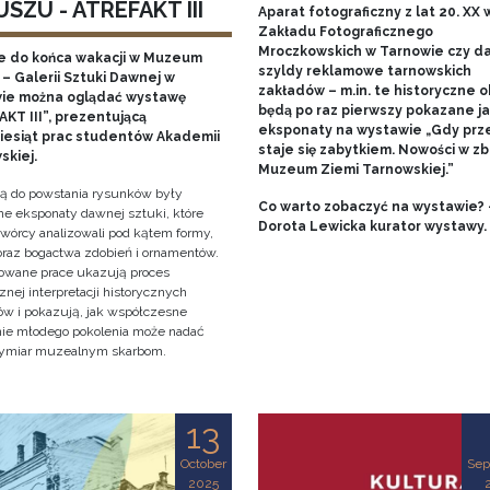
SZU - ATREFAKT III
Aparat fotograficzny z lat 20. XX w
Zakładu Fotograficznego
Mroczkowskich w Tarnowie czy 
e do końca wakacji w Muzeum
szyldy reklamowe tarnowskich
– Galerii Sztuki Dawnej w
zakładów – m.in. te historyczne o
ie można oglądać wystawę
będą po raz pierwszy pokazane j
KT III”, prezentującą
eksponaty na wystawie „Gdy prz
ziesiąt prac studentów Akademii
staje się zabytkiem. Nowości w zb
skiej.
Muzeum Ziemi Tarnowskiej.”
cją do powstania rysunków były
Co warto zobaczyć na wystawie? 
e eksponaty dawnej sztuki, które
Dorota Lewicka kurator wystawy.
twórcy analizowali pod kątem formy,
 oraz bogactwa zdobień i ornamentów.
owane prace ukazują proces
znej interpretacji historycznych
tów i pokazują, jak współczesne
nie młodego pokolenia może nadać
ymiar muzealnym skarbom.
13
October
Sep
2025