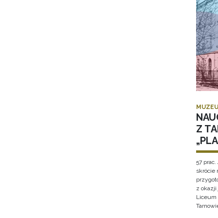
MUZEU
NAU
Z T
„PL
57 prac. 
skrócie
przygot
z okazj
Liceum 
Tarnowi