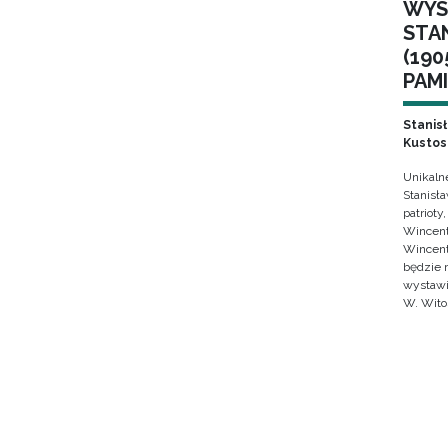
WYS
STA
(190
PAMI
Stanis
Kustos
Unikaln
Stanisł
patrioty
Wincent
Wincent
będzie 
wystawi
W. Wito
Pagin