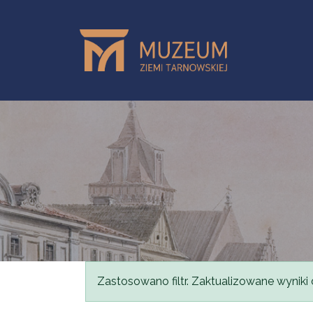
Skip to main content
Status message
Zastosowano filtr. Zaktualizowane wyniki 