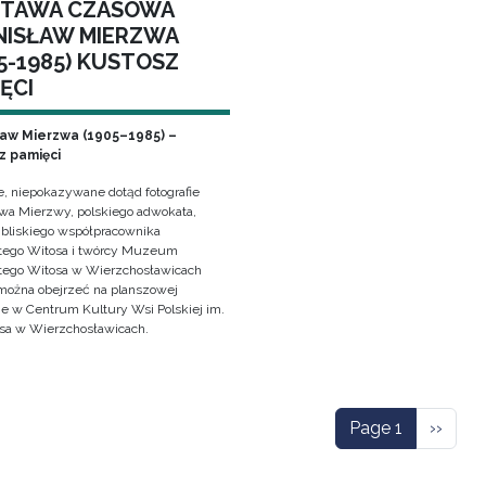
TAWA CZASOWA
NISŁAW MIERZWA
5-1985) KUSTOSZ
ĘCI
ław Mierzwa (1905–1985) –
z pamięci
e, niepokazywane dotąd fotografie
awa Mierzwy, polskiego adwokata,
, bliskiego współpracownika
ego Witosa i twórcy Muzeum
ego Witosa w Wierzchosławicach
można obejrzeć na planszowej
e w Centrum Kultury Wsi Polskiej im.
sa w Wierzchosławicach.
ation
Next p
Page 1
››