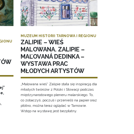
MUZEUM HISTORII TARNOWA I REGIONU
ZALIPIE – WIEŚ
EGIONU
MALOWANA. ZALIPIE –
MAĽOVANÁ DEDINKA –
TÓW
WYSTAWA PRAC
MŁODYCH ARTYSTÓW
„Malowana wieś” Zalipie stała się inspiracją dla
ej”
młodych twórców z Polski i Słowacji podczas
e,
międzynarodowego pleneru malarskiego. To,
co zobaczyli, poczuli i przenieśli na papier oraz
h.
płótno, można teraz oglądać w Tarnowie.
Wstęp na wystawę jest bezpłatny.