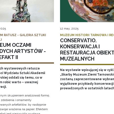
 2025
12 may, 2025
M RATUSZ - GALERIA SZTUKI
MUZEUM HISTORII TARNOWA I R
CONSERVATIO.
J
EUM OCZAMI
KONSERWACJA I
DYCH ARTYSTÓW -
RESTAURACJA OBIEK
FAKT II
MUZEALNYCH
ch wystawowych ratusza
Na wystawie wpisującej się w cykl
ci Wydziału Sztuki Akademii
„Skarby Muzeum Ziemi Tarnowski
kiej oddali się temu, co w
zostaną zaprezentowane wybran
 robić warto – uważnej
wyjątkowe przykłady konserwacji
acji.
prowadzonych w ostatnich latac
nym skupieniem analizowali formę,
, zdobienia i ornamenty
wanych artefaktów, by następnie
 swoje wrażenia na papier. Efektem
iałań jest niezwykła wystawa