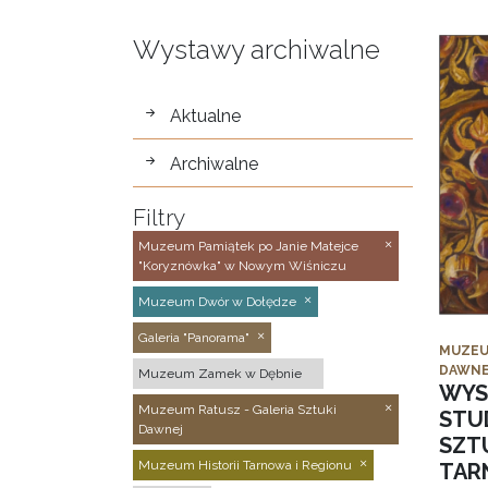
Wystawy archiwalne
wystawy
Aktualne
Archiwalne
Filtry
Muzeum Pamiątek po Janie Matejce
"Koryznówka" w Nowym Wiśniczu
Muzeum Dwór w Dołędze
Galeria "Panorama"
MUZEU
DAWNE
Muzeum Zamek w Dębnie
WYS
Muzeum Ratusz - Galeria Sztuki
STU
Dawnej
SZTU
Muzeum Historii Tarnowa i Regionu
TAR