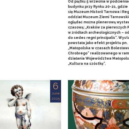
Od piątku 5 września w podcienia
budynku przy Rynku 20-21, gdzie 
się Muzeum Historii Tarnowa i Re
oddział Muzeum Ziemi Tarnowski
oglądać można plenerową wysta
czasową: „Kraków za pierwszych 
w źródłach archeologicznych – o
do sedes regni principalis”. Wys
powstała jako efekt projektu pn.
„Małopolska w czasach Bolesław
Chrobrego” realizowanego w ra
działania Województwa Małopols
„Kultura na szóstkę”.
6
June
2025