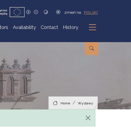
zmień na
POLSKI
itors
Availability
Contact
History
Submenu
Home
Wystawy