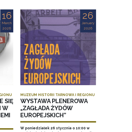
16
26
March
January
2026
2026
EGIONU
MUZEUM HISTORII TARNOWA I REGIONU
E SIĘ
WYSTAWA PLENEROWA
I W
„ZAGŁADA ŻYDÓW
EMI
EUROPEJSKICH”
W poniedziałek 26 stycznia o 10:00 w