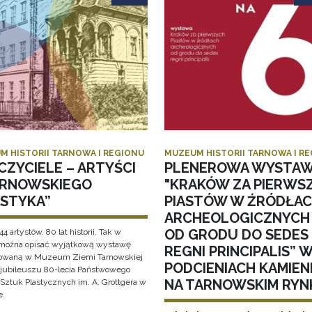
M HISTORII TARNOWA I REGIONU
MUZEUM HISTORII TARNOWA I R
CZYCIELE – ARTYŚCI
PLENEROWA WYSTA
ARNOWSKIEGO
"KRAKÓW ZA PIERWS
ASTYKA”
PIASTÓW W ŹRÓDŁA
ARCHEOLOGICZNYCH
OD GRODU DO SEDES
44 artystów. 80 lat historii. Tak w
 można opisać wyjątkową wystawę
REGNI PRINCIPALIS” 
owaną w Muzeum Ziemi Tarnowskiej
PODCIENIACH KAMIEN
i jubileuszu 80-lecia Państwowego
NA TARNOWSKIM RYN
Sztuk Plastycznych im. A. Grottgera w
e.