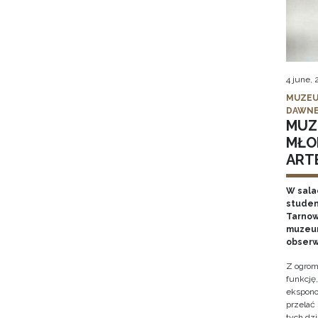
4 june,
MUZEU
DAWNE
MUZ
MŁO
ARTE
W sala
studen
Tarnows
muzeum
obserw
Z ogrom
funkcję
ekspono
przelać
tych dz