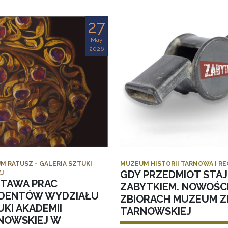
27
May
2026
M RATUSZ - GALERIA SZTUKI
MUZEUM HISTORII TARNOWA I R
GDY PRZEDMIOT STAJ
J
TAWA PRAC
ZABYTKIEM. NOWOŚC
DENTÓW WYDZIAŁU
ZBIORACH MUZEUM ZI
KI AKADEMII
TARNOWSKIEJ
NOWSKIEJ W