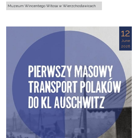
Muzeum Wincentego Witosa w Wierzchosławicach
12
June
2026