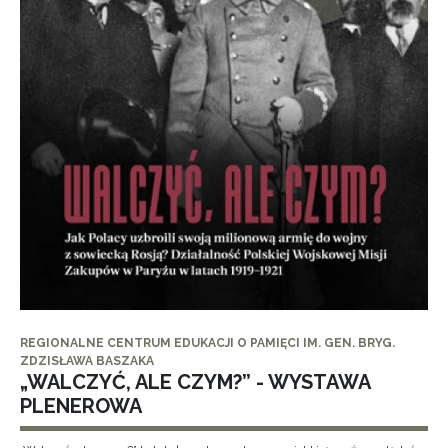
REGIONALNE CENTRUM EDUKACJI O PAMIĘCI IM. GEN. BRYG.
ZDZISŁAWA BASZAKA
„WALCZYĆ, ALE CZYM?” - WYSTAWA
PLENEROWA