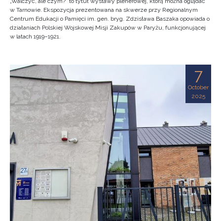
„Walczyć, ale czym?” to tytuł wystawy plenerowej, którą można oglądać
w Tarnowie. Ekspozycja prezentowana na skwerze przy Regionalnym
Centrum Edukacji o Pamięci im. gen. bryg. Zdzisława Baszaka opowiada o
działaniach Polskiej Wojskowej Misji Zakupów w Paryżu, funkcjonującej
w latach 1919–1921.
7
October
2025