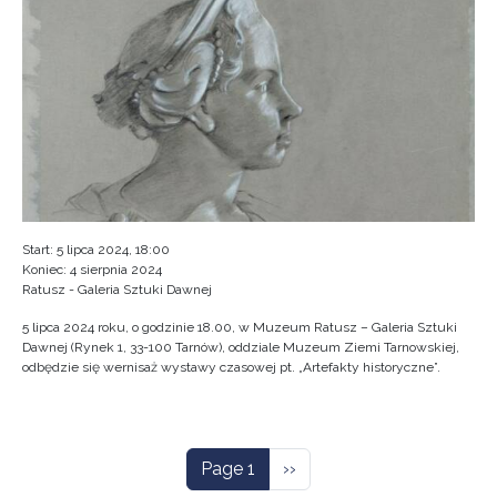
Start: 5 lipca 2024, 18:00
Koniec: 4 sierpnia 2024
Ratusz - Galeria Sztuki Dawnej
5 lipca 2024 roku, o godzinie 18.00, w Muzeum Ratusz – Galeria Sztuki
Dawnej (Rynek 1, 33-100 Tarnów), oddziale Muzeum Ziemi Tarnowskiej,
odbędzie się wernisaż wystawy czasowej pt. „Artefakty historyczne”.
Pagination
Next page
Page 1
››