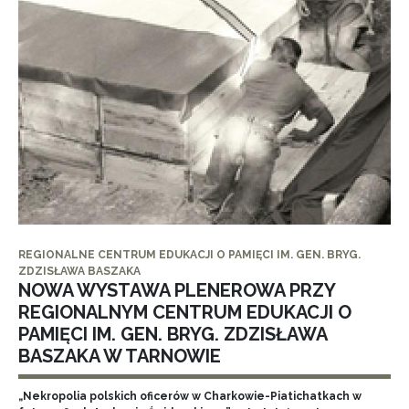
REGIONALNE CENTRUM EDUKACJI O PAMIĘCI IM. GEN. BRYG.
ZDZISŁAWA BASZAKA
NOWA WYSTAWA PLENEROWA PRZY
REGIONALNYM CENTRUM EDUKACJI O
PAMIĘCI IM. GEN. BRYG. ZDZISŁAWA
BASZAKA W TARNOWIE
„Nekropolia polskich oficerów w Charkowie-Piatichatkach w