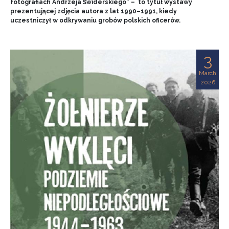
fotografiach Andrzeja Świderskiego” – to tytuł wystawy
prezentującej zdjęcia autora z lat 1990–1991, kiedy
uczestniczył w odkrywaniu grobów polskich oficerów.
3
March
2026