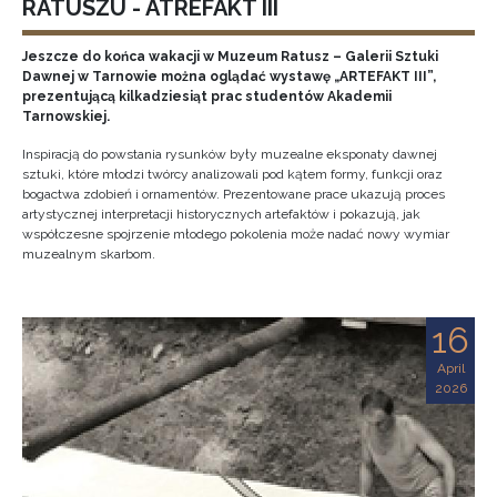
RATUSZU - ATREFAKT III
Jeszcze do końca wakacji w Muzeum Ratusz – Galerii Sztuki
Dawnej w Tarnowie można oglądać wystawę „ARTEFAKT III”,
prezentującą kilkadziesiąt prac studentów Akademii
Tarnowskiej.
Inspiracją do powstania rysunków były muzealne eksponaty dawnej
sztuki, które młodzi twórcy analizowali pod kątem formy, funkcji oraz
bogactwa zdobień i ornamentów. Prezentowane prace ukazują proces
artystycznej interpretacji historycznych artefaktów i pokazują, jak
współczesne spojrzenie młodego pokolenia może nadać nowy wymiar
muzealnym skarbom.
16
April
2026