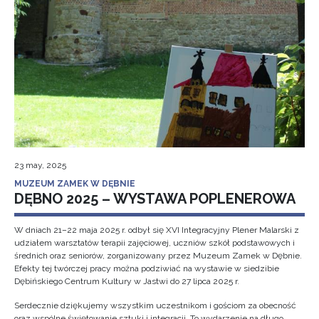
23 may, 2025
MUZEUM ZAMEK W DĘBNIE
DĘBNO 2025 – WYSTAWA POPLENEROWA
W dniach 21–22 maja 2025 r. odbył się XVI Integracyjny Plener Malarski z
udziałem warsztatów terapii zajęciowej, uczniów szkół podstawowych i
średnich oraz seniorów, zorganizowany przez Muzeum Zamek w Dębnie.
Efekty tej twórczej pracy można podziwiać na wystawie w siedzibie
Dębińskiego Centrum Kultury w Jastwi do 27 lipca 2025 r.
Serdecznie dziękujemy wszystkim uczestnikom i gościom za obecność
oraz wspólne świętowanie sztuki i integracji. To wydarzenie na długo