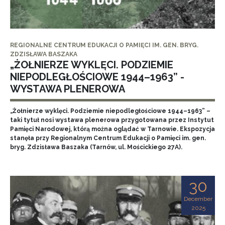
REGIONALNE CENTRUM EDUKACJI O PAMIĘCI IM. GEN. BRYG.
ZDZISŁAWA BASZAKA
„ŻOŁNIERZE WYKLĘCI. PODZIEMIE
NIEPODLEGŁOŚCIOWE 1944–1963” -
WYSTAWA PLENEROWA
„Żołnierze wyklęci. Podziemie niepodległościowe 1944–1963” –
taki tytuł nosi wystawa plenerowa przygotowana przez Instytut
Pamięci Narodowej, którą można oglądać w Tarnowie. Ekspozycja
stanęła przy Regionalnym Centrum Edukacji o Pamięci im. gen.
bryg. Zdzisława Baszaka (Tarnów, ul. Mościckiego 27A).
30
December
2025