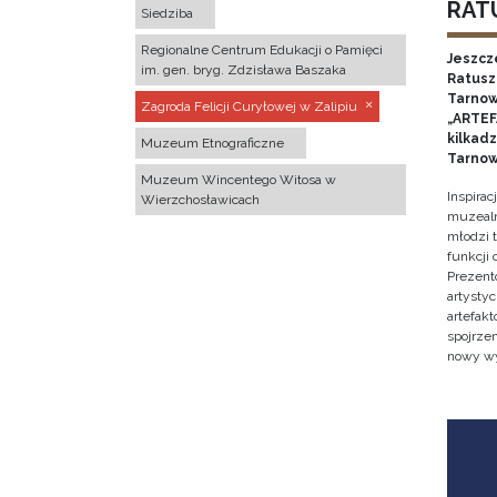
RATU
Siedziba
Regionalne Centrum Edukacji o Pamięci
Jeszcz
im. gen. bryg. Zdzisława Baszaka
Ratusz 
Tarnow
Zagroda Felicji Curyłowej w Zalipiu
„ARTEFA
kilkad
Muzeum Etnograficzne
Tarnow
Muzeum Wincentego Witosa w
Inspira
Wierzchosławicach
muzealn
młodzi 
funkcji
Prezent
artystyc
artefak
spojrze
nowy w