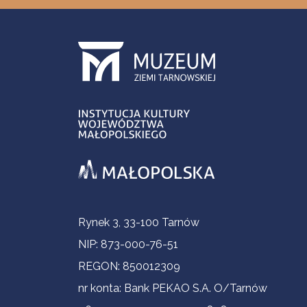
Contact Information
Rynek 3, 33-100 Tarnów
NIP: 873-000-76-51
REGON: 850012309
nr konta: Bank PEKAO S.A. O/Tarnów