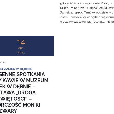
5 lipca 2024 roku, o godzinie 18.00, w
Muzeum Ratusz – Galeria Sztuki Daw
(Rynek 1, 33-100 Tarnów), oddziale 
Ziemi Tarnowskiej, odbędzie się werni
wystawy czasowej pt. „Artefakty histo
14
April
2024
 2024
M ZAMEK W DĘBNIE
SENNE SPOTKANIA
Y KAWIE W MUZEUM
EK W DĘBNIE –
TAWA „DROGA
ŚWIĘTOŚCI” –
RCZOŚĆ MONIKI
ZWARY