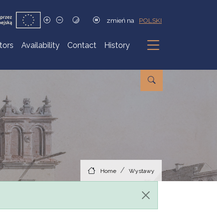
zmień na
POLSKI
itors
Availability
Contact
History
Submenu
Home
Wystawy