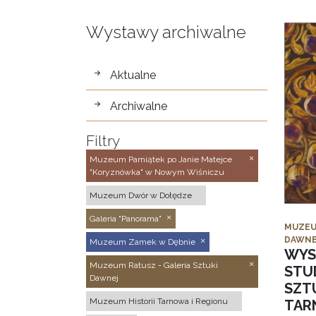
Wystawy archiwalne
wystawy
Aktualne
Archiwalne
Filtry
Muzeum Pamiątek po Janie Matejce
"Koryznówka" w Nowym Wiśniczu
Muzeum Dwór w Dołędze
Galeria "Panorama"
MUZEU
DAWNE
Muzeum Zamek w Dębnie
WYS
Muzeum Ratusz - Galeria Sztuki
STU
Dawnej
SZTU
Muzeum Historii Tarnowa i Regionu
TAR