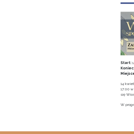
Start:
1
Koniec
Miejsc
14 kwiet
17:00 
się Wio
W progr