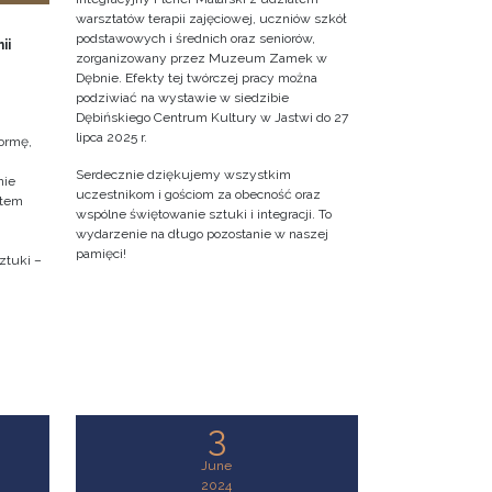
warsztatów terapii zajęciowej, uczniów szkół
podstawowych i średnich oraz seniorów,
ii
zorganizowany przez Muzeum Zamek w
Dębnie. Efekty tej twórczej pracy można
podziwiać na wystawie w siedzibie
Dębińskiego Centrum Kultury w Jastwi do 27
lipca 2025 r.
ormę,
Serdecznie dziękujemy wszystkim
nie
uczestnikom i gościom za obecność oraz
ktem
wspólne świętowanie sztuki i integracji. To
wydarzenie na długo pozostanie w naszej
pamięci!
ztuki –
3
June
2024