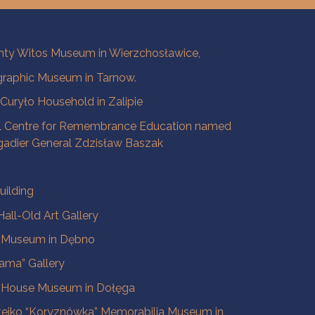
ty Witos Museum in Wierzchosławice,
raphic Museum in Tarnow.
a Curyło Household in Zalipie
l Centre for Remembrance Education named
igadier General Zdzisław Baszak
uilding
all-Old Art Gallery
e Museum in Dębno
ama” Gallery
 House Museum in Dołęga
tejko “Koryznówka” Memorabilia Museum in