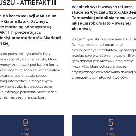
SZU - ATREFAKT III
W salach wystawowych ratusza
studenci Wydziału Sztuki Akadem
e do końca wakacji w Muzeum
Tarnowskiej oddali się temu, co w
– Galerii Sztuki Dawnej w
muzeum robić warto – uważnej
ie można oglądać wystawę
obserwacji.
KT III”, prezentującą
ziesiąt prac studentów Akademii
Z ogromnym skupieniem analizowali f
skiej.
funkcję, zdobienia i ornamenty
eksponowanych artefaktów, by następ
cją do powstania rysunków były
przelać swoje wrażenia na papier. Efe
e eksponaty dawnej sztuki, które
tych działań jest niezwykła wystawa
twórcy analizowali pod kątem formy,
rysunków, które pokazują proces
 oraz bogactwa zdobień i ornamentów.
artystycznego odwzorowania dawnej s
owane prace ukazują proces
z perspektywy młodych twórców.
znej interpretacji historycznych
tów i pokazują, jak współczesne
nie młodego pokolenia może nadać
ymiar muzealnym skarbom.
9
5
July
July
2019
2024