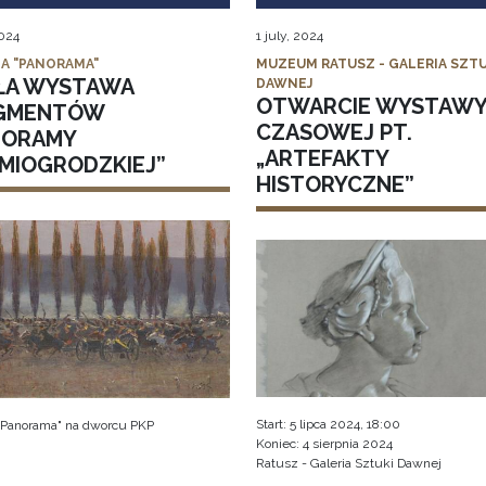
2024
1 july, 2024
IA "PANORAMA"
MUZEUM RATUSZ - GALERIA SZTU
ŁA WYSTAWA
DAWNEJ
OTWARCIE WYSTAW
GMENTÓW
CZASOWEJ PT.
NORAMY
„ARTEFAKTY
DMIOGRODZKIEJ”
HISTORYCZNE”
Start: 5 lipca 2024, 18:00
 "Panorama" na dworcu PKP
Koniec: 4 sierpnia 2024
Ratusz - Galeria Sztuki Dawnej