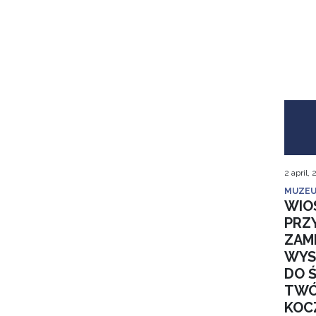
2 april,
MUZEU
WIO
PRZ
ZAM
WYS
DO 
TWÓ
KOC