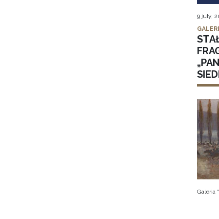
9 july, 
GALER
STA
FRA
„PA
SIE
Galeria