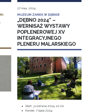
27 may, 2024
KI
MUZEUM ZAMEK W DĘBNIE
„DĘBNO 2024” –
Y
WERNISAŻ WYSTAWY
POPLENEROWEJ XV
INTEGRACYJNEGO
PLENERU MALARSKIEGO
Start:
3 czerwca 2024, 10:00
Koniec:
7 lipca 2024