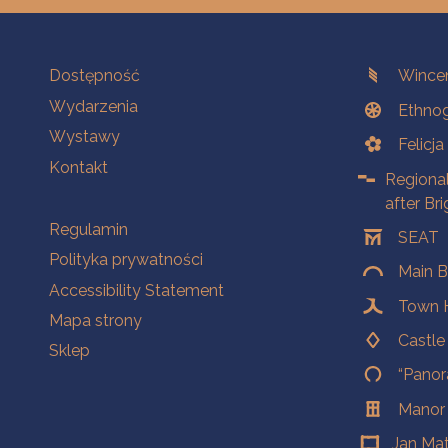
Na skróty.
Branches
Dostępność
Wincen
Wydarzenia
Ethnog
Wystawy
Felicj
Kontakt
Regiona
after Br
Na skróty.
Regulamin
SEAT
Polityka prywatności
Main B
Accessibility Statement
Town H
Mapa strony
Castl
Sklep
“Panor
Manor
Jan Ma