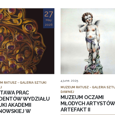
27
May
2026
4 june, 2025
M RATUSZ - GALERIA SZTUKI
J
MUZEUM RATUSZ - GALERIA SZTU
TAWA PRAC
DAWNEJ
MUZEUM OCZAMI
DENTÓW WYDZIAŁU
MŁODYCH ARTYSTÓW
KI AKADEMII
ARTEFAKT II
NOWSKIEJ W