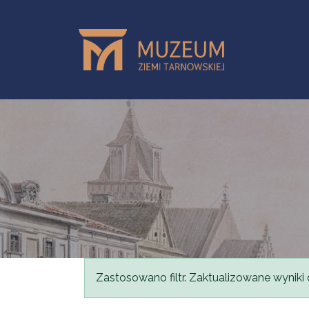
Skip to main content
Status message
Zastosowano filtr. Zaktualizowane wyniki 