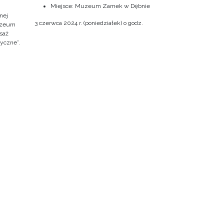
Miejsce: Muzeum Zamek w Dębnie
nej
3 czerwca 2024 r. (poniedziałek) o godz.
Muzeum
saż
ryczne”.