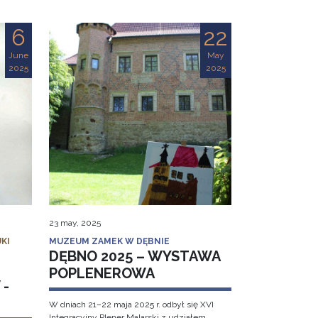
6
22
June
May
2025
2025
23 may, 2025
KI
MUZEUM ZAMEK W DĘBNIE
DĘBNO 2025 – WYSTAWA
POPLENEROWA
 -
W dniach 21–22 maja 2025 r. odbył się XVI
Integracyjny Plener Malarski z udziałem