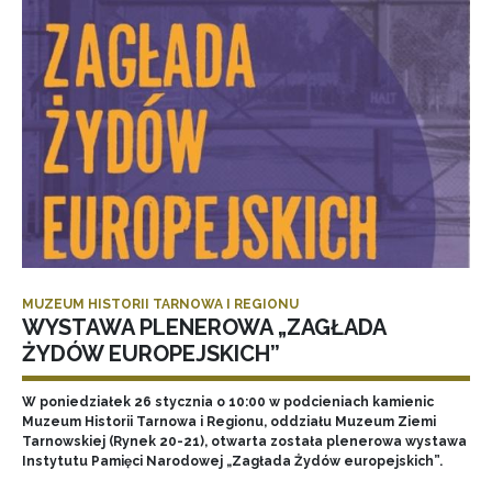
MUZEUM HISTORII TARNOWA I REGIONU
WYSTAWA PLENEROWA „ZAGŁADA
ŻYDÓW EUROPEJSKICH”
W poniedziałek 26 stycznia o 10:00 w podcieniach kamienic
Muzeum Historii Tarnowa i Regionu, oddziału Muzeum Ziemi
Tarnowskiej (Rynek 20-21), otwarta została plenerowa wystawa
Instytutu Pamięci Narodowej „Zagłada Żydów europejskich”.