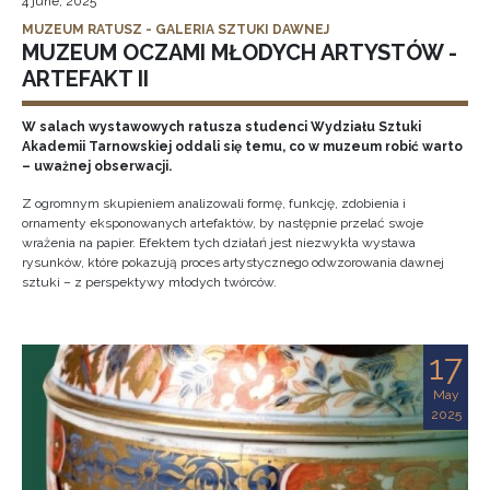
4 june, 2025
MUZEUM RATUSZ - GALERIA SZTUKI DAWNEJ
MUZEUM OCZAMI MŁODYCH ARTYSTÓW -
ARTEFAKT II
W salach wystawowych ratusza studenci Wydziału Sztuki
Akademii Tarnowskiej oddali się temu, co w muzeum robić warto
– uważnej obserwacji.
Z ogromnym skupieniem analizowali formę, funkcję, zdobienia i
ornamenty eksponowanych artefaktów, by następnie przelać swoje
wrażenia na papier. Efektem tych działań jest niezwykła wystawa
rysunków, które pokazują proces artystycznego odwzorowania dawnej
sztuki – z perspektywy młodych twórców.
17
May
2025