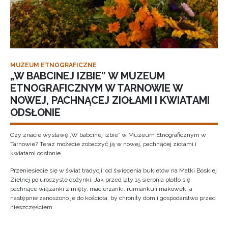
MUZEUM ETNOGRAFICZNE
„W BABCINEJ IZBIE” W MUZEUM
ETNOGRAFICZNYM W TARNOWIE W
NOWEJ, PACHNĄCEJ ZIOŁAMI I KWIATAMI
ODSŁONIE
Czy znacie wystawę „W babcinej izbie” w Muzeum Etnograficznym w
Tarnowie? Teraz możecie zobaczyć ją w nowej, pachnącej ziołami i
kwiatami odsłonie.
Przeniesiecie się w świat tradycji: od święcenia bukietów na Matki Boskiej
Zielnej po uroczyste dożynki. Jak przed laty 15 sierpnia plotło się
pachnące wiązanki z mięty, macierzanki, rumianku i makówek, a
następnie zanoszono je do kościoła, by chroniły dom i gospodarstwo przed
nieszczęściem.