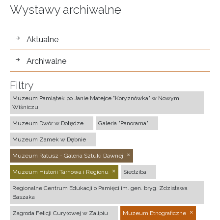
Wystawy archiwalne
wystawy
Aktualne
Archiwalne
Filtry
Muzeum Pamiątek po Janie Matejce "Koryznówka" w Nowym
Wiśniczu
Muzeum Dwór w Dołędze
Galeria "Panorama"
Muzeum Zamek w Dębnie
Muzeum Ratusz - Galeria Sztuki Dawnej
Muzeum Historii Tarnowa i Regionu
Siedziba
Regionalne Centrum Edukacji o Pamięci im. gen. bryg. Zdzisława
Baszaka
Zagroda Felicji Curyłowej w Zalipiu
Muzeum Etnograficzne