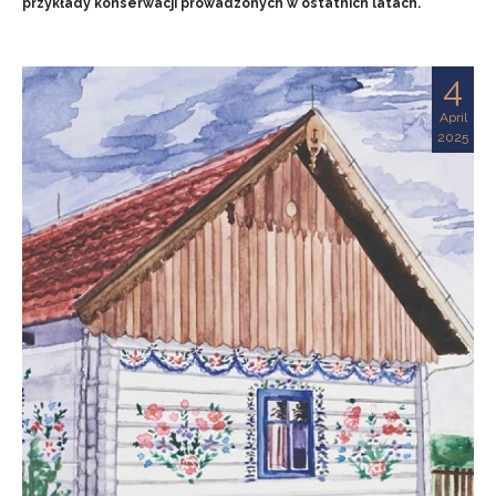
przykłady konserwacji prowadzonych w ostatnich latach.
4
April
2025