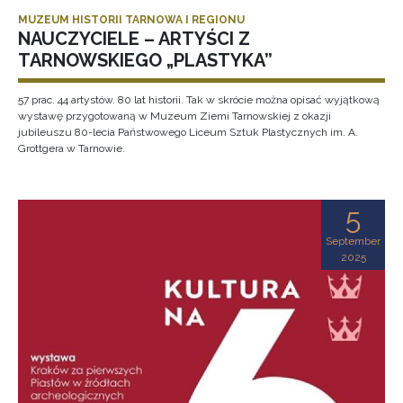
MUZEUM HISTORII TARNOWA I REGIONU
NAUCZYCIELE – ARTYŚCI Z
TARNOWSKIEGO „PLASTYKA”
57 prac. 44 artystów. 80 lat historii. Tak w skrócie można opisać wyjątkową
wystawę przygotowaną w Muzeum Ziemi Tarnowskiej z okazji
jubileuszu 80-lecia Państwowego Liceum Sztuk Plastycznych im. A.
Grottgera w Tarnowie.
5
September
2025