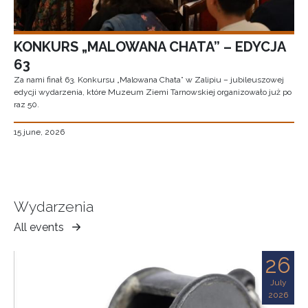
KONKURS „MALOWANA CHATA” – EDYCJA
63
Za nami finał 63. Konkursu „Malowana Chata” w Zalipiu – jubileuszowej
edycji wydarzenia, które Muzeum Ziemi Tarnowskiej organizowało już po
raz 50.
15 june, 2026
Wydarzenia
All events
Muzeum
Ziemi
26
Tarnowskiej
July
2026