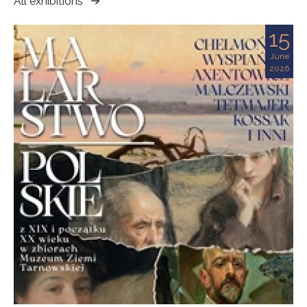
All exhibitions
Muzeum
Ziemi
15
Tarnowskiej
June
2026