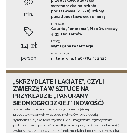
90
przedszkole, edukacja
wczesnoszkolna, szkoła
podstawowa (kl. 4-8), szkoły
min.
ponadpodstawowe, seniorzy
miejsce
Galeria „Panorama”, Plac Dworcowy
4, 33-100 Tarnów
uwagi
14 zł
wymagana rezerwacja
rezerwacja
person
nr telefonu: (+48) 784 912 326
„SKRZYDLATE I ŁACIATE”, CZYLI
ZWIERZĘTA W SZTUCE NA
PRZYKŁADZIE „PANORAMY
SIEDMIOGRODZKIEJ” (NOWOŚĆ)
Zwierzęta to jeden z najstarszych i najczęściej
przygotowywanych w sztuce motywów. Występują
symbolicznie jako towarzysze ludzi, magicznie, egzotycznie,
podczas bitew, polowań, nieodłącznie z przyrodą. Sama obecność
zwierząt w sztuce wynika z fundamentalnej potrzeby człowieka,