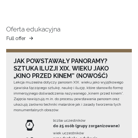
Oferta edukacyjna
Full offer
Muzeum
Ziemi
Tarnowskiej
JAK POWSTAWAŁY PANORAMY?
SZTUKA ILUZJI XIX. WIEKU JAKO
„KINO PRZED KINEM” (NOWOŚĆ)
Lekcja muzealna dotyczy panoram XIX. wieku jako wyjątkowego
zjawiska łączącego sztukę, naukę i iluzję, które stanowiło formę
immersyjnego doświadczenia nazywanego „kinem przed kinem”.
Zajęcia nawiązują m.in. do procesu powstawania panoram oraz
ukazują zarówno techniki malarskie jak i zasady tworzenia tych
monumentalnych obrazów.
liczba uczestników
do 25 osób (grupy zorganizowane)
wiek uczestników