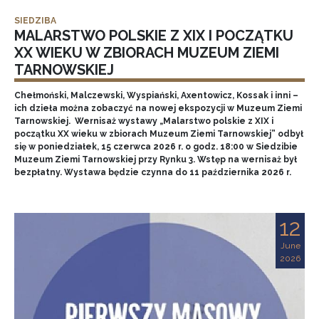
SIEDZIBA
MALARSTWO POLSKIE Z XIX I POCZĄTKU
XX WIEKU W ZBIORACH MUZEUM ZIEMI
TARNOWSKIEJ
Chełmoński, Malczewski, Wyspiański, Axentowicz, Kossak i inni –
ich dzieła można zobaczyć na nowej ekspozycji w Muzeum Ziemi
Tarnowskiej. Wernisaż wystawy „Malarstwo polskie z XIX i
początku XX wieku w zbiorach Muzeum Ziemi Tarnowskiej” odbył
się w poniedziałek, 15 czerwca 2026 r. o godz. 18:00 w Siedzibie
Muzeum Ziemi Tarnowskiej przy Rynku 3. Wstęp na wernisaż był
bezpłatny. Wystawa będzie czynna do 11 października 2026 r.
12
June
2026