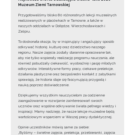
Muzeum Ziemi Tarnowskiej
Przygotowaliśmy blisko 80 różnorodnych lekcji muzealnych
realizowanych w placówkach w Tarnowie, a także w
naszych oddziałach w Dołędze, Wierzchosławicach i
Zalipiu.
To doskonała okazja, by w inspirujący i angażujący sposób
odkrywać historię, kulturę oraz dziedzictwo naszego
regionu. Nasze zajęcia zostały starannie opracowane tak,
aby nie tylko wspierały realizację programu nauczania, ale
również pobudzały ciekawość, wyobraźnię i pasję młodych
odkrywców. Interaktywne formy pracy, ciekawe prelekcje,
działania plastyczne oraz bezpośredni kontakt z zabytkami
sprawiają, że historia staje się fascynującą przygodą i
nauką poprzez doświadczenie.
Dziękujemy wszystkim nauczycielom za codzienne
zaangażowanie w rozwijanie zainteresowań swoich
uczniów oraz wspólne odkrywanie świata pełnego wiedzy i
inspiracji. Mamy nadzieję, że nasze lekcje muzealne będą
wartościowym wsparciem w Waszej pracy dydaktycznej.
Opinie uczestników mówią same za siebie:
„Byliśmy – świetne zajęcia, prelekcja, przebieranki, zajęcia