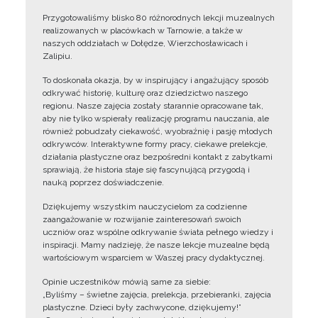
Przygotowaliśmy blisko 80 różnorodnych lekcji muzealnych
realizowanych w placówkach w Tarnowie, a także w
naszych oddziałach w Dołędze, Wierzchosławicach i
Zalipiu.
To doskonała okazja, by w inspirujący i angażujący sposób
odkrywać historię, kulturę oraz dziedzictwo naszego
regionu. Nasze zajęcia zostały starannie opracowane tak,
aby nie tylko wspierały realizację programu nauczania, ale
również pobudzały ciekawość, wyobraźnię i pasję młodych
odkrywców. Interaktywne formy pracy, ciekawe prelekcje,
działania plastyczne oraz bezpośredni kontakt z zabytkami
sprawiają, że historia staje się fascynującą przygodą i
nauką poprzez doświadczenie.
Dziękujemy wszystkim nauczycielom za codzienne
zaangażowanie w rozwijanie zainteresowań swoich
uczniów oraz wspólne odkrywanie świata pełnego wiedzy i
inspiracji. Mamy nadzieję, że nasze lekcje muzealne będą
wartościowym wsparciem w Waszej pracy dydaktycznej.
Opinie uczestników mówią same za siebie:
„Byliśmy – świetne zajęcia, prelekcja, przebieranki, zajęcia
plastyczne. Dzieci były zachwycone, dziękujemy!”