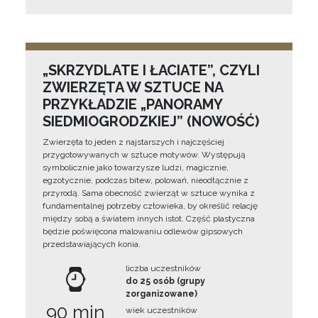
„SKRZYDLATE I ŁACIATE”, CZYLI
ZWIERZĘTA W SZTUCE NA
PRZYKŁADZIE „PANORAMY
SIEDMIOGRODZKIEJ” (NOWOŚĆ)
Zwierzęta to jeden z najstarszych i najczęściej
przygotowywanych w sztuce motywów. Występują
symbolicznie jako towarzysze ludzi, magicznie,
egzotycznie, podczas bitew, polowań, nieodłącznie z
przyrodą. Sama obecność zwierząt w sztuce wynika z
fundamentalnej potrzeby człowieka, by określić relację
między sobą a światem innych istot. Część plastyczna
będzie poświęcona malowaniu odlewów gipsowych
przedstawiających konia.
liczba uczestników
do 25 osób (grupy
zorganizowane)
90 min
wiek uczestników