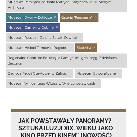
Muzeum Pamiątek po Janie Matejce "Koryznówka" w Nowym
Wiśniczu
Muzeum Dwór w Dołędze
Galeria "Panorama"
Muzeum Zamek w Dębnie
Muzeum Ratusz - Galeria Sztuki Dawnej
Muzeum Historii Tarnowa i Regionu
Siedziba
Regionalne Centrum Edukacji o Pamięci im. gen. bryg. Zdzisława
Baszaka
Zagroda Felicji Curyłowej w Zalipiu
Muzeum Etnograficzne
Muzeum Wincentego Witosa w Wierzchosławicach
JAK POWSTAWAŁY PANORAMY?
SZTUKA ILUZJI XIX. WIEKU JAKO
„KINO PRZED KINEM” (NOWOŚĆ)