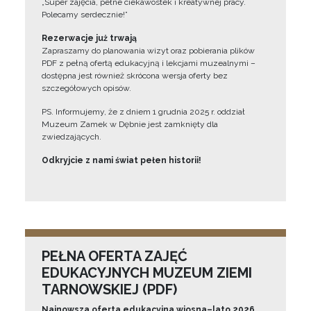
„Super zajęcia, pełne ciekawostek i kreatywnej pracy.
Polecamy serdecznie!”
Rezerwacje już trwają
Zapraszamy do planowania wizyt oraz pobierania plików
PDF z pełną ofertą edukacyjną i lekcjami muzealnymi –
dostępna jest również skrócona wersja oferty bez
szczegółowych opisów.
PS. Informujemy, że z dniem 1 grudnia 2025 r. oddział
Muzeum Zamek w Dębnie jest zamknięty dla
zwiedzających.
Odkryjcie z nami świat pełen historii!
PEŁNA OFERTA ZAJĘĆ
EDUKACYJNYCH MUZEUM ZIEMI
TARNOWSKIEJ (PDF)
Najnowsza oferta edukacyjna wiosna–lato 2026