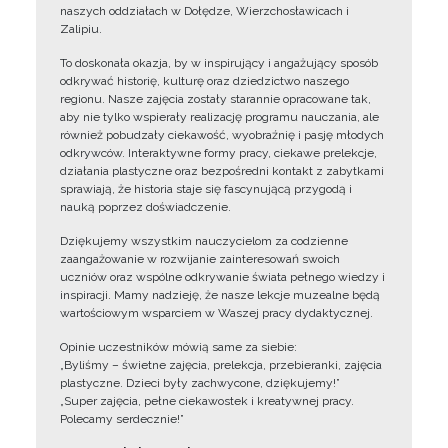
naszych oddziałach w Dołędze, Wierzchosławicach i
Zalipiu.
To doskonała okazja, by w inspirujący i angażujący sposób
odkrywać historię, kulturę oraz dziedzictwo naszego
regionu. Nasze zajęcia zostały starannie opracowane tak,
aby nie tylko wspierały realizację programu nauczania, ale
również pobudzały ciekawość, wyobraźnię i pasję młodych
odkrywców. Interaktywne formy pracy, ciekawe prelekcje,
działania plastyczne oraz bezpośredni kontakt z zabytkami
sprawiają, że historia staje się fascynującą przygodą i
nauką poprzez doświadczenie.
Dziękujemy wszystkim nauczycielom za codzienne
zaangażowanie w rozwijanie zainteresowań swoich
uczniów oraz wspólne odkrywanie świata pełnego wiedzy i
inspiracji. Mamy nadzieję, że nasze lekcje muzealne będą
wartościowym wsparciem w Waszej pracy dydaktycznej.
Opinie uczestników mówią same za siebie:
„Byliśmy – świetne zajęcia, prelekcja, przebieranki, zajęcia
plastyczne. Dzieci były zachwycone, dziękujemy!”
„Super zajęcia, pełne ciekawostek i kreatywnej pracy.
Polecamy serdecznie!”