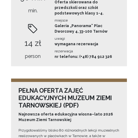
Oferta skierowana do
przedszkoli oraz szkół
min.
podstawowych klasy 1-4.
miejsce
Galeria „Panorama” Plac
Dworcowy 4, 33-100 Tarnów
uwagi
14 zł
wymagana rezerwacja
rezerwacja
person
nr telefonu: (+48) 784 912 326
PEŁNA OFERTA ZAJĘĆ
EDUKACYJNYCH MUZEUM ZIEMI
TARNOWSKIEJ (PDF)
Najnowsza oferta edukacyjna wiosna–lato 2026
Muzeum Ziemi Tarnowskiej
Przygotowaliśmy blisko 80 różnorodnych lekcji muzealnych
realizowanych w placówkach w Tarnowie, a także w