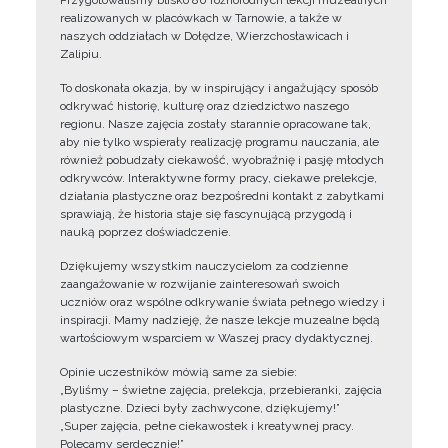
Przygotowaliśmy blisko 80 różnorodnych lekcji muzealnych
realizowanych w placówkach w Tarnowie, a także w
naszych oddziałach w Dołędze, Wierzchosławicach i
Zalipiu.
To doskonała okazja, by w inspirujący i angażujący sposób
odkrywać historię, kulturę oraz dziedzictwo naszego
regionu. Nasze zajęcia zostały starannie opracowane tak,
aby nie tylko wspierały realizację programu nauczania, ale
również pobudzały ciekawość, wyobraźnię i pasję młodych
odkrywców. Interaktywne formy pracy, ciekawe prelekcje,
działania plastyczne oraz bezpośredni kontakt z zabytkami
sprawiają, że historia staje się fascynującą przygodą i
nauką poprzez doświadczenie.
Dziękujemy wszystkim nauczycielom za codzienne
zaangażowanie w rozwijanie zainteresowań swoich
uczniów oraz wspólne odkrywanie świata pełnego wiedzy i
inspiracji. Mamy nadzieję, że nasze lekcje muzealne będą
wartościowym wsparciem w Waszej pracy dydaktycznej.
Opinie uczestników mówią same za siebie:
„Byliśmy – świetne zajęcia, prelekcja, przebieranki, zajęcia
plastyczne. Dzieci były zachwycone, dziękujemy!”
„Super zajęcia, pełne ciekawostek i kreatywnej pracy.
Polecamy serdecznie!”