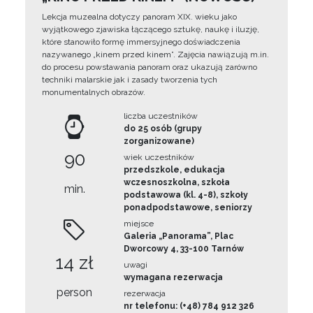
Lekcja muzealna dotyczy panoram XIX. wieku jako
wyjątkowego zjawiska łączącego sztukę, naukę i iluzję,
które stanowiło formę immersyjnego doświadczenia
nazywanego „kinem przed kinem”. Zajęcia nawiązują m.in.
do procesu powstawania panoram oraz ukazują zarówno
techniki malarskie jak i zasady tworzenia tych
monumentalnych obrazów.
liczba uczestników
do 25 osób (grupy
zorganizowane)
90
wiek uczestników
przedszkole, edukacja
wczesnoszkolna, szkoła
min.
podstawowa (kl. 4-8), szkoły
ponadpodstawowe, seniorzy
miejsce
Galeria „Panorama”, Plac
Dworcowy 4, 33-100 Tarnów
14 zł
uwagi
wymagana rezerwacja
person
rezerwacja
nr telefonu: (+48) 784 912 326