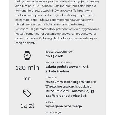
Lekcja prowadzona w oparciu o stałą ekspozycję muzealną
oraz film pt. „Cud Jedności”. Uzupełnieniem zajęć będzie
wykonanie przez uczestników lapbooka. Ta kreatywna
metoda pracy pozwoli stworzyć obrazkową mapę myśli, a
co za tym idzie – ułatwi zapamiętanie nowych faktów z
historii związanych z bohaterem lekcji, Wincentym
Witosem. Część materiałów potrzebnych do przygotowania
książki tematycznej zostanie opracowana i przygotowana
przez muzeum. Gotowego lapbooka uczniowie zabiorą ze
sobą do domu.
liczba uczestników
do 25 osób
wiek uczestników
120 min
szkoła podstawowa kl. 5-8,
szkoła średnia
miejsce
min.
Muzeum Wincentego Witosa w
Wierzchosławicach, oddział
Muzeum Ziemi Tarnowskiej, 33-
122 Wierzchosławice 698
uwagi
14 zł
wymagana rezerwacja
rezerwacja