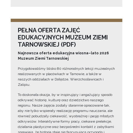
PEŁNA OFERTA ZAJĘĆ
EDUKACYJNYCH MUZEUM ZIEMI
TARNOWSKIEJ (PDF)
Najnowsza oferta edukacyjna wiosna–lato 2026
Muzeum Ziemi Tarnowskiej
Przygotowaliśmy blisko 80 różnorodnych lekcji muzealnych
realizowanych w placówkach w Tarnowie, a także w
naszych oddziałach w Dołędze, Wierzchosławicach i
Zalipiu.
To doskonała okazja, by w inspirujący i angażujący sposób
odkrywać historię, kulturę oraz dziedzictwo naszego
regionu. Nasze zajęcia zostały starannie opracowane tak,
aby nie tylko wspierały realizację programu nauczania, ale
również pobudzały ciekawość, wyobraźnię i pasję młodych
odkrywców. Interaktywne formy pracy, ciekawe prelekcje,
działania plastyczne oraz bezpośredni kontakt z zabytkami
sprawiają, że historia staje się fascynującą przygodą i