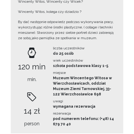
Wincenty Witos, Wincenty czy Wicek?
Wincenty Witos, kolega czy dziadzio ?
By dać następnie odpowiedz podczas wykonywania pracy,
wykorzystując różne środki plastyczne, ( collage i techniki
mieszane). Stworzony przez siebie portret dzieci zabierają
ze sobą jako pamiątka ze spotkania w muzeum.
liczba uczestników
do 25 osób
wiek uczestników
120 min
szkoła podstawowa klasy 1-5
miejsce
Muzeum Wincentego Witosa w
min.
Wierzchosławicach, oddział
Muzeum Ziemi Tarnowskiej, 33-
122 Wierzchosławice 698
uwagi
wymagana rezerwacja
14 zł
rezerwacja
pod numerem telefonu: (+48) 14
person
679 70 40