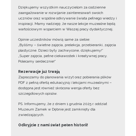
Dziękujemy wszystkim nauczycielom za codzienne
zaangażowanie w rozwijanie zainteresowań swoich
uczniów oraz wspólne odkrywanie świata pełnego wiedzy i
inspiracji. Mamy nadzieję, że nasze lekcje muzealne będą
wartościowym wsparciem w Waszej pracy dydaktycznej.
Opinie uczestników mówią same za siebie:
„Byliśmy – świetne zajęcia, prelekcja, przebieranki, zajęcia
plastyczne. Dzieci były zachwycone, dziękujemy!”
„Super zajęcia, pełne ciekawostek i kreatywnej pracy.
Polecamy serdecznie!”
Rezerwacje już trwają
Zapraszamy do planowania wizyt oraz pobierania plików
PDF z pełną ofertą edukacyjną i lekcjami muzealnymi –
dostępna jest również skrócona wersja oferty bez
szczegółowych opisów.
PS. Informujemy, że z dniem 1 grudnia 2025 r. oddział
Muzeum Zamek w Dębnie jest zamknięty dla
zwiedzających.
Odkryjcie z nami świat pełen historii!