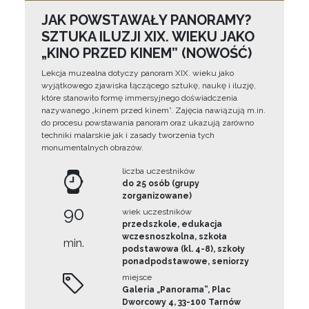
JAK POWSTAWAŁY PANORAMY?
SZTUKA ILUZJI XIX. WIEKU JAKO
„KINO PRZED KINEM” (NOWOŚĆ)
Lekcja muzealna dotyczy panoram XIX. wieku jako
wyjątkowego zjawiska łączącego sztukę, naukę i iluzję,
które stanowiło formę immersyjnego doświadczenia
nazywanego „kinem przed kinem”. Zajęcia nawiązują m.in.
do procesu powstawania panoram oraz ukazują zarówno
techniki malarskie jak i zasady tworzenia tych
monumentalnych obrazów.
liczba uczestników
do 25 osób (grupy
zorganizowane)
90
wiek uczestników
przedszkole, edukacja
wczesnoszkolna, szkoła
min.
podstawowa (kl. 4-8), szkoły
ponadpodstawowe, seniorzy
miejsce
Galeria „Panorama”, Plac
Dworcowy 4, 33-100 Tarnów