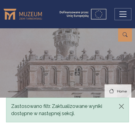
Skip to main content
Home
Status message
Zastosowano filtr. Zaktualizowane wyniki
dostępne w następnej sekcji.