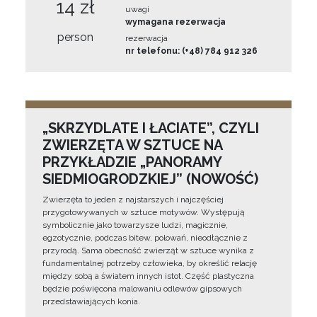
14 zł
uwagi
wymagana rezerwacja
person
rezerwacja
nr telefonu: (+48) 784 912 326
„SKRZYDLATE I ŁACIATE”, CZYLI
ZWIERZĘTA W SZTUCE NA
PRZYKŁADZIE „PANORAMY
SIEDMIOGRODZKIEJ” (NOWOŚĆ)
Zwierzęta to jeden z najstarszych i najczęściej
przygotowywanych w sztuce motywów. Występują
symbolicznie jako towarzysze ludzi, magicznie,
egzotycznie, podczas bitew, polowań, nieodłącznie z
przyrodą. Sama obecność zwierząt w sztuce wynika z
fundamentalnej potrzeby człowieka, by określić relację
między sobą a światem innych istot. Część plastyczna
będzie poświęcona malowaniu odlewów gipsowych
przedstawiających konia.