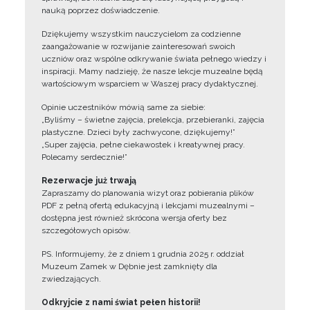
nauką poprzez doświadczenie.
Dziękujemy wszystkim nauczycielom za codzienne
zaangażowanie w rozwijanie zainteresowań swoich
uczniów oraz wspólne odkrywanie świata pełnego wiedzy i
inspiracji. Mamy nadzieję, że nasze lekcje muzealne będą
wartościowym wsparciem w Waszej pracy dydaktycznej.
Opinie uczestników mówią same za siebie:
„Byliśmy – świetne zajęcia, prelekcja, przebieranki, zajęcia
plastyczne. Dzieci były zachwycone, dziękujemy!”
„Super zajęcia, pełne ciekawostek i kreatywnej pracy.
Polecamy serdecznie!”
Rezerwacje już trwają
Zapraszamy do planowania wizyt oraz pobierania plików
PDF z pełną ofertą edukacyjną i lekcjami muzealnymi –
dostępna jest również skrócona wersja oferty bez
szczegółowych opisów.
PS. Informujemy, że z dniem 1 grudnia 2025 r. oddział
Muzeum Zamek w Dębnie jest zamknięty dla
zwiedzających.
Odkryjcie z nami świat pełen historii!