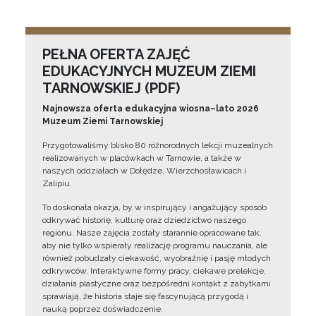
PEŁNA OFERTA ZAJĘĆ
EDUKACYJNYCH MUZEUM ZIEMI
TARNOWSKIEJ (PDF)
Najnowsza oferta edukacyjna wiosna–lato 2026
Muzeum Ziemi Tarnowskiej
Przygotowaliśmy blisko 80 różnorodnych lekcji muzealnych
realizowanych w placówkach w Tarnowie, a także w
naszych oddziałach w Dołędze, Wierzchosławicach i
Zalipiu.
To doskonała okazja, by w inspirujący i angażujący sposób
odkrywać historię, kulturę oraz dziedzictwo naszego
regionu. Nasze zajęcia zostały starannie opracowane tak,
aby nie tylko wspierały realizację programu nauczania, ale
również pobudzały ciekawość, wyobraźnię i pasję młodych
odkrywców. Interaktywne formy pracy, ciekawe prelekcje,
działania plastyczne oraz bezpośredni kontakt z zabytkami
sprawiają, że historia staje się fascynującą przygodą i
nauką poprzez doświadczenie.