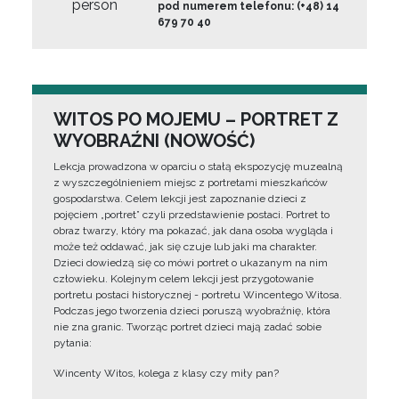
person
pod numerem telefonu: (+48) 14
679 70 40
WITOS PO MOJEMU – PORTRET Z
WYOBRAŹNI (NOWOŚĆ)
Lekcja prowadzona w oparciu o stałą ekspozycję muzealną
z wyszczególnieniem miejsc z portretami mieszkańców
gospodarstwa. Celem lekcji jest zapoznanie dzieci z
pojęciem „portret” czyli przedstawienie postaci. Portret to
obraz twarzy, który ma pokazać, jak dana osoba wygląda i
może też oddawać, jak się czuje lub jaki ma charakter.
Dzieci dowiedzą się co mówi portret o ukazanym na nim
człowieku. Kolejnym celem lekcji jest przygotowanie
portretu postaci historycznej - portretu Wincentego Witosa.
Podczas jego tworzenia dzieci poruszą wyobraźnię, która
nie zna granic. Tworząc portret dzieci mają zadać sobie
pytania:
Wincenty Witos, kolega z klasy czy miły pan?