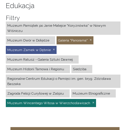
Edukacja
Filtry
Muzeum Pamiątek po Janie Matejce "Koryznówka" w Nowym
Wiśniczu
Muzeum Dwór w Dołędze
Galeria "Panorama"
Muzeum Zamek w Dębnie
Muzeum Ratusz - Galeria Sztuki Dawnej
Muzeum Historii Tarnowa i Regionu
Siedziba
Regionalne Centrum Edukacji o Pamięci im. gen. bryg. Zdzisława
Baszaka
Zagroda Felicji Curyłowej w Zalipiu
Muzeum Etnograficzne
Muzeum Wincentego Witosa w Wierzchosławicach