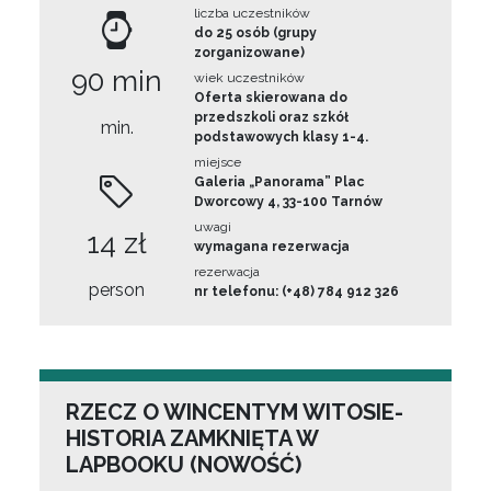
liczba uczestników
do 25 osób (grupy
zorganizowane)
90 min
wiek uczestników
Oferta skierowana do
przedszkoli oraz szkół
min.
podstawowych klasy 1-4.
miejsce
Galeria „Panorama” Plac
Dworcowy 4, 33-100 Tarnów
uwagi
14 zł
wymagana rezerwacja
rezerwacja
person
nr telefonu: (+48) 784 912 326
RZECZ O WINCENTYM WITOSIE-
HISTORIA ZAMKNIĘTA W
LAPBOOKU (NOWOŚĆ)