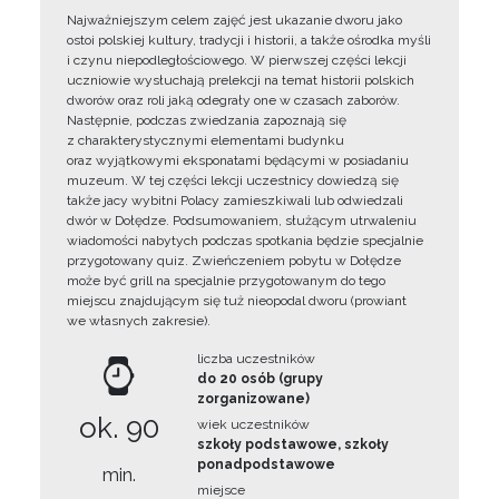
Najważniejszym celem zajęć jest ukazanie dworu jako
ostoi polskiej kultury, tradycji i historii, a także ośrodka myśli
i czynu niepodległościowego. W pierwszej części lekcji
uczniowie wysłuchają prelekcji na temat historii polskich
dworów oraz roli jaką odegrały one w czasach zaborów.
Następnie, podczas zwiedzania zapoznają się
z charakterystycznymi elementami budynku
oraz wyjątkowymi eksponatami będącymi w posiadaniu
muzeum. W tej części lekcji uczestnicy dowiedzą się
także jacy wybitni Polacy zamieszkiwali lub odwiedzali
dwór w Dołędze. Podsumowaniem, służącym utrwaleniu
wiadomości nabytych podczas spotkania będzie specjalnie
przygotowany quiz. Zwieńczeniem pobytu w Dołędze
może być grill na specjalnie przygotowanym do tego
miejscu znajdującym się tuż nieopodal dworu (prowiant
we własnych zakresie).
liczba uczestników
do 20 osób (grupy
zorganizowane)
ok. 90
wiek uczestników
szkoły podstawowe, szkoły
ponadpodstawowe
min.
miejsce