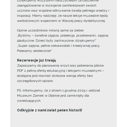
Dziękujemy wszystkim nauczycielom za codzienne
zaangażowanie w rozwijanie zainteresowań swoich
uczniów oraz wspólne odkrywanie świata pełnego wiedzy i
inspiracji. Mamy nadzieję, że nasze lekcje muzealne będą
wartościowym wsparciem w Waszej pracy dydaktycznej.
Opinie uczestników mówią same za siebie:
„Byliśmy – świetne zajęcia, prelekcja, przebieranki, zajęcia
plastyczne. Dzieci były zachwycone, dziękujemy!”
„Super zajęcia, pełne ciekawostek i kreatywnej pracy.
Polecamy serdecznie!”
Rezerwacje już trwają
Zapraszamy do planowania wizyt oraz pobierania plików
PDF z pełną ofertą edukacyjną i lekcjami muzealnymi –
dostępna jest również skrócona wersja oferty bez
szczegółowych opisów.
PS. Informujemy, że z dniem 1 grudnia 2025 r. oddział
Muzeum Zamek w Dębnie jest zamknięty dla
zwiedzających.
Odkryjcie z nami świat pełen historii!