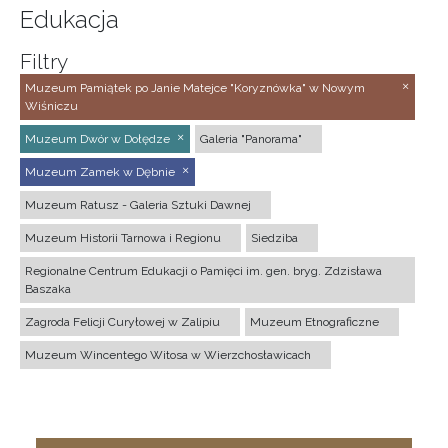
Edukacja
Filtry
Muzeum Pamiątek po Janie Matejce "Koryznówka" w Nowym
Wiśniczu
Muzeum Dwór w Dołędze
Galeria "Panorama"
Muzeum Zamek w Dębnie
Muzeum Ratusz - Galeria Sztuki Dawnej
Muzeum Historii Tarnowa i Regionu
Siedziba
Regionalne Centrum Edukacji o Pamięci im. gen. bryg. Zdzisława
Baszaka
Zagroda Felicji Curyłowej w Zalipiu
Muzeum Etnograficzne
Muzeum Wincentego Witosa w Wierzchosławicach