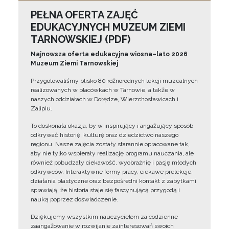
PEŁNA OFERTA ZAJĘĆ
EDUKACYJNYCH MUZEUM ZIEMI
TARNOWSKIEJ (PDF)
Najnowsza oferta edukacyjna wiosna–lato 2026
Muzeum Ziemi Tarnowskiej
Przygotowaliśmy blisko 80 różnorodnych lekcji muzealnych
realizowanych w placówkach w Tarnowie, a także w
naszych oddziałach w Dołędze, Wierzchosławicach i
Zalipiu.
To doskonała okazja, by w inspirujący i angażujący sposób
odkrywać historię, kulturę oraz dziedzictwo naszego
regionu. Nasze zajęcia zostały starannie opracowane tak,
aby nie tylko wspierały realizację programu nauczania, ale
również pobudzały ciekawość, wyobraźnię i pasję młodych
odkrywców. Interaktywne formy pracy, ciekawe prelekcje,
działania plastyczne oraz bezpośredni kontakt z zabytkami
sprawiają, że historia staje się fascynującą przygodą i
nauką poprzez doświadczenie.
Dziękujemy wszystkim nauczycielom za codzienne
zaangażowanie w rozwijanie zainteresowań swoich