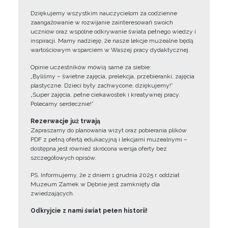
Dziękujemy wszystkim nauczycielom za codzienne
zaangażowanie w rozwijanie zainteresowań swoich
uczniów oraz wspólne odkrywanie świata pełnego wiedzy i
inspiracji. Mamy nadzieję, że nasze lekcje muzealne będą
wartościowym wsparciem w Waszej pracy dydaktycznej.
Opinie uczestników mówią same za siebie:
„Byliśmy – świetne zajęcia, prelekcja, przebieranki, zajęcia
plastyczne. Dzieci były zachwycone, dziękujemy!”
„Super zajęcia, pełne ciekawostek i kreatywnej pracy.
Polecamy serdecznie!”
Rezerwacje już trwają
Zapraszamy do planowania wizyt oraz pobierania plików
PDF z pełną ofertą edukacyjną i lekcjami muzealnymi –
dostępna jest również skrócona wersja oferty bez
szczegółowych opisów.
PS. Informujemy, że z dniem 1 grudnia 2025 r. oddział
Muzeum Zamek w Dębnie jest zamknięty dla
zwiedzających.
Odkryjcie z nami świat pełen historii!