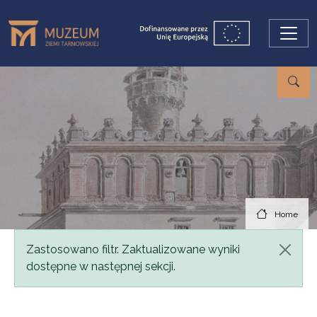
Skip to main content
Home
Status message
Zastosowano filtr. Zaktualizowane wyniki
dostępne w następnej sekcji.