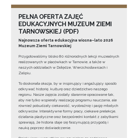
PEŁNA OFERTA ZAJĘĆ
EDUKACYJNYCH MUZEUM ZIEMI
TARNOWSKIEJ (PDF)
Najnowsza oferta edukacyjna wiosna–lato 2026
Muzeum Ziemi Tarnowskiej
Przygotowaliśmy blisko 80 różnorodnych lekcji muzealnych
realizowanych w placówkach w Tarnowie, a także w
naszych oddziałach w Dołędze, Wierzchosławicach i
Zalipiu.
To doskonała okazja, by w inspirujący i angażujący sposób
odkrywać historię, kulturę oraz dziedzictwo naszego
regionu. Nasze zajęcia zostały starannie opracowane tak,
aby nie tylko wspierały realizację programu nauczania, ale
również pobudzały ciekawość, wyobraźnię i pasję młodych
odkrywców. Interaktywne formy pracy, ciekawe prelekcje,
działania plastyczne oraz bezpośredni kontakt z zabytkami
sprawiają, że historia staje się fascynującą przygodą i
nauką poprzez doświadczenie.