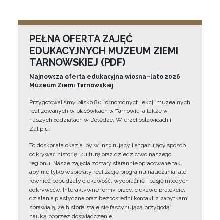
PEŁNA OFERTA ZAJĘĆ
EDUKACYJNYCH MUZEUM ZIEMI
TARNOWSKIEJ (PDF)
Najnowsza oferta edukacyjna wiosna–lato 2026
Muzeum Ziemi Tarnowskiej
Przygotowaliśmy blisko 80 różnorodnych lekcji muzealnych
realizowanych w placówkach w Tarnowie, a także w
naszych oddziałach w Dołędze, Wierzchosławicach i
Zalipiu.
To doskonała okazja, by w inspirujący i angażujący sposób
odkrywać historię, kulturę oraz dziedzictwo naszego
regionu. Nasze zajęcia zostały starannie opracowane tak,
aby nie tylko wspierały realizację programu nauczania, ale
również pobudzały ciekawość, wyobraźnię i pasję młodych
odkrywców. Interaktywne formy pracy, ciekawe prelekcje,
działania plastyczne oraz bezpośredni kontakt z zabytkami
sprawiają, że historia staje się fascynującą przygodą i
nauką poprzez doświadczenie.