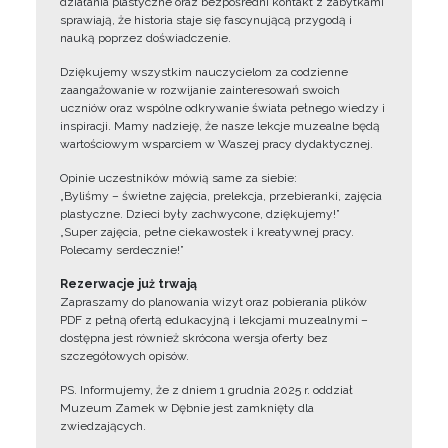
działania plastyczne oraz bezpośredni kontakt z zabytkami
sprawiają, że historia staje się fascynującą przygodą i
nauką poprzez doświadczenie.
Dziękujemy wszystkim nauczycielom za codzienne
zaangażowanie w rozwijanie zainteresowań swoich
uczniów oraz wspólne odkrywanie świata pełnego wiedzy i
inspiracji. Mamy nadzieję, że nasze lekcje muzealne będą
wartościowym wsparciem w Waszej pracy dydaktycznej.
Opinie uczestników mówią same za siebie:
„Byliśmy – świetne zajęcia, prelekcja, przebieranki, zajęcia
plastyczne. Dzieci były zachwycone, dziękujemy!”
„Super zajęcia, pełne ciekawostek i kreatywnej pracy.
Polecamy serdecznie!”
Rezerwacje już trwają
Zapraszamy do planowania wizyt oraz pobierania plików
PDF z pełną ofertą edukacyjną i lekcjami muzealnymi –
dostępna jest również skrócona wersja oferty bez
szczegółowych opisów.
PS. Informujemy, że z dniem 1 grudnia 2025 r. oddział
Muzeum Zamek w Dębnie jest zamknięty dla
zwiedzających.