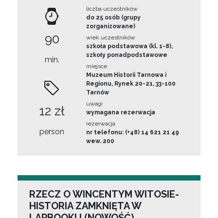
liczba uczestników
do 25 osób (grupy
zorganizowane)
90
wiek uczestników
szkoła podstawowa (kl. 1-8),
szkoły ponadpodstawowe
min.
miejsce
Muzeum Historii Tarnowa i
Regionu, Rynek 20-21, 33-100
Tarnów
uwagi
12 zł
wymagana rezerwacja
rezerwacja
person
nr telefonu: (+48) 14 621 21 49
wew. 200
RZECZ O WINCENTYM WITOSIE-
HISTORIA ZAMKNIĘTA W
LAPBOOKU (NOWOŚĆ)