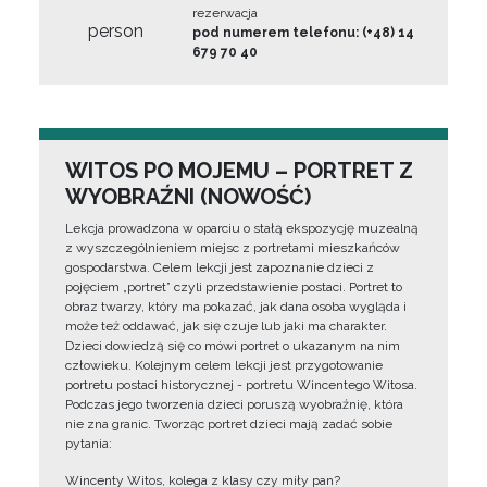
rezerwacja
person
pod numerem telefonu: (+48) 14
679 70 40
WITOS PO MOJEMU – PORTRET Z
WYOBRAŹNI (NOWOŚĆ)
Lekcja prowadzona w oparciu o stałą ekspozycję muzealną
z wyszczególnieniem miejsc z portretami mieszkańców
gospodarstwa. Celem lekcji jest zapoznanie dzieci z
pojęciem „portret” czyli przedstawienie postaci. Portret to
obraz twarzy, który ma pokazać, jak dana osoba wygląda i
może też oddawać, jak się czuje lub jaki ma charakter.
Dzieci dowiedzą się co mówi portret o ukazanym na nim
człowieku. Kolejnym celem lekcji jest przygotowanie
portretu postaci historycznej - portretu Wincentego Witosa.
Podczas jego tworzenia dzieci poruszą wyobraźnię, która
nie zna granic. Tworząc portret dzieci mają zadać sobie
pytania:
Wincenty Witos, kolega z klasy czy miły pan?