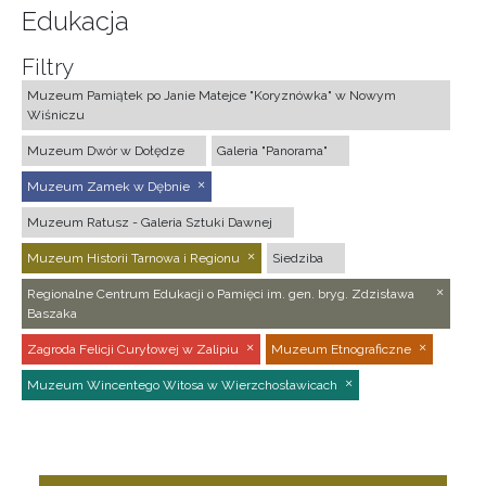
Edukacja
Filtry
Muzeum Pamiątek po Janie Matejce "Koryznówka" w Nowym
Wiśniczu
Muzeum Dwór w Dołędze
Galeria "Panorama"
Muzeum Zamek w Dębnie
Muzeum Ratusz - Galeria Sztuki Dawnej
Muzeum Historii Tarnowa i Regionu
Siedziba
Regionalne Centrum Edukacji o Pamięci im. gen. bryg. Zdzisława
Baszaka
Zagroda Felicji Curyłowej w Zalipiu
Muzeum Etnograficzne
Muzeum Wincentego Witosa w Wierzchosławicach