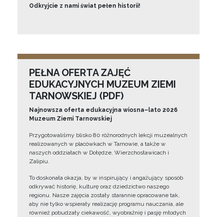
Odkryjcie z nami świat pełen historii!
PEŁNA OFERTA ZAJĘĆ
EDUKACYJNYCH MUZEUM ZIEMI
TARNOWSKIEJ (PDF)
Najnowsza oferta edukacyjna wiosna–lato 2026
Muzeum Ziemi Tarnowskiej
Przygotowaliśmy blisko 80 różnorodnych lekcji muzealnych
realizowanych w placówkach w Tarnowie, a także w
naszych oddziałach w Dołędze, Wierzchosławicach i
Zalipiu.
To doskonała okazja, by w inspirujący i angażujący sposób
odkrywać historię, kulturę oraz dziedzictwo naszego
regionu. Nasze zajęcia zostały starannie opracowane tak,
aby nie tylko wspierały realizację programu nauczania, ale
również pobudzały ciekawość, wyobraźnię i pasję młodych