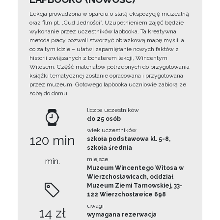
Lekcja prowadzona w oparciu o stałą ekspozycję muzealną
oraz film pt. „Cud Jedności”. Uzupełnieniem zajęć będzie
wykonanie przez uczestników lapbooka. Ta kreatywna
metoda pracy pozwoli stworzyć obrazkową mapę myśli, a
co za tym idzie – ułatwi zapamiętanie nowych faktów z
historii związanych z bohaterem lekcji, Wincentym
Witosem. Część materiałów potrzebnych do przygotowania
książki tematycznej zostanie opracowana i przygotowana
przez muzeum. Gotowego lapbooka uczniowie zabiorą ze
sobą do domu.
liczba uczestników
do 25 osób
wiek uczestników
120 min
szkoła podstawowa kl. 5-8,
szkoła średnia
miejsce
min.
Muzeum Wincentego Witosa w
Wierzchosławicach, oddział
Muzeum Ziemi Tarnowskiej, 33-
122 Wierzchosławice 698
uwagi
14 zł
wymagana rezerwacja