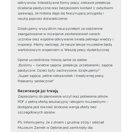
odkrywców. Interaktywne formy pracy, ciekawe prelekcje,
działania plastyczne oraz bezpośredni kontakt z zabytkami
sprawiają, że historia staje się fascynującą przygodą i
nauką poprzez doświadczenie.
Dziękujemy wszystkim nauczycielom za codzienne
zaangażowanie w rozwijanie zainteresowań swoich
uczniów oraz wspólne odkrywanie świata pełnego wiedzy i
inspiracji. Mamy nadzieję, że nasze lekcje muzealne będą
wartościowym wsparciem w Waszej pracy dydaktycznej.
Opinie uczestników mówią same za siebie:
„Byliśmy – świetne zajęcia, prelekcja, przebieranki, zajęcia
plastyczne. Dzieci były zachwycone, dziękujemy!”
„Super zajęcia, pełne ciekawostek i kreatywnej pracy.
Polecamy serdecznie!”
Rezerwacje już trwają
Zapraszamy do planowania wizyt oraz pobierania plików
PDF z pełną ofertą edukacyjną i lekcjami muzealnymi –
dostępna jest również skrócona wersja oferty bez
szczegółowych opisów.
PS. Informujemy, że z dniem 1 grudnia 2025 r. oddział
Muzeum Zamek w Dębnie jest zamknięty dla