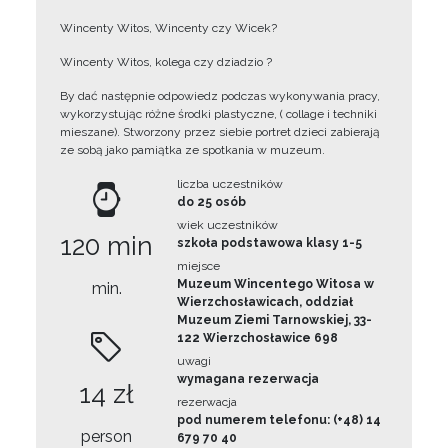
Wincenty Witos, Wincenty czy Wicek?
Wincenty Witos, kolega czy dziadzio ?
By dać następnie odpowiedz podczas wykonywania pracy,
wykorzystując różne środki plastyczne, ( collage i techniki
mieszane). Stworzony przez siebie portret dzieci zabierają
ze sobą jako pamiątka ze spotkania w muzeum.
liczba uczestników
do 25 osób
wiek uczestników
120 min
szkoła podstawowa klasy 1-5
miejsce
Muzeum Wincentego Witosa w
min.
Wierzchosławicach, oddział
Muzeum Ziemi Tarnowskiej, 33-
122 Wierzchosławice 698
uwagi
wymagana rezerwacja
14 zł
rezerwacja
pod numerem telefonu: (+48) 14
person
679 70 40