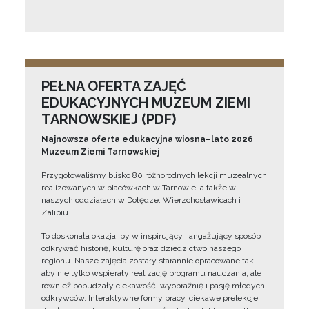
PEŁNA OFERTA ZAJĘĆ
EDUKACYJNYCH MUZEUM ZIEMI
TARNOWSKIEJ (PDF)
Najnowsza oferta edukacyjna wiosna–lato 2026
Muzeum Ziemi Tarnowskiej
Przygotowaliśmy blisko 80 różnorodnych lekcji muzealnych
realizowanych w placówkach w Tarnowie, a także w
naszych oddziałach w Dołędze, Wierzchosławicach i
Zalipiu.
To doskonała okazja, by w inspirujący i angażujący sposób
odkrywać historię, kulturę oraz dziedzictwo naszego
regionu. Nasze zajęcia zostały starannie opracowane tak,
aby nie tylko wspierały realizację programu nauczania, ale
również pobudzały ciekawość, wyobraźnię i pasję młodych
odkrywców. Interaktywne formy pracy, ciekawe prelekcje,