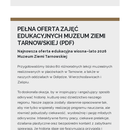
PEŁNA OFERTA ZAJĘĆ
EDUKACYJNYCH MUZEUM ZIEMI
TARNOWSKIEJ (PDF)
Najnowsza oferta edukacyjna wiosna–lato 2026
Muzeum Ziemi Tarnowskiej
Przygotowaliśmy blisko 80 różnorodnych lekcji muzealnych
realizowanych w placówkach w Tarnowie, a także w
naszych oddziałach w Dołędze, Wierzchosławicach i
Zalipiu.
To doskonała okazja, by w inspirujący i angażujący sposób
odkrywać historię, kulturę oraz dziedzictwo naszego
regionu. Nasze zajęcia zostały starannie opracowane tak,
aby nie tylko wspierały realizację programu nauczania, ale
również pobudzały ciekawość, wyobraźnię i pasję młodych
odkrywców. Interaktywne formy pracy, ciekawe prelekcje,
działania plastyczne oraz bezpośredni kontakt z zabytkami
sprawiają, że historia staje się fascynującą przygodą i