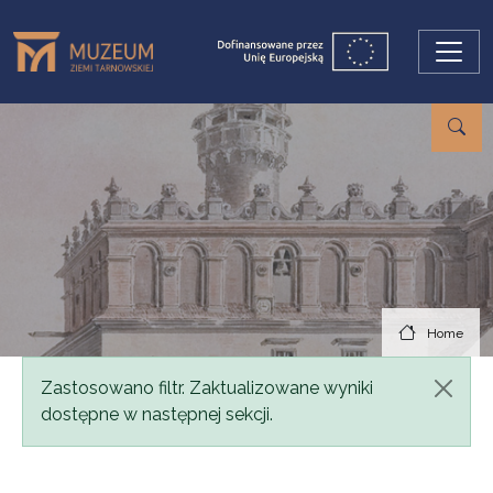
Skip to main content
Home
Status message
Zastosowano filtr. Zaktualizowane wyniki
dostępne w następnej sekcji.